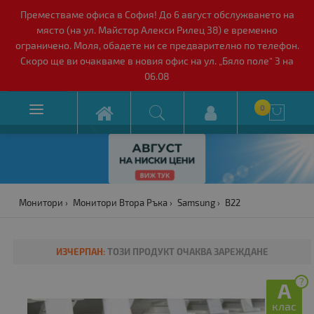
Преместваме офиса в София! До 6 август обслужването на
място (на ул. Майстор Алекси Рилец 38) е временно
ограничено. Моля, обадете ни се предварително по телефон.
Скоро ще ви очакваме в новия офис на ул. „Бяло поле“ 3 на
06.08

0

Монитори
Монитори Втора Ръка
Samsung
B22
ИЗЧЕРПАН:
ТОЗИ ПРОДУКТ ОЧАКВА ЗАРЕЖДАНЕ
?
A
клас