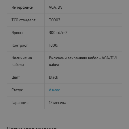
Интерфейси
VGA, DVI
TCO стандарт
TCO03
Яркост
300 cd/m2
Контраст
1000:1
Наличие на
Включени захранващ кабел + VGA/DVI
кабели
кабел
Цвят
Black
Статус
А клас
Гаранция
12 месеца
Напишете мнение