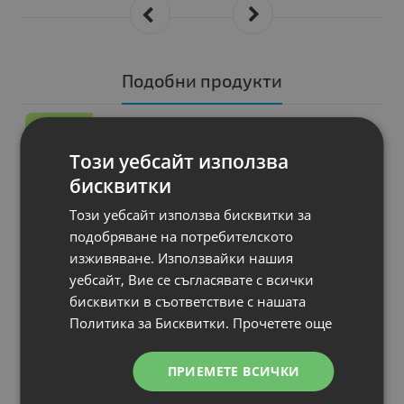
Подобни продукти
A
КЛАС
Монитор DELL
Този уебсайт използва
P2414Hb
Дисплей
: 24"
бисквитки
Резолюция
: 1920x1080 Full HD 16:9
Този уебсайт използва бисквитки за
Яркост
: 250 cd/m2
подобряване на потребителското
Контраст
: 1000:1
изживяване. Използвайки нашия
Гаранция
: 12 месеца
уебсайт, Вие се съгласявате с всички
бисквитки в съответствие с нашата
Политика за Бисквитки.
Прочетете още
Цена:
66.00 €
ПРИЕМЕТЕ ВСИЧКИ
129.08 лв.