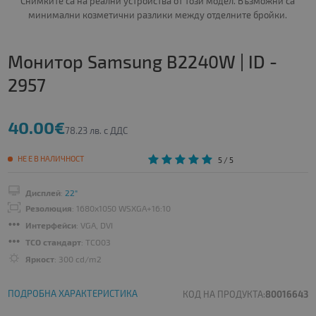
Снимките са на реални устройства от този модел. Възможни са
минимални козметични разлики между отделните бройки.
Монитор Samsung B2240W | ID -
2957
40.00€
78.23 лв. с ДДС
НЕ Е В НАЛИЧНОСТ
5
/ 5
Дисплей
:
22"
Резолюция
: 1680x1050 WSXGA+16:10
Интерфейси
: VGA, DVI
TCO стандарт
: TCO03
Яркост
: 300 cd/m2
ПОДРОБНА ХАРАКТЕРИСТИКА
КОД НА ПРОДУКТА:
80016643