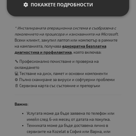
ПОКАЖЕТЕ ПОДРОБНОСТИ
* Инсталираната операционна система е съобразена с
поколението на процесора и изискванията на Microsoft.
Всеки клиент, закупил лаптоп или компютър в рамките
на кампанията, получава
еднократна безплатна
диагностика и профилактика
, която включва:
🔧 Професионално почистване и проверка на
охлаждането
💻 Тестване на диск, памет и основни компоненти
⚙️ Пълно сканиране за вируси и софтуерни проблеми
📄 Сервизна карта със състояние и препоръки
Важно:
Услугата може да бъде заявена по телефон или
имейл след 6-ия месец от датата на покупка.
Техниката може да бъде доставена лично в
сервизите на Kozelat в София или Варна, или