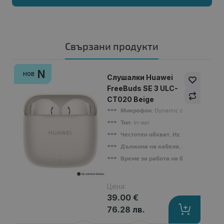
Свързани продукти
N
НОВ
Слушалки Huawei
FreeBuds SE 3 ULC-
CT020 Beige
Микрофон
: Dynamic driver: 10.0 mm
Тип
: In-ear
Честотен обхват, Hz
: 20 Hz - 20 KHz
Дължина на кабела, m
: Hall effect
Време за работа на батерия
: Lithi
Цена:
39.00 €
76.28 лв.