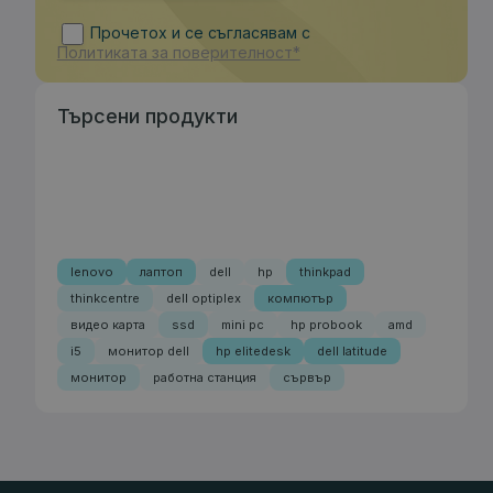
Прочетох и се съгласявам с
Политиката за поверителност*
Търсени продукти
lenovo
лаптоп
dell
hp
thinkpad
thinkcentre
dell optiplex
компютър
видео карта
ssd
mini pc
hp probook
amd
i5
монитор dell
hp elitedesk
dell latitude
монитор
работна станция
сървър