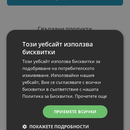
Свързани продукти
Този уебсайт използва
N
НОВ
Мишка HP 435
бисквитки
Multi-Device
Wireless Mouse
Този уебсайт използва бисквитки за
Предназначен за
: Лаптопи
подобряване на потребителското
Тип на свързване
: Wireless
изживяване. Използвайки нашия
Интерфейс
: USB Type-A, Bluetooth
уебсайт, Вие се съгласявате с всички
Резолюция, dpi
: 4000 dpi
бисквитки в съответствие с нашата
Сензор, тип
: Laser
Политика за Бисквитки.
Прочетете още
Цена:
ПРИЕМЕТЕ ВСИЧКИ
31.00 €
60.63 лв.
ПОКАЖЕТЕ ПОДРОБНОСТИ