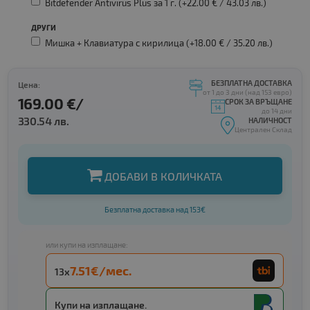
Bitdefender Antivirus Plus за 1 г. (+22.00 € /
43.03 лв.
)
ДРУГИ
Мишка + Клавиатура с кирилица (+18.00 € /
35.20 лв.
)
БЕЗПЛАТНА ДОСТАВКА
Цена:
от 1 до 3 дни (над 153 евро)
169.00 €/
СРОК ЗА ВРЪЩАНЕ
до 14 дни
330.54 лв.
НАЛИЧНОСТ
Централен Склад
ДОБАВИ В КОЛИЧКАТА
Безплатна доставка над 153€
или купи на изплащане:
7.51€/мес.
13x
Купи на изплащане.