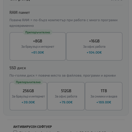
RAM памет
Повече RAM = по-бърз компютър при работа с много програми
едновременно
Препоръчително
+8GB
+16GB
За браузър и интернет
За офис работа
+61.00€
+104.00€
SSD диск
По-голям диск = повече място за файлове, програми и архиви
Препоръчително
256GB
512GB
1TB
За браузър и интернет
За офис работа
За снимки и видеа
+39.00€
+79.00€
+169.00€
АНТИВИРУСЕН СОФТУЕР