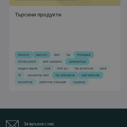
Търсени продукти
lenovo
лаптоп
dell
hp
thinkpad
thinkcentre
dell optiplex
компютър
видео карта
ssd
mini pc
hp probook
amd
i5
монитор dell
hp elitedesk
dell latitude
монитор
работна станция
сървър
За връзка с нас