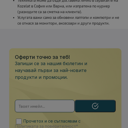
Техниката може да бъде доставена лично в сервизите на
Kozelat в София или Варна, или изпратена по куриер
(разходите са за сметка на клиента).
Услугата важи само за обновени лаптопи и компютри и не
се отнася за монитори, аксесоари и други продукти.
Оферти точно за теб!
Запиши се за нашия бюлетин и
научавай първи за най-новите
продукти и промоции.
Прочетох и се съгласявам с
Политиката за поверителност*