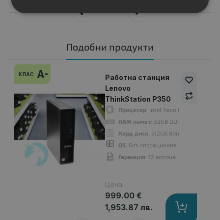
Подобни продукти
A-
КЛАС
Работна станция
Lenovo
ThinkStation P350
Процесор
: Intel Xeon 6-Core W 135
RAM памет
: 32GB DDR4
Хард диск
: 512GB 80mm M.2 NVMe 
OS
: Без операционна система
Гаранция
: 12 месеца
Цена:
999.00 €
1,953.87 лв.