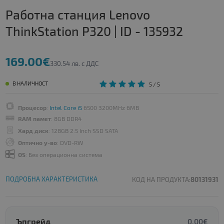
Работна станция Lenovo
ThinkStation P320 | ID - 135932
169.00€
330.54 лв. с ДДС
В НАЛИЧНОСТ
5
/ 5
Процесор
:
Intel Core i5
6500 3200MHz 6MB
RAM памет
: 8GB DDR4
Хард диск
: 128GB 2.5 Inch SSD SATA
Оптично у-во
: DVD-RW
OS
: Без операционна система
ПОДРОБНА ХАРАКТЕРИСТИКА
КОД НА ПРОДУКТА:
80131931
Ъпгрейд
0.00€