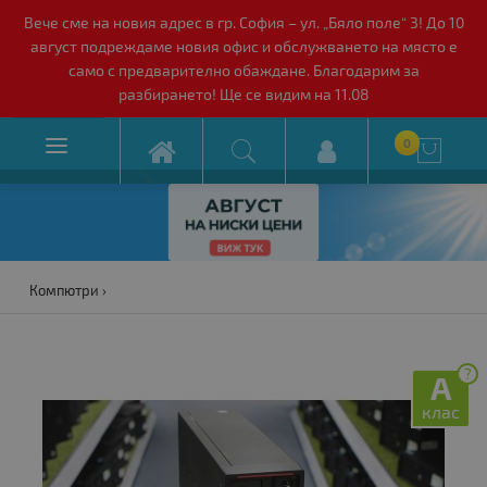
Вече сме на новия адрес в гр. София – ул. „Бяло поле“ 3! До 10
август подреждаме новия офис и обслужването на място е
само с предварително обаждане. Благодарим за
разбирането! Ще се видим на 11.08

0

Компютри
?
A
клас