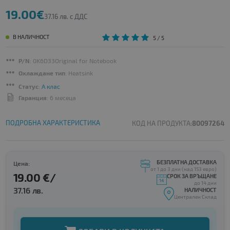
19.00€
37.16 лв. с ДДС
В НАЛИЧНОСТ
5
/ 5
P/N
: 0K6D33Original for Notebook
Охлаждане тип
: Heatsink
Статус
:
А клас
Гаранция
: 6 месеца
ПОДРОБНА ХАРАКТЕРИСТИКА
КОД НА ПРОДУКТА:
80097264
БЕЗПЛАТНА ДОСТАВКА
Цена:
от 1 до 3 дни (над 153 евро)
19.00 €/
СРОК ЗА ВРЪЩАНЕ
до 14 дни
37.16 лв.
НАЛИЧНОСТ
Централен Склад