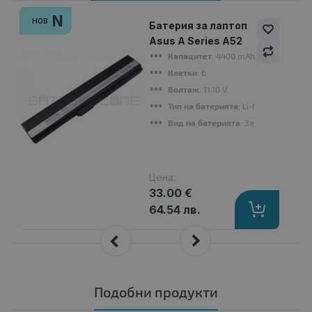
N
НОВ
Батерия за лаптоп
Asus A Series A52
Капацитет
: 4400 mAh
Клетки
: 6
Волтаж
: 11.10 V
Тип на батерията
: Li-Ion
Вид на батерията
: Заместител
Цена:
33.00 €
64.54 лв.
Подобни продукти