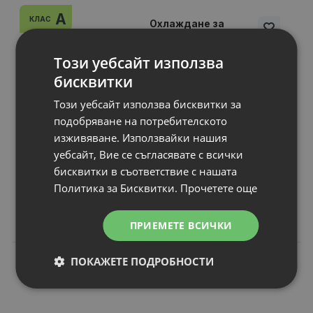
A
КЛАС
Охлаждане за
лаптоп Lenovo
ThinkPad Yoga 11e
Този уебсайт използва
(4th Gen)
бисквитки
P/N
: 01AV755Original for Notebook
Охлаждане тип
: Heatsink+Fan
Този уебсайт използва бисквитки за
Статус
: А клас
подобряване на потребителското
Гаранция
: 6 месеца
изживяване. Използвайки нашия
уебсайт, Вие се съгласявате с всички
бисквитки в съответствие с нашата
Цена:
Политика за Бисквитки.
Прочетете още
23.00 €
44.98 лв.
ПРИЕМЕТЕ ВСИЧКИ
ПОКАЖЕТЕ ПОДРОБНОСТИ