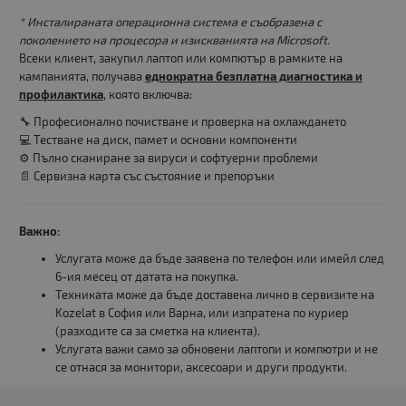
* Инсталираната операционна система е съобразена с
поколението на процесора и изискванията на Microsoft.
Всеки клиент, закупил лаптоп или компютър в рамките на
кампанията, получава
еднократна безплатна диагностика и
профилактика
, която включва:
🔧 Професионално почистване и проверка на охлаждането
💻 Тестване на диск, памет и основни компоненти
⚙️ Пълно сканиране за вируси и софтуерни проблеми
📄 Сервизна карта със състояние и препоръки
Важно:
Услугата може да бъде заявена по телефон или имейл след
6-ия месец от датата на покупка.
Техниката може да бъде доставена лично в сервизите на
Kozelat в София или Варна, или изпратена по куриер
(разходите са за сметка на клиента).
Услугата важи само за обновени лаптопи и компютри и не
се отнася за монитори, аксесоари и други продукти.