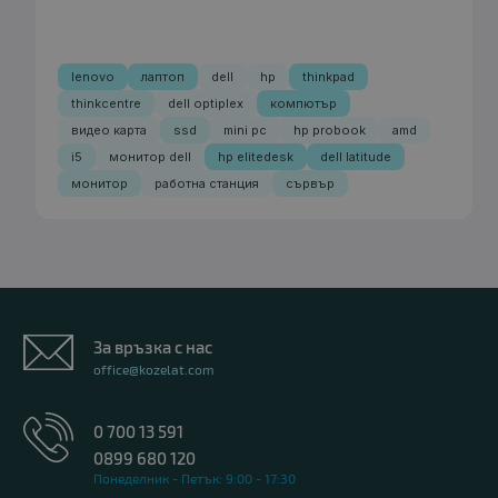
lenovo
лаптоп
dell
hp
thinkpad
thinkcentre
dell optiplex
компютър
видео карта
ssd
mini pc
hp probook
amd
i5
монитор dell
hp elitedesk
dell latitude
монитор
работна станция
сървър
За връзка с нас
office@kozelat.com
0 700 13 591
0899 680 120
Понеделник - Петък: 9:00 - 17:30