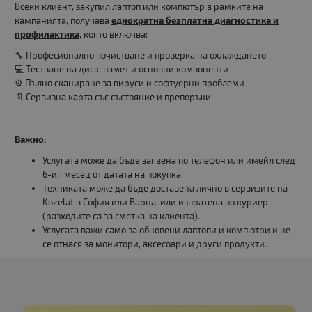
Всеки клиент, закупил лаптоп или компютър в рамките на
кампанията, получава
еднократна безплатна диагностика и
профилактика
, която включва:
🔧 Професионално почистване и проверка на охлаждането
💻 Тестване на диск, памет и основни компоненти
⚙️ Пълно сканиране за вируси и софтуерни проблеми
📄 Сервизна карта със състояние и препоръки
Важно:
Услугата може да бъде заявена по телефон или имейл след
6-ия месец от датата на покупка.
Техниката може да бъде доставена лично в сервизите на
Kozelat в София или Варна, или изпратена по куриер
(разходите са за сметка на клиента).
Услугата важи само за обновени лаптопи и компютри и не
се отнася за монитори, аксесоари и други продукти.