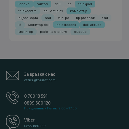
lenovo
лаптоп
dell
hp
thinkpad
thinkcentre
dell optiplex
компютър
видео карта
ssd
mini pc
hp probook
amd
i5
монитор dell
hp elitedesk
dell latitude
монитор
работна станция
сървър
За връзка с нас
office@kozelat.com
0 700 13 591
0899 680 120
Понеделник - Петък: 9:00 - 17:30
Viber
0899 680 120