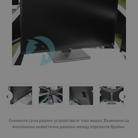
Снимките са на реални устройства от този модел. Възможни са
минимални козметични разлики между отделните бройки.