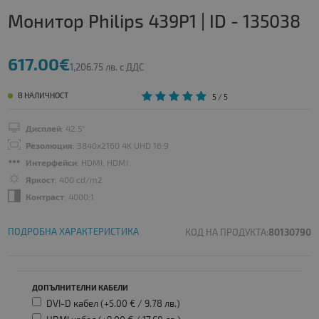
Монитор Philips 439P1 | ID - 135038
617.00€
1,206.75 лв. с ДДС
В НАЛИЧНОСТ
5
/ 5
Дисплей
: 42.5"
Резолюция
: 3840x2160 4K UHD 16:9
Интерфейси
: HDMI, HDMI
Яркост
: 400 cd/m2
Контраст
: 4000:1
ПОДРОБНА ХАРАКТЕРИСТИКА
КОД НА ПРОДУКТА:
80130790
ДОПЪЛНИТЕЛНИ КАБЕЛИ
DVI-D кабел (+5.00 € /
9.78 лв.
)