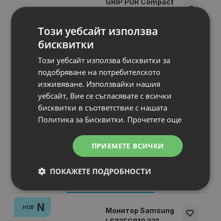
GRIP PUR Compact
Bluetooth speaker
with ambient light
Този уебсайт използва
Bluetooth
: Bluetooth
бисквитки
Брой високоговорители
: 1
Водоустойчивост
: yes
Този уебсайт използва бисквитки за
Високоговорител, тип
: Portable Sp
подобряване на потребителското
Размер на високоговрителя, mm
: 
изживяване. Използвайки нашия
уебсайт, Вие се съгласявате с всички
Цена:
бисквитки в съответствие с нашата
104.00 €
Политика за Бисквитки.
Прочетете още
203.41 лв.
ПРИЕМЕТЕ ВСИЧКИ
ПОКАЖЕТЕ ПОДРОБНОСТИ
Подобни продукти
N
НОВ
Монитор Samsung