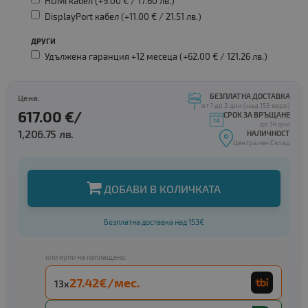
HDMI кабел (+9.00 € /
17.60 лв.
)
DisplayPort кабел (+11.00 € /
21.51 лв.
)
ДРУГИ
Удължена гаранция +12 месеца (+62.00 € /
121.26 лв.
)
БЕЗПЛАТНА ДОСТАВКА
Цена:
от 1 до 3 дни (над 153 евро)
617.00 €/
СРОК ЗА ВРЪЩАНЕ
до 14 дни
1,206.75 лв.
НАЛИЧНОСТ
Централен Склад
ДОБАВИ В КОЛИЧКАТА
Безплатна доставка над 153€
или купи на изплащане:
27.42€/мес.
13x