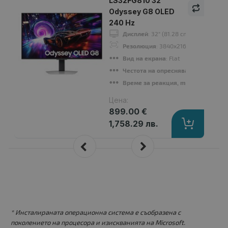
LS32FG810 32"
Odyssey G8 OLED
240 Hz
Дисплей
: 32" (81.28 cm)
Резолюция
: 3840x2160
Вид на екрана
: Flat
Честота на опресняване, Hz
: 240Hz
Време за реакция, ms
: 1ms
Цена:
899.00 €
1,758.29 лв.
* Инсталираната операционна система е съобразена с
поколението на процесора и изискванията на Microsoft.