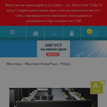
Вече сме на новия адрес в гр. София – ул. „Бяло поле“ 3! До 10
август подреждаме новия офис и обслужването на място е
само с предварително обаждане. Благодарим за
разбирането! Ще се видим на 11.08

0

Монитори
Монитори Втора Ръка
Philips
?
A-
клас