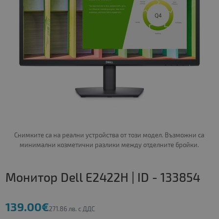
Снимките са на реални устройства от този модел. Възможни са
минимални козметични разлики между отделните бройки.
Монитор Dell E2422H | ID - 133854
139.00€
271.86 лв. с ДДС