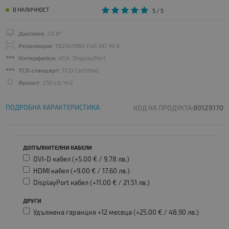
В НАЛИЧНОСТ
5
/ 5
Дисплей
: 23.8"
Резолюция
: 1920x1080 Full HD 16:9
Интерфейси
: VGA, DisplayPort
TCO стандарт
: TCO Certified
Яркост
: 250 cd/m2
ПОДРОБНА ХАРАКТЕРИСТИКА
КОД НА ПРОДУКТА:
80129170
ДОПЪЛНИТЕЛНИ КАБЕЛИ
DVI-D кабел (+5.00 € /
9.78 лв.
)
HDMI кабел (+9.00 € /
17.60 лв.
)
DisplayPort кабел (+11.00 € /
21.51 лв.
)
ДРУГИ
Удължена гаранция +12 месеца (+25.00 € /
48.90 лв.
)