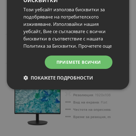
-6%
80.00 €
Този уебсайт използва бисквитки за
75.00 €
подобряване на потребителското
146.69 лв.
изживяване. Използвайки нашия
уебсайт, Вие се съгласявате с всички
бисквитки в съответствие с нашата
Политика за Бисквитки.
Прочетете още
Подобни продукти
ПРИЕМЕТЕ ВСИЧКИ
N
НОВ
Монитор Acer Vero
ПОКАЖЕТЕ ПОДРОБНОСТИ
CB242YP6bmiprx
Дисплей
: 23.8" (60.45 cm)
Резолюция
: 1920x1080
Вид на екрана
: Flat
Честота на опресняване, Hz
: 144Hz
Време за реакция, ms
: 4ms