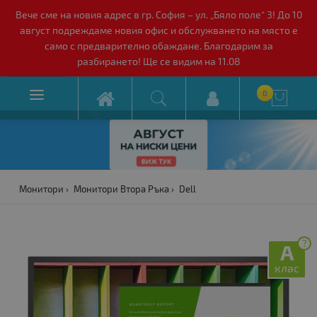
Вече сме на новия адрес в гр. София – ул. „Бяло поле“ 3! До 10
август подреждаме новия офис и обслужването на място е
само с предварително обаждане. Благодарим за
разбирането! Ще се видим на 11.08

0

Монитори
Монитори Втора Ръка
Dell
?
A
клас