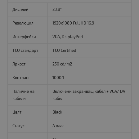
Дисплей
23.8"
Резолюция
1920x1080 Full HD 16:9
Интерфейси
VGA, DisplayPort
TCO стандарт
TCO Certified
Яркост
250 cd/m2
Контраст
1000:1
Наличие на
Включени захранващ кабел + VGA/ DVI
кабели
кабел
Цвят
Black
Статус
A клас