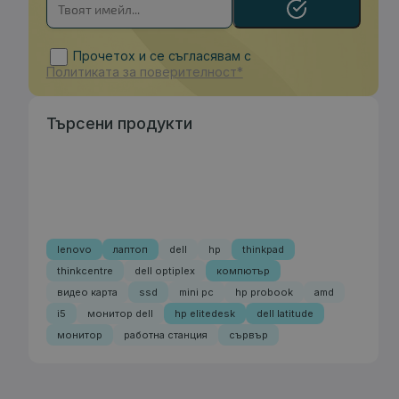
Прочетох и се съгласявам с
Политиката за поверителност*
Търсени продукти
lenovo
лаптоп
dell
hp
thinkpad
thinkcentre
dell optiplex
компютър
видео карта
ssd
mini pc
hp probook
amd
i5
монитор dell
hp elitedesk
dell latitude
монитор
работна станция
сървър