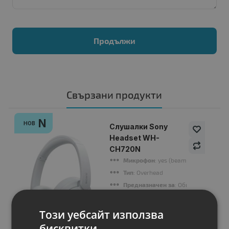
Продължи
Свързани продукти
N
НОВ
Слушалки Sony
Headset WH-
CH720N
Микрофон
: yes (beamforming mic)
Тип
: Overhead
Предназначен за
: Обща употреба
Импеданс, Ohm
: 325 Ohms (1 kHz) (
Честотен обхват, Hz
: Active operati
Този уебсайт използва
бисквитки