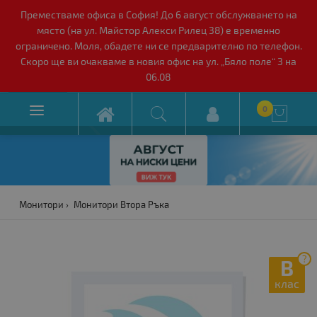
Преместваме офиса в София! До 6 август обслужването на
място (на ул. Майстор Алекси Рилец 38) е временно
ограничено. Моля, обадете ни се предварително по телефон.
Скоро ще ви очакваме в новия офис на ул. „Бяло поле“ 3 на
06.08

0

Монитори
Монитори Втора Ръка
?
B
клас