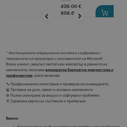
439.00 €
858.61 лв.
* Инсталираната операционна система е съобразена с
поколението на процесора и изискванията на Microsoft.
Всеки клиент, закупил лаптоп или компютър в рамките на
кампанията, получава
еднократна безплатна диагностика и
профилактика
, която включва:
🔧 Професионално почистване и проверка на охлаждането
💻 Тестване на диск, памет и основни компоненти
⚙️ Пълно сканиране за вируси и софтуерни проблеми
📄 Сервизна карта със състояние и препоръки
Важно:
Услугата може да бъде заявена по телефон или имейл след