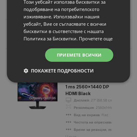
Този уебсайт използва бисквитки за
48.90 лв.
подобряване на потребителското
изживяване. Използвайки нашия
уебсайт, Вие се съгласявате с всички
бисквитки в съответствие с нашата
Политика за Бисквитки.
Прочетете още
Подобни продукти
ПРИЕМЕТЕ ВСИЧКИ
N
НОВ
Samsung 27FG502
27" Odyssey G5
ПОКАЖЕТЕ ПОДРОБНОСТИ
OLED DisplayPort
180Hz / HDMI 144Hz
1 ms 2560x1440 DP
HDMI Black
Дисплей
: 27" (68.58 cm)
Резолюция
: 2560x1440
Вид на екрана
: Flat
Честота на опресняване, Hz
: 144Hz
Време за реакция, ms
: 1ms
Цена: