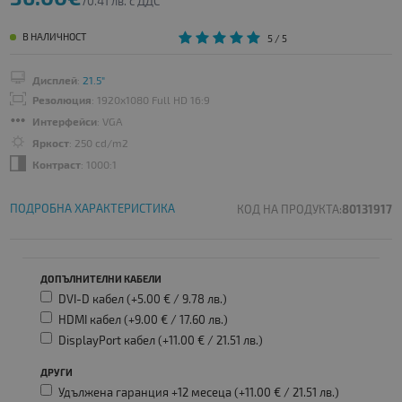
70.41 лв. с ДДС
В НАЛИЧНОСТ
5
/ 5
Дисплей
:
21.5"
Резолюция
: 1920x1080 Full HD 16:9
Интерфейси
: VGA
Яркост
: 250 cd/m2
Контраст
: 1000:1
ПОДРОБНА ХАРАКТЕРИСТИКА
КОД НА ПРОДУКТА:
80131917
ДОПЪЛНИТЕЛНИ КАБЕЛИ
DVI-D кабел (+5.00 € /
9.78 лв.
)
HDMI кабел (+9.00 € /
17.60 лв.
)
DisplayPort кабел (+11.00 € /
21.51 лв.
)
ДРУГИ
Удължена гаранция +12 месеца (+11.00 € /
21.51 лв.
)