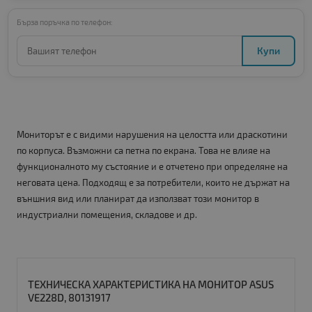
Бърза поръчка по телефон:
Купи
Мониторът е с видими нарушения на целостта или драскотини
по корпуса. Възможни са петна по екрана. Това не влияе на
функционалното му състояние и е отчетено при определяне на
неговата цена. Подходящ е за потребители, които не държат на
външния вид или планират да използват този монитор в
индустриални помещения, складове и др.
ТЕХНИЧЕСКА ХАРАКТЕРИСТИКА НА МОНИТОР ASUS
VE228D, 80131917