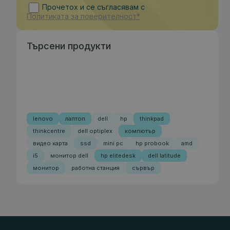
Прочетох и се съгласявам с
Политиката за поверителност*
Търсени продукти
lenovo
лаптоп
dell
hp
thinkpad
thinkcentre
dell optiplex
компютър
видео карта
ssd
mini pc
hp probook
amd
i5
монитор dell
hp elitedesk
dell latitude
монитор
работна станция
сървър