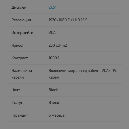
Дисплей
21.5"
Резолюция
1920x1080 Full HD 16:9
Интерфейси
VGA
Яркост
250 cd/m2
Контраст
1000:1
Наличие на
Включени захранващ кабел + VGA/ DVI
кабели
кабел
Цвят
Black
Статус
B клас
Гаранция
6 месеца