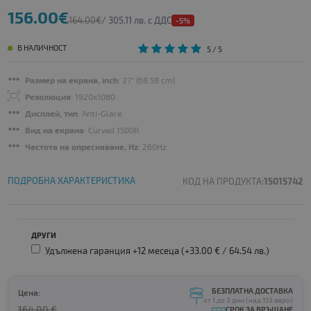
156.00€
164.00€
/ 305.11 лв. с ДДС
-5%
В НАЛИЧНОСТ
5
/ 5
Размер на екрана, inch
: 27" (68.58 cm)
Резолюция
: 1920x1080
Дисплей, тип
: Anti-Glare
Вид на екрана
: Curved 1500R
Честота на опресняване, Hz
: 260Hz
ПОДРОБНА ХАРАКТЕРИСТИКА
КОД НА ПРОДУКТА:
15015742
ДРУГИ
Удължена гаранция +12 месеца (+33.00 € /
64.54 лв.
)
БЕЗПЛАТНА ДОСТАВКА
Цена:
от 1 до 3 дни (над 153 евро)
164.00 €
СРОК ЗА ВРЪЩАНЕ