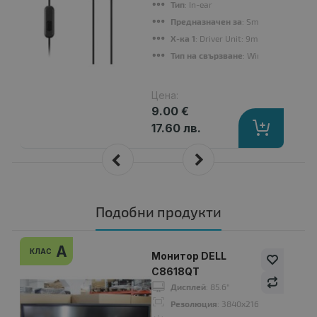
Тип
: In-ear
Предназначен за
: Smartphone
Х-ка 1
: Driver Unit: 9mm, Sensitivit
Тип на свързване
: Wired
Цена:
9.00 €
17.60 лв.
Подобни продукти
A
КЛАС
Монитор DELL
C8618QT
Дисплей
: 85.6"
Резолюция
: 3840x2160 4K UHD 16:9