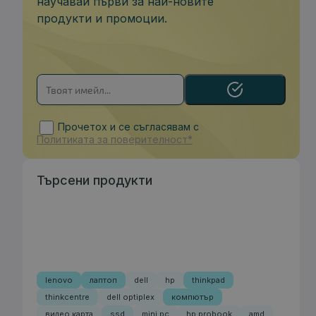
научавай първи за най-новите
продукти и промоции.
Прочетох и се съгласявам с
Политиката за поверителност*
Търсени продукти
lenovo
лаптоп
dell
hp
thinkpad
thinkcentre
dell optiplex
компютър
видео карта
ssd
mini pc
hp probook
amd