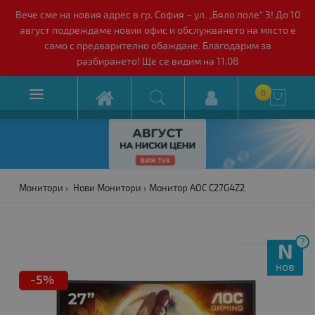
Вече сме на новия адрес в гр. София – ул. „Бяло поле“ 3! До 10
август подреждаме новия офис и обслужването на място е
само с предварително обаждане. Благодарим за
разбирането! Ще се видим на 11.08

0

Монитори
Нови Монитори
Монитор AOC C27G4Z2
?
N
нов
-5%