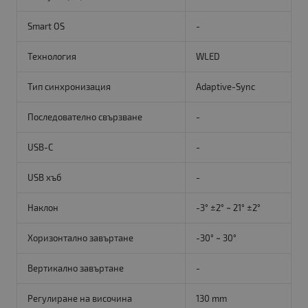
Smart OS
-
Технология
WLED
Тип синхронизация
Adaptive-Sync
Последователно свързване
-
USB-C
-
USB хъб
-
Наклон
-3° ±2° ~ 21° ±2°
Хоризонтално завъртане
-30° ~ 30°
Вертикално завъртане
-
Регулиране на височина
130 mm