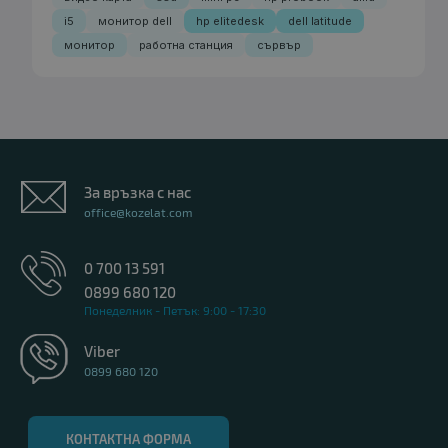
i5
монитор dell
hp elitedesk
dell latitude
монитор
работна станция
сървър
За връзка с нас
office@kozelat.com
0 700 13 591
0899 680 120
Понеделник - Петък: 9:00 - 17:30
Viber
0899 680 120
КОНТАКТНА ФОРМА