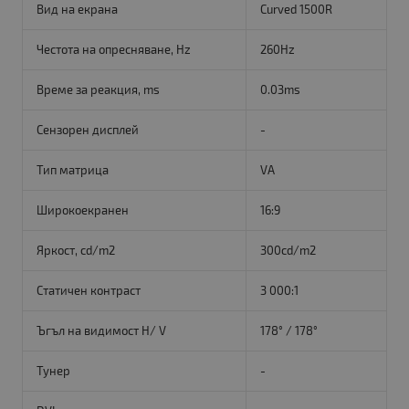
Вид на екрана
Curved 1500R
Честота на опресняване, Hz
260Hz
Време за реакция, ms
0.03ms
Сензорен дисплей
-
Тип матрица
VA
Широкоекранен
16:9
Яркост, cd/m2
300cd/m2
Статичен контраст
3 000:1
Ъгъл на видимост H/ V
178° / 178°
Тунер
-