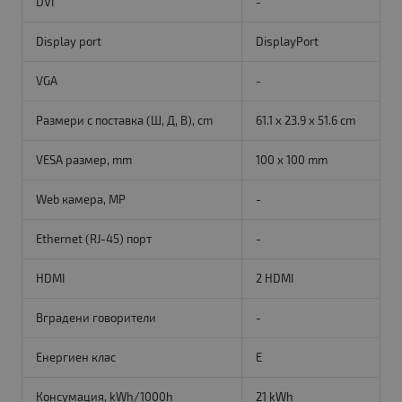
DVI
-
Display port
DisplayPort
VGA
-
Размери с поставка (Ш, Д, В), cm
61.1 x 23.9 x 51.6 cm
VESA размер, mm
100 x 100 mm
Web камера, MP
-
Ethernet (RJ-45) порт
-
HDMI
2 HDMI
Вградени говорители
-
Енергиен клас
E
Консумация, kWh/1000h
21 kWh