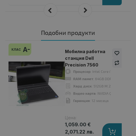
Подобни продукти
A-
КЛАС
Мобилна работна
станция Dell
Precision 7560
Процесор
: Intel Core i7, 11850H up 
RAM памет
: 64GB DDR4
Хард диск
: 512GB M.2 NVMe SSD
Видео карта
: NVIDIA Quadro RTX A2
Гаранция
: 12 месеца
Цена:
1,059.00 €
2,071.22 лв.