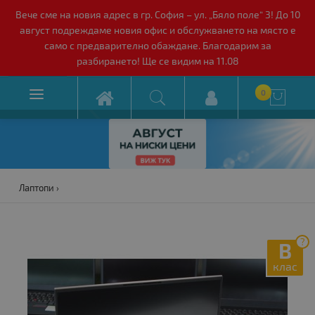
Вече сме на новия адрес в гр. София – ул. „Бяло поле“ 3! До 10
август подреждаме новия офис и обслужването на място е
само с предварително обаждане. Благодарим за
разбирането! Ще се видим на 11.08

0

Лаптопи
?
B
клас