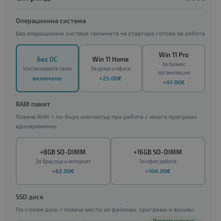
Операционна система
Без операционна система техниката не стартира готова за работа
Win 11 Pro
Без ОС
Win 11 Home
За бизнес
Инсталирайте сами
За дома и офиса
организации
включено
+25.00€
+41.00€
RAM памет
Повече RAM = по-бърз компютър при работа с много програми
едновременно
+8GB SO-DIMM
+16GB SO-DIMM
За браузър и интернет
За офис работа
+62.00€
+104.00€
SSD диск
По-голям диск = повече място за файлове, програми и архиви
Препоръчително