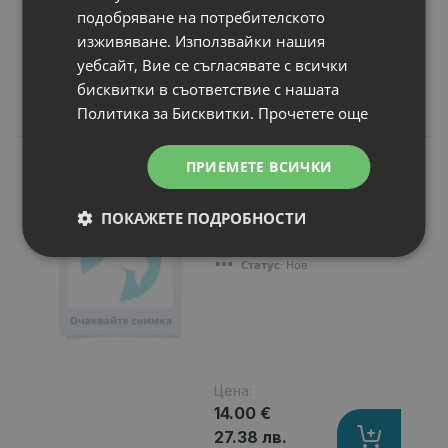
Продължи
подобряване на потребителското
изживяване. Използвайки нашия
уебсайт, Вие се съгласявате с всички
бисквитки в съответствие с нашата
Свързани продукти
Политика за Бисквитки.
Прочетете още
N
ПРИЕМЕТЕ ВСИЧКИ
НОВ
Мишка Fujitsu
M520
ПОКАЖЕТЕ ПОДРОБНОСТИ
Стандарт
: USB
Други
: Black Mouse
Статус
: Нов
Цена:
14.00 €
27.38 лв.