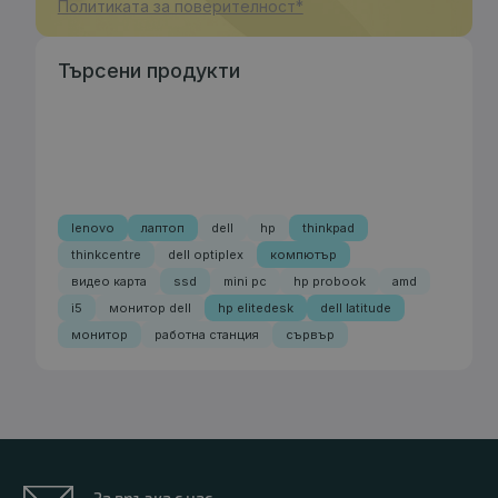
Политиката за поверителност*
Търсени продукти
lenovo
лаптоп
dell
hp
thinkpad
thinkcentre
dell optiplex
компютър
видео карта
ssd
mini pc
hp probook
amd
i5
монитор dell
hp elitedesk
dell latitude
монитор
работна станция
сървър