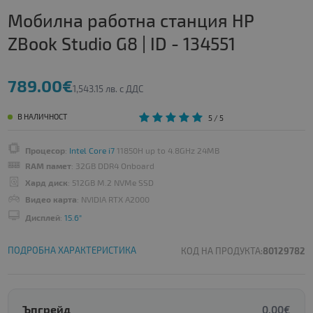
Мобилна работна станция HP
ZBook Studio G8 | ID - 134551
789.00€
1,543.15 лв. с ДДС
В НАЛИЧНОСТ
5
/ 5
Процесор
:
Intel Core i7
11850H up to 4.8GHz 24MB
RAM памет
: 32GB DDR4 Onboard
Хард диск
: 512GB M.2 NVMe SSD
Видео карта
: NVIDIA RTX A2000
Дисплей
:
15.6"
ПОДРОБНА ХАРАКТЕРИСТИКА
КОД НА ПРОДУКТА:
80129782
Ъпгрейд
0.00€