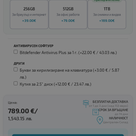
256GB
512GB
1TB
За браузър и интернет
За офис работа
За снимки и видеа
+39.00€
+79.00€
+169.00€
АНТИВИРУСЕН СОФТУЕР
Bitdefender Antivirus Plus за 1 г. (+22.00 € /
43.03 лв.
)
ДРУГИ
Букви за кирилизиране на клавиатура (+3.00 € /
5.87
лв.
)
Кутия за 2.5" диск (+12.00 € /
23.47 лв.
)
БЕЗПЛАТНА ДОСТАВКА
Цена:
от 1 до 3 дни (над 153 евро)
789.00 €/
СРОК ЗА ВРЪЩАНЕ
до 14 дни
1,543.15 лв.
НАЛИЧНОСТ
Централен Склад