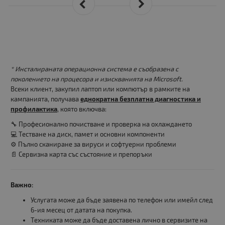
* Инсталираната операционна система е съобразена с
поколението на процесора и изискванията на Microsoft.
Всеки клиент, закупил лаптоп или компютър в рамките на
кампанията, получава
еднократна безплатна диагностика и
профилактика
, която включва:
🔧 Професионално почистване и проверка на охлаждането
💻 Тестване на диск, памет и основни компоненти
⚙️ Пълно сканиране за вируси и софтуерни проблеми
📄 Сервизна карта със състояние и препоръки
Важно:
Услугата може да бъде заявена по телефон или имейл след
6-ия месец от датата на покупка.
Техниката може да бъде доставена лично в сервизите на