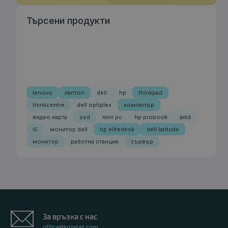
Търсени продукти
lenovo
лаптоп
dell
hp
thinkpad
thinkcentre
dell optiplex
компютър
видео карта
ssd
mini pc
hp probook
amd
i5
монитор dell
hp elitedesk
dell latitude
монитор
работна станция
сървър
За връзка с нас
office@kozelat.com