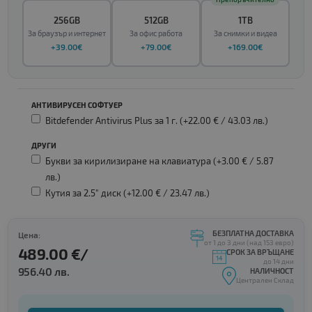
256GB
512GB
1TB
За браузър и интернет
За офис работа
За снимки и видеа
+39.00€
+79.00€
+169.00€
АНТИВИРУСЕН СОФТУЕР
Bitdefender Antivirus Plus за 1 г. (+22.00 € /
43.03 лв.
)
ДРУГИ
Букви за кирилизиране на клавиатура (+3.00 € /
5.87
лв.
)
Кутия за 2.5" диск (+12.00 € /
23.47 лв.
)
БЕЗПЛАТНА ДОСТАВКА
Цена:
от 1 до 3 дни (над 153 евро)
489.00 €/
СРОК ЗА ВРЪЩАНЕ
до 14 дни
956.40 лв.
НАЛИЧНОСТ
Централен Склад