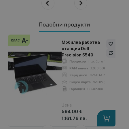
Подобни продукти
A-
КЛАС
Мобилна работна
станция Dell
Precision 5540
Процесор
: Intel Core i7 9850H 260
RAM памет
: 32GB DDR4
Хард диск
: 512GB M.2 NVMe SSD
Видео карта
: NVIDIA Quadro T2000
Гаранция
: 12 месеца
Цена:
594.00 €
1,161.76 лв.