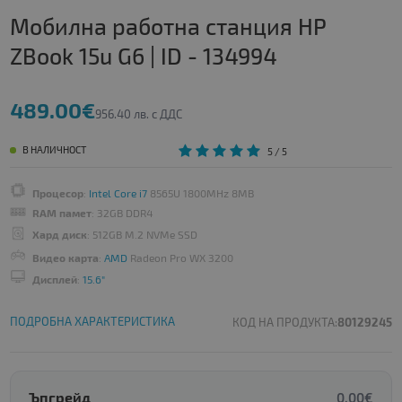
Мобилна работна станция HP
ZBook 15u G6 | ID - 134994
489.00€
956.40 лв. с ДДС
В НАЛИЧНОСТ
5
/ 5
Процесор
:
Intel Core i7
8565U 1800MHz 8MB
RAM памет
: 32GB DDR4
Хард диск
: 512GB M.2 NVMe SSD
Видео карта
:
AMD
Radeon Pro WX 3200
Дисплей
:
15.6"
ПОДРОБНА ХАРАКТЕРИСТИКА
КОД НА ПРОДУКТА:
80129245
Ъпгрейд
0.00€