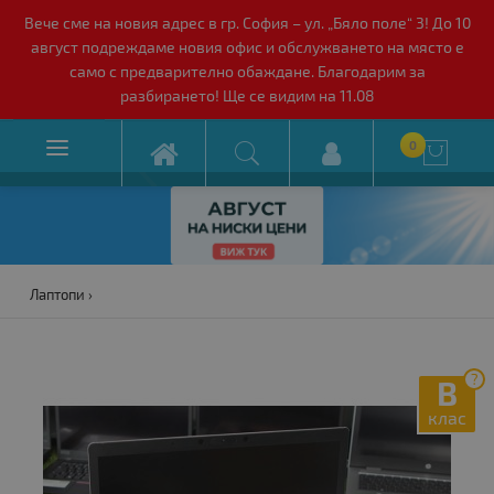
Вече сме на новия адрес в гр. София – ул. „Бяло поле“ 3! До 10
август подреждаме новия офис и обслужването на място е
само с предварително обаждане. Благодарим за
разбирането! Ще се видим на 11.08

0

Лаптопи
?
B
клас