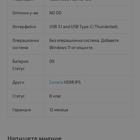
Оптично у-во
NO OD
Интерфейси
USB 3.1 and USB Type-C/Thunderbolt,
Операционна
Без операционна система. Добавете
система
Windows 11 от опциите.
Батерия
OK
Статус
Други
Camera
HDMI IPS
Статус
B клас
Гаранция
12 месеца
Напишете мнение