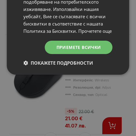
подобряване на потребителското
изживяване. Използвайки нашия
уебсайт, Вие се съгласявате с всички
бисквитки в съответствие с нашата
Свързани продукти
Политика за Бисквитки.
Прочетете още
N
НОВ
Мишка Dell Pro
ПРИЕМЕТЕ ВСИЧКИ
Compact Silent
Mouse - MS355
ПОКАЖЕТЕ ПОДРОБНОСТИ
Предназначен за
: 4020
Тип на свързване
: Wireless
Интерфейс
: Wireless
Резолюция, dpi
: Adjustable from 60
Сензор, тип
: Optical
-5%
22.00 €
21.00 €
41.07 лв.