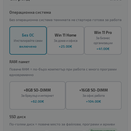
Операционна система
Без операционна система техниката не стартира готова за работа
Win 11 Pro
Без ОС
Win 11 Home
За бизнес
Инсталирайте сами
За дома и офиса
организации
включено
+25.00€
+41.00€
RAM памет
Повече RAM = по-бърз компютър при работа с много програми
едновременно
+8GB SO-DIMM
+16GB SO-DIMM
За браузър и интернет
За офис работа
+62.00€
+104.00€
SSD диск
По-голям диск = повече място за файлове, програми и архиви
Препоръчително