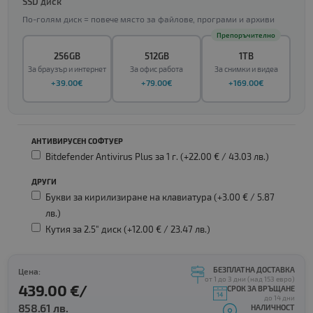
SSD диск
По-голям диск = повече място за файлове, програми и архиви
Препоръчително
256GB
512GB
1TB
За браузър и интернет
За офис работа
За снимки и видеа
+39.00€
+79.00€
+169.00€
АНТИВИРУСЕН СОФТУЕР
Bitdefender Antivirus Plus за 1 г. (+22.00 € /
43.03 лв.
)
ДРУГИ
Букви за кирилизиране на клавиатура (+3.00 € /
5.87
лв.
)
Кутия за 2.5" диск (+12.00 € /
23.47 лв.
)
БЕЗПЛАТНА ДОСТАВКА
Цена:
от 1 до 3 дни (над 153 евро)
439.00 €/
СРОК ЗА ВРЪЩАНЕ
до 14 дни
858.61 лв.
НАЛИЧНОСТ