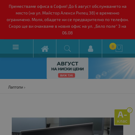
Преместваме офиса в София! До 6 август обслужването на
място (на ул. Майстор Алекси Рилец 38) е временно
ограничено. Моля, обадете ни се предварително по телефон.
Скоро ще ви очакваме в новия офис на ул. „Бяло поле“ 3 на
06.08

0

Лаптопи
?
A-
клас