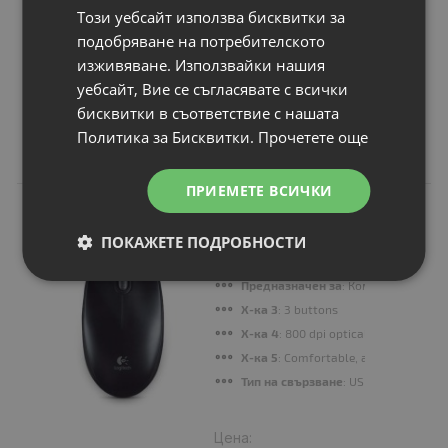
Този уебсайт използва бисквитки за
подобряване на потребителското
Продължи
изживяване. Използвайки нашия
уебсайт, Вие се съгласявате с всички
бисквитки в съответствие с нашата
Политика за Бисквитки.
Прочетете още
Свързани продукти
ПРИЕМЕТЕ ВСИЧКИ
N
НОВ
Мишка Logitech
ПОКАЖЕТЕ ПОДРОБНОСТИ
B100 Optical Mouse
for Business Black
Предназначен за
: Компютър
Х-ка 3
: 3 buttons
Х-ка 4
: 800 dpi optical precision
Х-ка 5
: Comfortable, ambidextrous 
Тип на свързване
: USB
Цена: