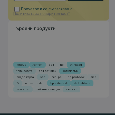
Прочетох и се съгласявам с
Политиката за поверителност*
Търсени продукти
lenovo
лаптоп
dell
hp
thinkpad
thinkcentre
dell optiplex
компютър
видео карта
ssd
mini pc
hp probook
amd
i5
монитор dell
hp elitedesk
dell latitude
монитор
работна станция
сървър