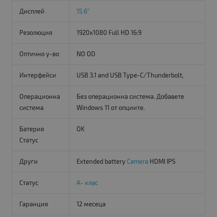
Дисплей
15.6"
Резолюция
1920x1080 Full HD 16:9
Оптично у-во
NO OD
Интерфейси
USB 3.1 and USB Type-C/Thunderbolt,
Операционна
Без операционна система. Добавете
система
Windows 11 от опциите.
Батерия
OK
Статус
Други
Extended battery
Camera
HDMI IPS
Статус
A- клас
Гаранция
12 месеца