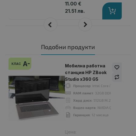
11.00 €
21.51 лв.
Подобни продукти
A-
КЛАС
Мобилна работна
станция HP ZBook
Studio x360 G5
Процесор
: Intel Core i7, 8750H 220
RAM памет
: 32GB DDR4
Хард диск
: 512GB M.2 NVMe SSD
Видео карта
: NVIDIA Quadro P2000
Гаранция
: 12 месеца
Цена: