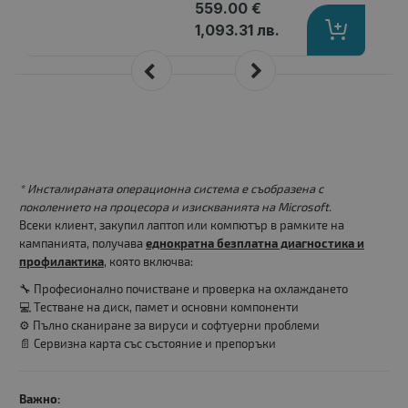
559.00 €
1,093.31 лв.
* Инсталираната операционна система е съобразена с
поколението на процесора и изискванията на Microsoft.
Всеки клиент, закупил лаптоп или компютър в рамките на
кампанията, получава
еднократна безплатна диагностика и
профилактика
, която включва:
🔧 Професионално почистване и проверка на охлаждането
💻 Тестване на диск, памет и основни компоненти
⚙️ Пълно сканиране за вируси и софтуерни проблеми
📄 Сервизна карта със състояние и препоръки
Важно: