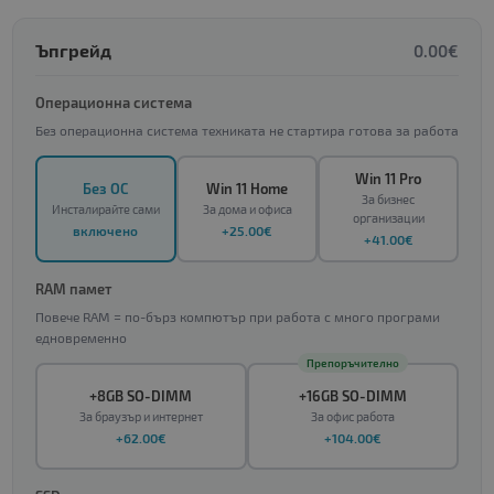
Ъпгрейд
0.00€
Операционна система
Без операционна система техниката не стартира готова за работа
Win 11 Pro
Без ОС
Win 11 Home
За бизнес
Инсталирайте сами
За дома и офиса
организации
включено
+25.00€
+41.00€
RAM памет
Повече RAM = по-бърз компютър при работа с много програми
едновременно
Препоръчително
+8GB SO-DIMM
+16GB SO-DIMM
За браузър и интернет
За офис работа
+62.00€
+104.00€