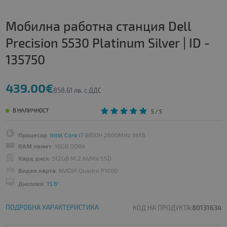
Мобилна работна станция Dell
Precision 5530 Platinum Silver | ID -
135750
439.00€
858.61 лв. с ДДС
В НАЛИЧНОСТ
5
/ 5
Процесор
:
Intel Core i7
8850H 2600MHz 9MB
RAM памет
: 16GB DDR4
Хард диск
: 512GB M.2 NVMe SSD
Видео карта
: NVIDIA Quadro P1000
Дисплей
:
15.6"
ПОДРОБНА ХАРАКТЕРИСТИКА
КОД НА ПРОДУКТА:
80131634