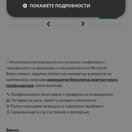
13.00 €
ПОКАЖЕТЕ ПОДРОБНОСТИ
25.43 лв.
* Инсталираната операционна система е съобразена с
поколението на процесора и изискванията на Microsoft.
Всеки клиент, закупил лаптоп или компютър в рамките на
кампанията, получава
еднократна безплатна диагностика и
профилактика
, която включва:
🔧 Професионално почистване и проверка на охлаждането
💻 Тестване на диск, памет и основни компоненти
⚙️ Пълно сканиране за вируси и софтуерни проблеми
📄 Сервизна карта със състояние и препоръки
Важно: