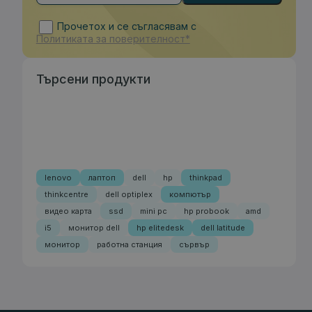
Прочетох и се съгласявам с
Политиката за поверителност*
Търсени продукти
lenovo
лаптоп
dell
hp
thinkpad
thinkcentre
dell optiplex
компютър
видео карта
ssd
mini pc
hp probook
amd
i5
монитор dell
hp elitedesk
dell latitude
монитор
работна станция
сървър