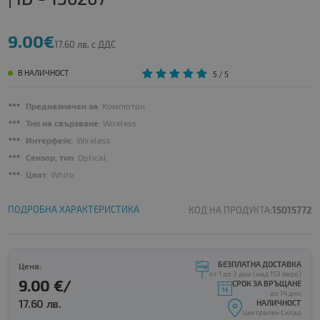
9.00€
17.60 лв. с ДДС
В НАЛИЧНОСТ
5
/ 5
Предназначен за
: Kомпютри
Тип на свързване
: Wireless
Интерфейс
: Wireless
Сензор, тип
: Optical
Цвят
: White
ПОДРОБНА ХАРАКТЕРИСТИКА
КОД НА ПРОДУКТА:
15015772
БЕЗПЛАТНА ДОСТАВКА
Цена:
от 1 до 3 дни (над 153 евро)
9.00 €/
СРОК ЗА ВРЪЩАНЕ
до 14 дни
17.60 лв.
НАЛИЧНОСТ
Централен Склад