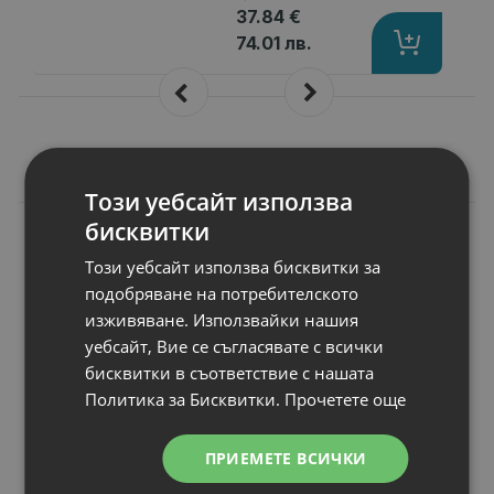
37.84 €
74.01 лв.
Подобни продукти
Този уебсайт използва
бисквитки
N
НОВ
Мишка Lenovo
Този уебсайт използва бисквитки за
M3803, Navy Blue
Mouse
подобряване на потребителското
Стандарт
: USB
изживяване. Използвайки нашия
P/N
: 888013576
уебсайт, Вие се съгласявате с всички
Други
: Navy Blue Mouse
бисквитки в съответствие с нашата
Статус
: Нов
Политика за Бисквитки.
Прочетете още
ПРИЕМЕТЕ ВСИЧКИ
Цена: