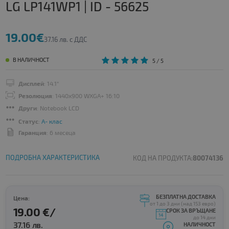
LG LP141WP1 | ID - 56625
19.00€
37.16 лв. с ДДС
В НАЛИЧНОСТ
5
/ 5
Дисплей
: 14.1"
Резолюция
: 1440x900 WXGA+ 16:10
Други
: Notebook LCD
Статус
:
A- клас
Гаранция
: 6 месеца
ПОДРОБНА ХАРАКТЕРИСТИКА
КОД НА ПРОДУКТА:
80074136
БЕЗПЛАТНА ДОСТАВКА
Цена:
от 1 до 3 дни (над 153 евро)
19.00 €/
СРОК ЗА ВРЪЩАНЕ
до 14 дни
37.16 лв.
НАЛИЧНОСТ