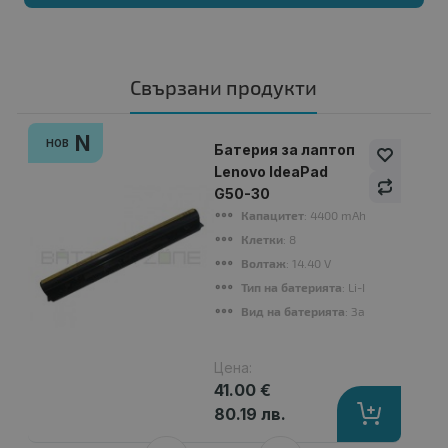
Свързани продукти
N
НОВ
Батерия за лаптоп
Lenovo IdeaPad
G50-30
Капацитет
: 4400 mAh
Клетки
: 8
Волтаж
: 14.40 V
Тип на батерията
: Li-Ion
Вид на батерията
: Заместител
Цена:
41.00 €
80.19 лв.