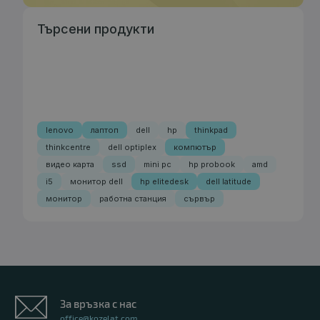
Търсени продукти
lenovo
лаптоп
dell
hp
thinkpad
thinkcentre
dell optiplex
компютър
видео карта
ssd
mini pc
hp probook
amd
i5
монитор dell
hp elitedesk
dell latitude
монитор
работна станция
сървър
За връзка с нас
office@kozelat.com