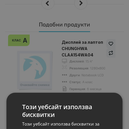
Подобни продукти
A
КЛАС
Дисплей за лаптоп
CHUNGHWA
CLAA154WA04
Дисплей
: 15.4"
Резолюция
: 1280x800 WXGA 16:10
Други
: Notebook LCD
Статус
: А клас
Гаранция
: 6 месеца
Цена:
Този уебсайт използва
31.00 €
бисквитки
60.63 лв.
Този уебсайт използва бисквитки за