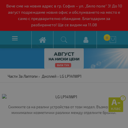
Вече сме на новия адрес в гр. София – ул. „Бяло поле“ 3! До 10
август подреждаме новия офис и обслужването на място е
само с предварително обаждане. Благодарим за
разбирането! Ще се видим на 11.08

0

Части За Лаптопи
Дисплей
LG LP141WP1
?
A-
Снимките са на реални устройства от този модел. Възможни са
клас
минимални козметични разлики между отделните бройки.