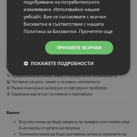
подобряване на потребителското
изживяване. Използвайки нашия
уебсайт, Вие се съгласявате с всички
бисквитки в съответствие с нашата
Политика за Бисквитки.
Прочетете още
* Инсталираната операционна система е съобразена с
ПРИЕМЕТЕ ВСИЧКИ
поколението на процесора и изискванията на Microsoft.
Всеки клиент, закупил лаптоп или компютър в рамките на
кампанията, получава
еднократна безплатна диагностика и
ПОКАЖЕТЕ ПОДРОБНОСТИ
профилактика
, която включва:
🔧 Професионално почистване и проверка на охлаждането
💻 Тестване на диск, памет и основни компоненти
⚙️ Пълно сканиране за вируси и софтуерни проблеми
📄 Сервизна карта със състояние и препоръки
Важно:
Услугата може да бъде заявена по телефон или имейл след
6-ия месец от датата на покупка.
Техниката може да бъде доставена лично в сервизите на