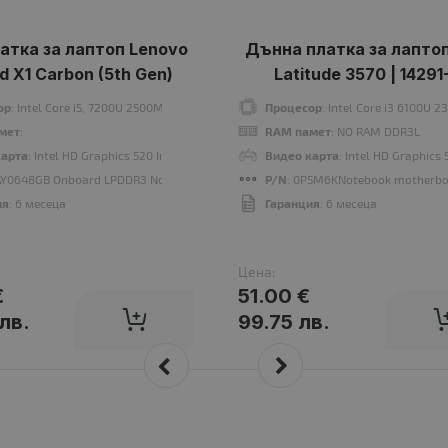
атка за лаптоп Lenovo
Дънна платка за лаптоп
d X1 Carbon (5th Gen)
Latitude 3570 | 14291-
ор
: Intel Core i5, 7200U 2500MHz 3MB 2 cores, 4 threads
Процесор
: Intel Core i3 6100U
мет
:
RAM памет
: NO RAM DDR3L
карта
: Intel HD Graphics 520 Intel® HD Graphics 620
Видео карта
: Intel HD Graphics
1AY0648GB Onboard LPDDR3 Notebook motherboard
P/N
: 0P5M6KNotebook motherb
ия
: 6 месеца
Гаранция
: 6 месеца
Цена:
€
51.00 €
лв.
99.75 лв.