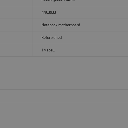
44C3933
Notebook motherboard
Refurbished
1 месец