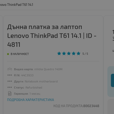
ovo ThinkPad T61 14.1
Дънна платка за лаптоп
Lenovo ThinkPad T61 14.1 | ID -
4811
5
/ 5
В НАЛИЧНОСТ
Видео карта
: nVidia Quadro 140M
P/N
: 44C3933
Други
: Notebook motherboard
Статус
: Refurbished
Гаранция
: 1 месец
ПОДРОБНА ХАРАКТЕРИСТИКА
КОД НА ПРОДУКТА:
80023448