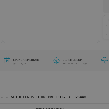
Бъ
СРОК ЗА ВРЪЩАНЕ
ЗЕЛЕН ИЗБОР
до 14 дни
По-малък отпадък
ЗА ЛАПТОП LENOVO THINKPAD T61 14.1, 80023448
nVidia Quadro 140M