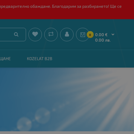
 с предварително обаждане. Благодарим за разбирането! Ще се


0.00 €
0
0.00 лв.
АЩАНЕ
KOZELAT B2B