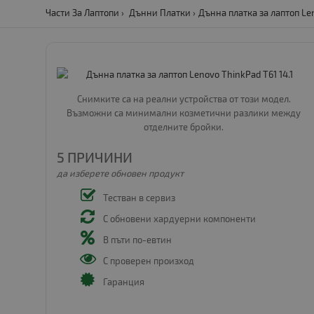
Части За Лаптопи
Дънни Платки
Дънна платка за лаптоп Len
Снимките са на реални устройства от този модел.
Възможни са минимални козметични разлики между
отделните бройки.
5 ПРИЧИНИ
да изберете обновен продукт
Тестван в сервиз
С обновени хардуерни компоненти
В пъти по-евтин
С проверен произход
Гаранция