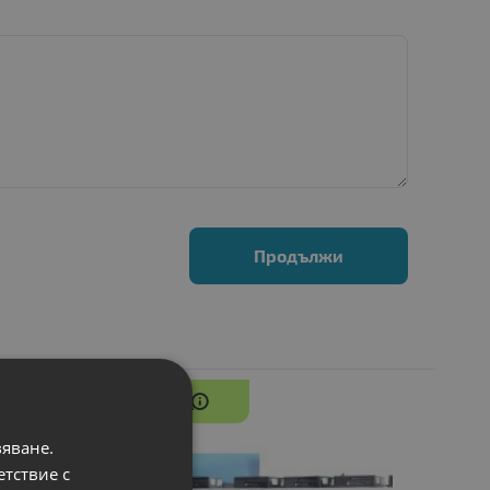
Продължи
A
КЛАС
вяване.
етствие с