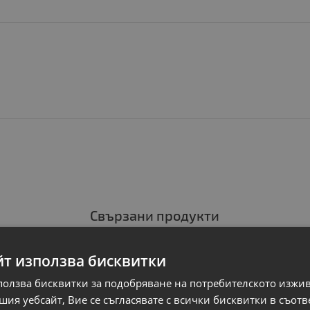
Свързани продукти
A
N
НОВ
йт използва бисквитки
ползва бисквитки за подобряване на потребителското изжи
ия уебсайт, Вие се съгласявате с всички бисквитки в съотв