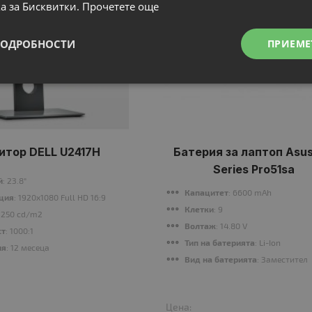
а за Бисквитки.
Прочетете още
ПОДРОБНОСТИ
ПРИЕМЕ
итор DELL U2417H
Батерия за лаптоп Asus
Series Pro51sa
й
: 23.8"
Капацитет
: 6600 mAh
ция
: 1920x1080 Full HD 16:9
Клетки
: 9
: 250 cd/m2
Волтаж
: 14.80 V
ст
: 1000:1
Тип на батерията
: Li-Ion
ия
: 12 месеца
Вид на батерията
: Заместител
Цена: