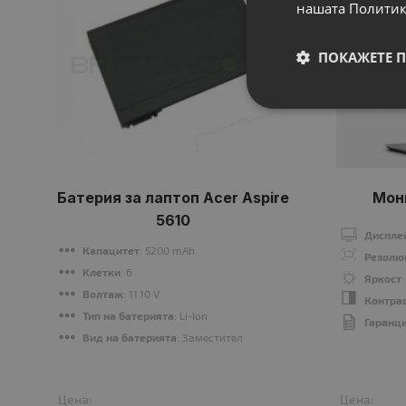
нашата Политик
ПОКАЖЕТЕ 
Батерия за лаптоп Acer Aspire
Мон
5610
Диспле
Капацитет
: 5200 mAh
Резолю
Клетки
: 6
Яркост
Волтаж
: 11.10 V
Контра
Тип на батерията
: Li-Ion
Гаранц
Вид на батерията
: Заместител
Цена:
Цена: