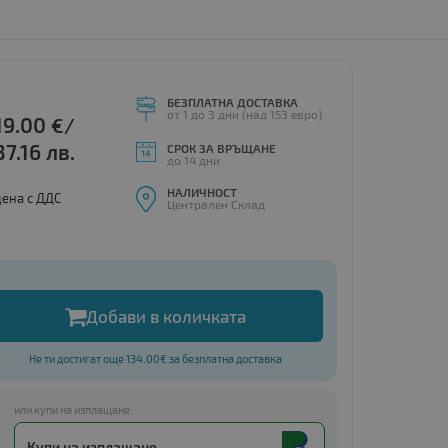
БЕЗПЛАТНА ДОСТАВКА
от 1 до 3 дни (над 153 евро)
19.00
€/
37.16 лв.
СРОК ЗА ВРЪЩАНЕ
до 14 дни
НАЛИЧНОСТ
цена с ДДС
Централен Склад
Добави в количката
Не ти достигат още 134.00€ за безплатна доставка
или купи на изплащане:
Купи на изплащане.