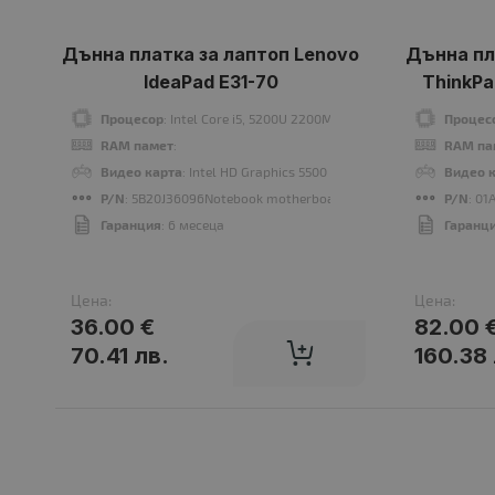
Дънна платка за лаптоп Lenovo
Дънна пл
IdeaPad E31-70
ThinkPa
Процесор
: Intel Core i5, 5200U 2200Mhz 3MB 2 cores, 4 threads
Процес
RAM памет
:
RAM па
Видео карта
: Intel HD Graphics 5500 Intel® HD Graphics 5500
Видео 
P/N
: 5B20J36096Notebook motherboard
P/N
: 0
Гаранция
: 6 месеца
Гаранц
Цена:
Цена:
36.00 €
82.00 
70.41 лв.
160.38 