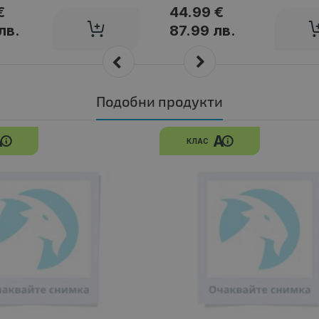
€
44.99 €
лв.
87.99 лв.
Подобни продукти
A
A
КЛАС