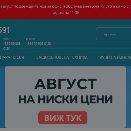
о 10 август подреждаме новия офис и обслужването на място е само
видим на 11.08
591
viber
phone
+359 89 968
+359 89 968 0120
0120
ПАРАТ В EUR
ЗАЩО ОБНОВЕНА ТЕХНИКА
КУПИ НА ИЗПЛ