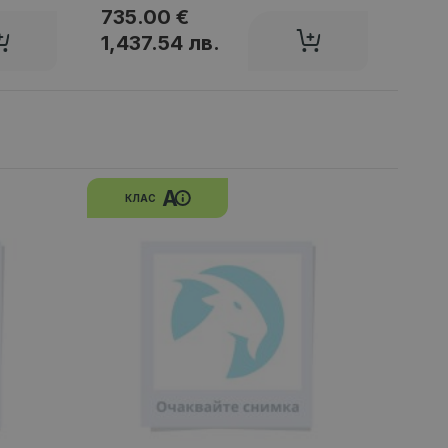
735.00 €
65.
1,437.54 лв.
127
A
КЛАС
К