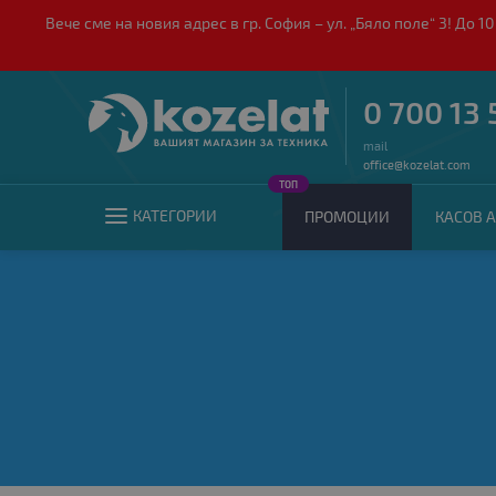
Вече сме на новия адрес в гр. София – ул. „Бяло поле“ 3! Д
0 700 13 
mail
office@kozelat.com
ТОП
КАТЕГОРИИ
ПРОМОЦИИ
КАСОВ А