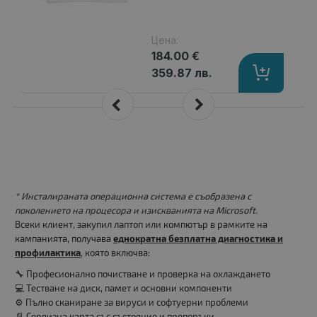
Цена:
184.00 €
359.87 лв.
* Инсталираната операционна система е съобразена с
поколението на процесора и изискванията на Microsoft.
Всеки клиент, закупил лаптоп или компютър в рамките на
кампанията, получава
еднократна безплатна диагностика и
профилактика
, която включва:
🔧 Професионално почистване и проверка на охлаждането
💻 Тестване на диск, памет и основни компоненти
⚙️ Пълно сканиране за вируси и софтуерни проблеми
📄 Сервизна карта със състояние и препоръки