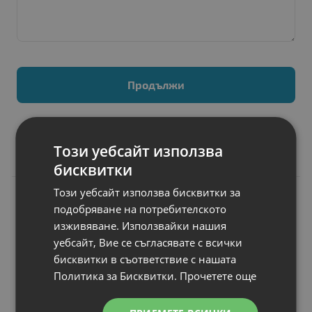
Продължи
Този уебсайт използва
Свързани продукти
бисквитки
Този уебсайт използва бисквитки за
N
НОВ
Батерия за лаптоп
подобряване на потребителското
Asus U Series
изживяване. Използвайки нашия
U52JC
уебсайт, Вие се съгласявате с всички
Капацитет
: 4400 mAh
бисквитки в съответствие с нашата
Клетки
: 6
Политика за Бисквитки.
Прочетете още
Волтаж
: 10.80 V
Тип на батерията
: Li-Ion