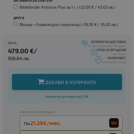
АНТИВИРУСЕН СОФТУЕР
Bitdefender Antivirus Plus за 1 г. (+22.00 € /
43.03 лв.
)
ДРУГИ
Мишка + Клавиатура с кирилица (+18.00 € /
35.20 лв.
)
БЕЗПЛАТНА ДОСТАВКА
Цена:
от 1 до 3 дни (над 153 евро)
479.00 €/
СРОК ЗА ВРЪЩАНЕ
до 14 дни
936.84 лв.
НАЛИЧНОСТ
Централен Склад
ДОБАВИ В КОЛИЧКАТА
Безплатна доставка над 153€
или купи на изплащане:
21.29€/мес.
13x