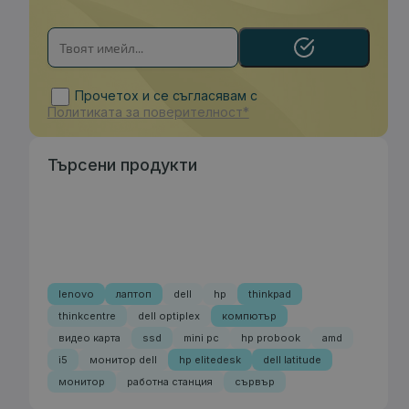
Прочетох и се съгласявам с
Политиката за поверителност*
Търсени продукти
lenovo
лаптоп
dell
hp
thinkpad
thinkcentre
dell optiplex
компютър
видео карта
ssd
mini pc
hp probook
amd
i5
монитор dell
hp elitedesk
dell latitude
монитор
работна станция
сървър