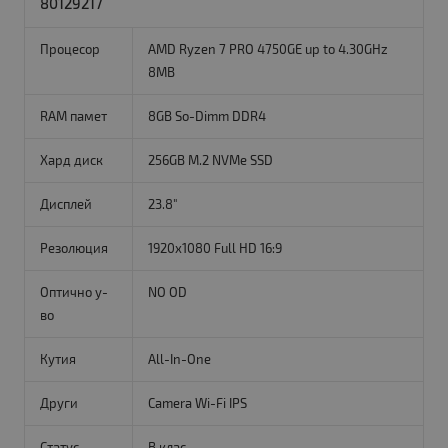
80129217
Процесор
AMD Ryzen 7 PRO 4750GE up to 4.30GHz
8MB
RAM памет
8GB So-Dimm DDR4
Хард диск
256GB M.2 NVMe SSD
Дисплей
23.8"
Резолюция
1920x1080 Full HD 16:9
Оптично у-
NO OD
во
Кутия
All-In-One
Други
Camera Wi-Fi IPS
Статус
B клас