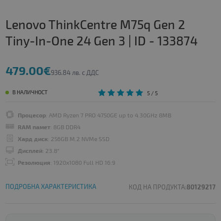
Lenovo ThinkCentre M75q Gen 2
Tiny-In-One 24 Gen 3 | ID - 133874
479.00€
936.84 лв. с ДДС
В НАЛИЧНОСТ
5
/ 5
Процесор
: AMD Ryzen 7 PRO 4750GE up to 4.30GHz 8MB
RAM памет
: 8GB DDR4
Хард диск
: 256GB M.2 NVMe SSD
Дисплей
: 23.8"
Резолюция
: 1920x1080 Full HD 16:9
ПОДРОБНА ХАРАКТЕРИСТИКА
КОД НА ПРОДУКТА:
80129217