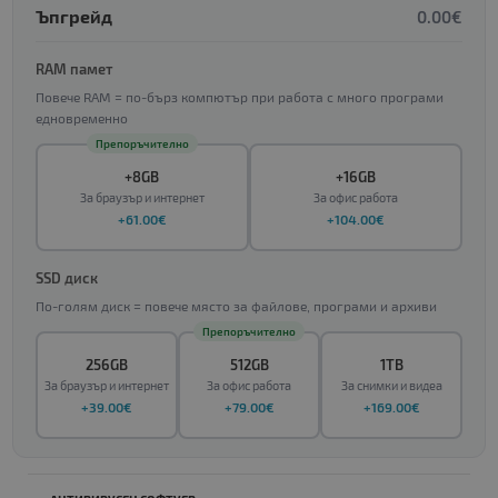
Ъпгрейд
0.00€
RAM памет
Повече RAM = по-бърз компютър при работа с много програми
едновременно
Препоръчително
+8GB
+16GB
За браузър и интернет
За офис работа
+61.00€
+104.00€
SSD диск
По-голям диск = повече място за файлове, програми и архиви
Препоръчително
256GB
512GB
1TB
За браузър и интернет
За офис работа
За снимки и видеа
+39.00€
+79.00€
+169.00€