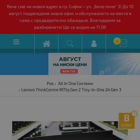
Вече сме на новия адрес в гр. София – ул. „Бяло поле“ 3! До 10
август подреждаме новия офис и обслужването на място е
само с предварително обаждане. Благодарим за
разбирането! Ще се видим на 11.08

0

Pos
All In One Системи
Lenovo ThinkCentre M75q Gen 2 Tiny-In-One 24 Gen 3
?
B
клас