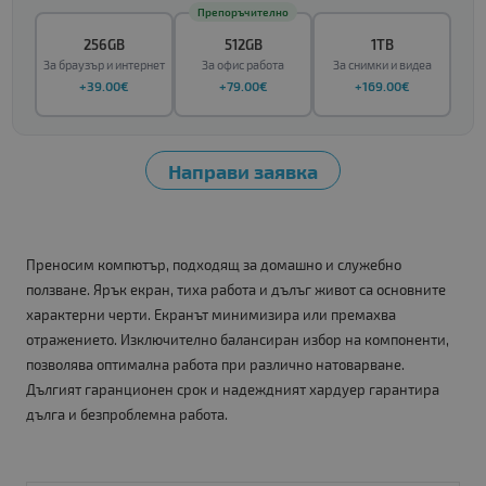
Препоръчително
256GB
512GB
1TB
За браузър и интернет
За офис работа
За снимки и видеа
+39.00€
+79.00€
+169.00€
Преносим компютър, подходящ за домашно и служебно
ползване. Ярък екран, тиха работа и дълъг живот са основните
характерни черти. Екранът минимизира или премахва
отражението. Изключително балансиран избор на компоненти,
позволява оптимална работа при различно натоварване.
Дългият гаранционен срок и надеждният хардуер гарантира
дълга и безпроблемна работа.