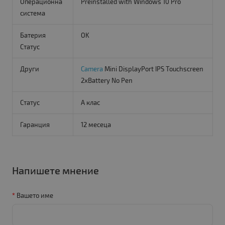
Операционна
Preinstalled with Windows 10 Pro
система
Батерия
OK
Статус
Други
Camera
Mini DisplayPort IPS Touchscreen
2xBattery No Pen
Статус
A клас
Гаранция
12 месеца
Напишете мнение
Вашето име