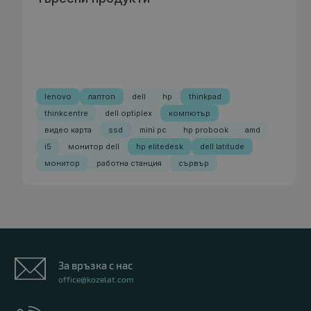
lenovo
лаптоп
dell
hp
thinkpad
thinkcentre
dell optiplex
компютър
видео карта
ssd
mini pc
hp probook
amd
i5
монитор dell
hp elitedesk
dell latitude
монитор
работна станция
сървър
За връзка с нас
office@kozelat.com