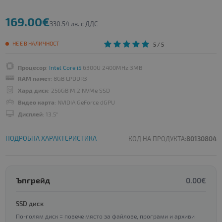
169.00€
330.54 лв. с ДДС
НЕ Е В НАЛИЧНОСТ
5
/ 5
Процесор
:
Intel Core i5
6300U 2400MHz 3MB
RAM памет
: 8GB LPDDR3
Хард диск
: 256GB M.2 NVMe SSD
Видео карта
: NVIDIA GeForce dGPU
Дисплей
: 13.5"
ПОДРОБНА ХАРАКТЕРИСТИКА
КОД НА ПРОДУКТА:
80130804
Ъпгрейд
0.00€
SSD диск
По-голям диск = повече място за файлове, програми и архиви