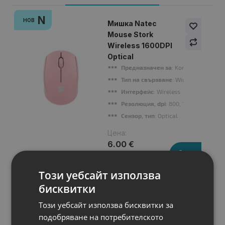
N
НОВ
Мишка Natec
Mouse Stork
Wireless 1600DPI
Optical
Предназначен за
: Kомпютри
Тип на свързване
: Wireless
Интерфейс
: Wireless
Резолюция, dpi
: 800, 1200, 1600 dpi
Сензор, тип
: Optical
Цена:
6.00 €
11.73 лв.
Този уебсайт използва
бисквитки
Този уебсайт използва бисквитки за
Подобни продукти
подобряване на потребителското