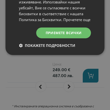
изживяване. Използвайки нашия
уебсайт, Вие се съгласявате с всички
A-
КЛАС
Лаптоп Lenovo
бисквитки в съответствие с нашата
ThinkPad T490
Политика за Бисквитки.
Прочетете още
Процесор
: Intel Core i5, 8265U 160
RAM памет
: 8192MB DDR4
ПРИЕМЕТЕ ВСИЧКИ
Хард диск
: 256 GB M.2 NVMe SSD
Видео карта
: Intel UHD Graphics
ПОКАЖЕТЕ ПОДРОБНОСТИ
Гаранция
: 12 месеца
Цена:
249.00 €
487.00 лв.
* Инсталираната операционна система е съобразена с