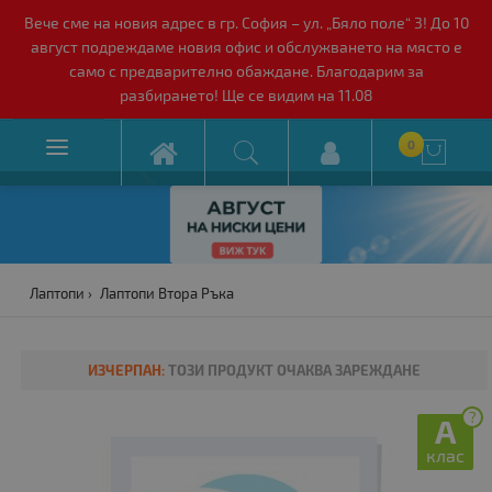
Вече сме на новия адрес в гр. София – ул. „Бяло поле“ 3! До 10
август подреждаме новия офис и обслужването на място е
само с предварително обаждане. Благодарим за
разбирането! Ще се видим на 11.08

0

Лаптопи
Лаптопи Втора Ръка
ИЗЧЕРПАН:
ТОЗИ ПРОДУКТ ОЧАКВА ЗАРЕЖДАНЕ
?
A
клас