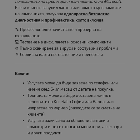
поколението на процесора и изискванията на Microsoft.
Всеки клиент, закупил лаптоп или компютър в рамките
на кампанията, получава
еднократна безплатна
диагностика и профилактика
, която включва:
🔧 Професионално почистване и проверка на
охлаждането
💻 Тестване на диск, памет и основни компоненти
⚙️ Пълно сканиране за вируси и софтуерни проблеми
📄 Сервизна карта със състояние и препоръки
Важно:
Услугата може да бъде заявена по телефон или
имейл след 6-ия месец от датата на покупка.
Техниката може да бъде доставена лично в
сервизите на Kozelat в София или Варна, или
изпратена по куриер (разходите са за сметка на
клиента).
Услугата важи само за обновени лаптопи и
компютри и не се отнася за монитори, аксесоари
и други продукти.