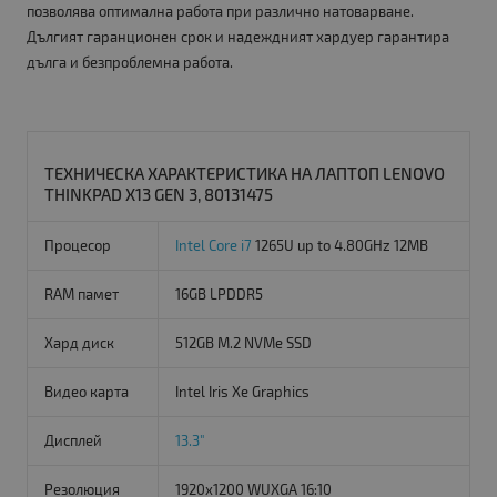
позволява оптимална работа при различно натоварване.
Дългият гаранционен срок и надеждният хардуер гарантира
дълга и безпроблемна работа.
ТЕХНИЧЕСКА ХАРАКТЕРИСТИКА НА ЛАПТОП LENOVO
THINKPAD X13 GEN 3, 80131475
Процесор
Intel Core i7
1265U up to 4.80GHz 12MB
RAM памет
16GB LPDDR5
Хард диск
512GB M.2 NVMe SSD
Видео карта
Intel Iris Xe Graphics
Дисплей
13.3"
Резолюция
1920x1200 WUXGA 16:10