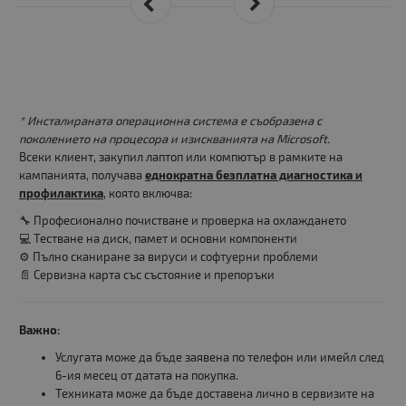
* Инсталираната операционна система е съобразена с
поколението на процесора и изискванията на Microsoft.
Всеки клиент, закупил лаптоп или компютър в рамките на
кампанията, получава
еднократна безплатна диагностика и
профилактика
, която включва:
🔧 Професионално почистване и проверка на охлаждането
💻 Тестване на диск, памет и основни компоненти
⚙️ Пълно сканиране за вируси и софтуерни проблеми
📄 Сервизна карта със състояние и препоръки
Важно:
Услугата може да бъде заявена по телефон или имейл след
6-ия месец от датата на покупка.
Техниката може да бъде доставена лично в сервизите на