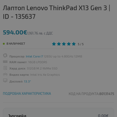
Лаптоп Lenovo ThinkPad X13 Gen 3 |
ID - 135637
594.00€
1,161.76 лв. с ДДС
В НАЛИЧНОСТ
5
/ 5
Процесор
:
Intel Core i7
1265U up to 4.80GHz 12MB
RAM памет
: 16GB LPDDR5
Хард диск
: 512GB M.2 NVMe SSD
Видео карта
: Intel Iris Xe Graphics
Дисплей
:
13.3"
ПОДРОБНА ХАРАКТЕРИСТИКА
КОД НА ПРОДУКТА:
80131475
Ъпгрейд
0.00€