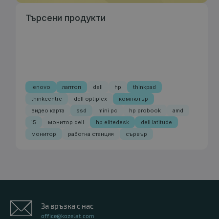
Търсени продукти
lenovo
лаптоп
dell
hp
thinkpad
thinkcentre
dell optiplex
компютър
видео карта
ssd
mini pc
hp probook
amd
i5
монитор dell
hp elitedesk
dell latitude
монитор
работна станция
сървър
За връзка с нас
office@kozelat.com