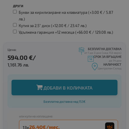
ДРУГИ
Букви за кирилизиране на клавиатура (+3.00 € /
5.87
лв.
)
Кутия за 2.5" диск (+12.00 € /
23.47 лв.
)
Удължена гаранция +12 месеца (+66.00 € /
129.08 лв.
)
БЕЗПЛАТНА ДОСТАВКА
Цена:
от 1 до 3 дни (над 153 евро)
594.00 €/
СРОК ЗА ВРЪЩАНЕ
до 14 дни
1,161.76 лв.
НАЛИЧНОСТ
Централен Склад
ДОБАВИ В КОЛИЧКАТА
Безплатна доставка над 153€
или купи на изплащане:
26.40€/мес.
13x