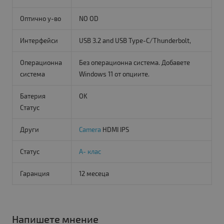
Оптично у-во
NO OD
Интерфейси
USB 3.2 and USB Type-C/Thunderbolt,
Операционна
Без операционна система. Добавете
система
Windows 11 от опциите.
Батерия
OK
Статус
Други
Camera
HDMI IPS
Статус
A- клас
Гаранция
12 месеца
Напишете мнение