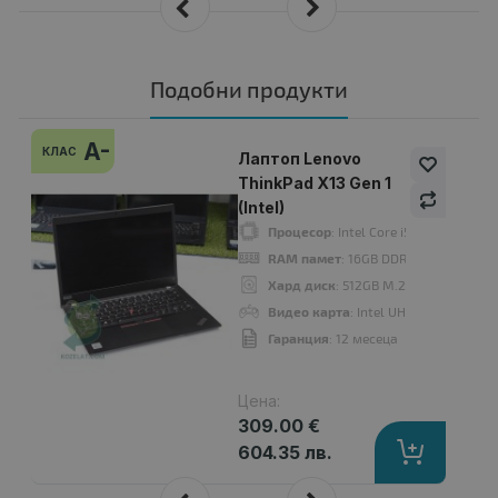
Подобни продукти
A-
КЛАС
Лаптоп Lenovo
ThinkPad X13 Gen 1
(Intel)
Процесор
: Intel Core i5 10310U up 
RAM памет
: 16GB DDR4 Onboard
Хард диск
: 512GB M.2 NVMe SSD
Видео карта
: Intel UHD Graphics
Гаранция
: 12 месеца
Цена:
309.00 €
604.35 лв.