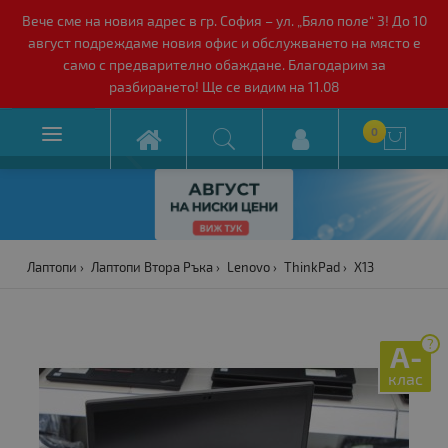
Вече сме на новия адрес в гр. София – ул. „Бяло поле“ 3! До 10
август подреждаме новия офис и обслужването на място е
само с предварително обаждане. Благодарим за
разбирането! Ще се видим на 11.08

0

Лаптопи
Лаптопи Втора Ръка
Lenovo
ThinkPad
X13
?
A-
клас