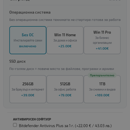
Операционна система
Без операционна система техниката не стартира готова за работа
Win 11 Pro
Без ОС
Win 11 Home
За бизнес
Инсталирайте сами
За дома и офиса
организации
включено
+25.00€
+41.00€
SSD диск
По-голям диск = повече място за файлове, програми и архиви
Препоръчително
256GB
512GB
1TB
За браузър и интернет
За офис работа
За снимки и видеа
+39.00€
+79.00€
+169.00€
АНТИВИРУСЕН СОФТУЕР
Bitdefender Antivirus Plus за 1 г. (+22.00 € /
43.03 лв.
)