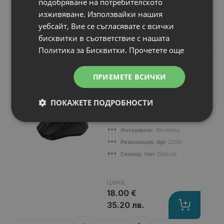
подобряване на потребителското
изживяване. Използвайки нашия
уебсайт, Вие се съгласявате с всички
бисквитки в съответствие с нашата
Свързани продукти
Политика за Бисквитки.
Прочетете още
N
НОВ
Мишка TRUST Nito
ПРИЕМЕТЕ ВСИЧКИ
Silent Wireless
Mouse - Black
ПОКАЖЕТЕ ПОДРОБНОСТИ
Предназначен за
: Kомпютри
Тип на свързване
: Wireless
Интерфейс
: Wireless
Резолюция, dpi
: 2200 dpi
Сензор, тип
: Optical
Цена:
18.00 €
35.20 лв.