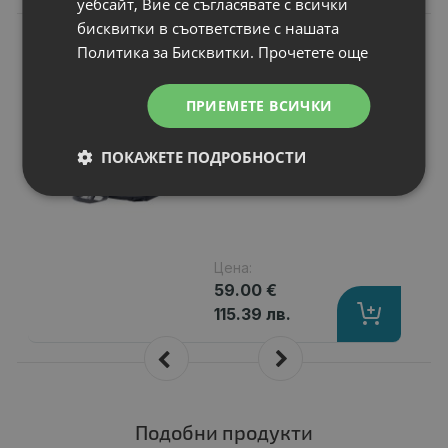
уебсайт, Вие се съгласявате с всички
бисквитки в съответствие с нашата
N
НОВ
Чанта за лаптоп
Политика за Бисквитки.
Прочетете още
HP Travel Plus 15L
14" Laptop Bag
ПРИЕМЕТЕ ВСИЧКИ
За продукти с размери
: 14"
Предназначен за
: Лаптопи
ПОКАЖЕТЕ ПОДРОБНОСТИ
Цвят
: Black
Статус
: Нов
Цена:
59.00 €
115.39 лв.
Подобни продукти