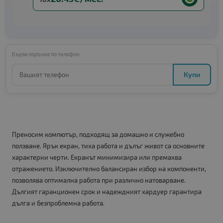
Бърза поръчка по телефон:
Купи
Преносим компютър, подходящ за домашно и служебно
ползване. Ярък екран, тиха работа и дълъг живот са основните
характерни черти. Екранът минимизира или премахва
отражението. Изключително балансиран избор на компоненти,
позволява оптимална работа при различно натоварване.
Дългият гаранционен срок и надеждният хардуер гарантира
дълга и безпроблемна работа.