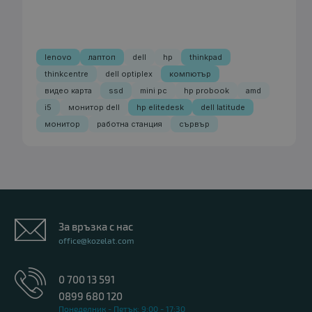
lenovo
лаптоп
dell
hp
thinkpad
thinkcentre
dell optiplex
компютър
видео карта
ssd
mini pc
hp probook
amd
i5
монитор dell
hp elitedesk
dell latitude
монитор
работна станция
сървър
За връзка с нас
office@kozelat.com
0 700 13 591
0899 680 120
Понеделник - Петък: 9:00 - 17:30