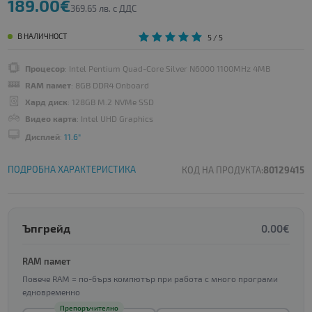
189.00€
369.65 лв. с ДДС
В НАЛИЧНОСТ
5
/ 5
Процесор
: Intel Pentium Quad-Core Silver N6000 1100MHz 4MB
RAM памет
: 8GB DDR4 Onboard
Хард диск
: 128GB M.2 NVMe SSD
Видео карта
: Intel UHD Graphics
Дисплей
:
11.6"
ПОДРОБНА ХАРАКТЕРИСТИКА
КОД НА ПРОДУКТА:
80129415
Ъпгрейд
0.00€
RAM памет
Повече RAM = по-бърз компютър при работа с много програми
едновременно
Препоръчително