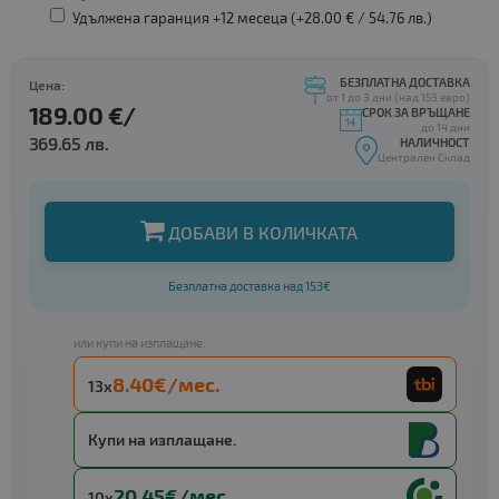
Удължена гаранция +12 месеца (+28.00 € /
54.76 лв.
)
БЕЗПЛАТНА ДОСТАВКА
Цена:
от 1 до 3 дни (над 153 евро)
189.00 €/
СРОК ЗА ВРЪЩАНЕ
до 14 дни
369.65 лв.
НАЛИЧНОСТ
Централен Склад
ДОБАВИ В КОЛИЧКАТА
Безплатна доставка над 153€
или купи на изплащане:
8.40€/мес.
13x
Купи на изплащане.
20.45€/мес.
10x