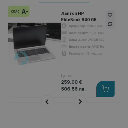
A-
КЛАС
Лаптоп HP
EliteBook 840 G5
Процесор
: Intel Core i7 8550U 180
RAM памет
: 8GB DDR4
Хард диск
: 256GB M.2 NVMe SSD
Видео карта
: AMD Radeon RX 540
Гаранция
: 12 месеца
Цена:
259.00 €
506.56 лв.