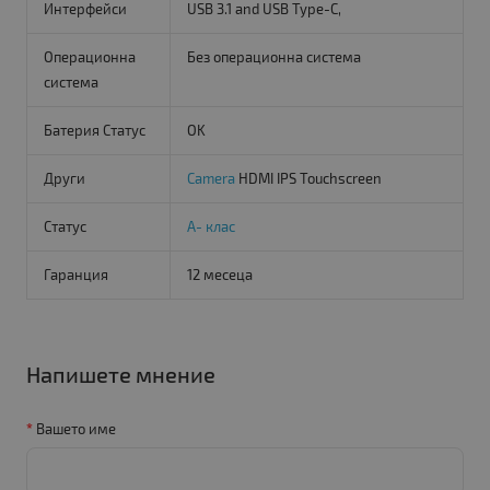
Интерфейси
USB 3.1 and USB Type-C,
Операционна
Без операционна система
система
Батерия Статус
OK
Други
Camera
HDMI IPS Touchscreen
Статус
A- клас
Гаранция
12 месеца
Напишете мнение
Вашето име