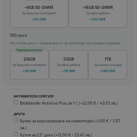
+8GB SO-DIMM
+16GB SO-DIMM
За браузър и интернет
За офис работа
+62.00€
+104.00€
SSD диск
По-голям диск = повече място за файлове, програми и архиви
Препоръчително
256GB
512GB
1TB
За браузър и интернет
За офис работа
За снимки и видеа
+39.00€
+79.00€
+169.00€
АНТИВИРУСЕН СОФТУЕР
Bitdefender Antivirus Plus за 1 г. (+22.00 € /
43.03 лв.
)
ДРУГИ
Букви за кирилизиране на клавиатура (+3.00 € /
5.87
лв.
)
Кутия за 2.5" диск (+12.00 € /
23.47 лв.
)