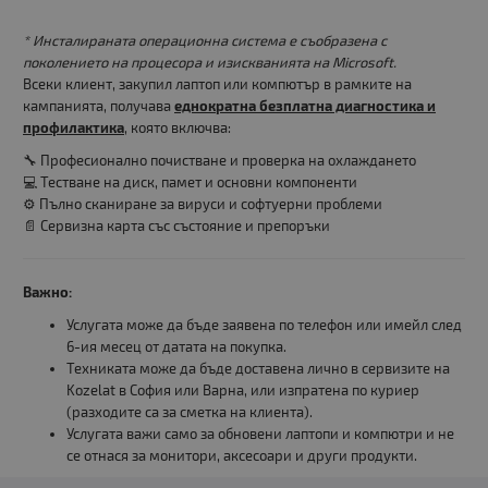
* Инсталираната операционна система е съобразена с
поколението на процесора и изискванията на Microsoft.
Всеки клиент, закупил лаптоп или компютър в рамките на
кампанията, получава
еднократна безплатна диагностика и
профилактика
, която включва:
🔧 Професионално почистване и проверка на охлаждането
💻 Тестване на диск, памет и основни компоненти
⚙️ Пълно сканиране за вируси и софтуерни проблеми
📄 Сервизна карта със състояние и препоръки
Важно:
Услугата може да бъде заявена по телефон или имейл след
6-ия месец от датата на покупка.
Техниката може да бъде доставена лично в сервизите на
Kozelat в София или Варна, или изпратена по куриер
(разходите са за сметка на клиента).
Услугата важи само за обновени лаптопи и компютри и не
се отнася за монитори, аксесоари и други продукти.