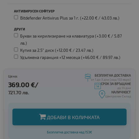
АНТИВИРУСЕН СОФТУЕР
Bitdefender Antivirus Plus за 1 г. (+22.00 € /
43.03 лв.
)
ДРУГИ
Букви за кирилизиране на клавиатура (+3.00 € /
5.87
лв.
)
Кутия за 2.5" диск (+12.00 € /
23.47 лв.
)
Удължена гаранция +12 месеца (+46.00 € /
89.97 лв.
)
БЕЗПЛАТНА ДОСТАВКА
Цена:
от 1 до 3 дни (над 153 евро)
369.00 €/
СРОК ЗА ВРЪЩАНЕ
до 14 дни
721.70 лв.
НАЛИЧНОСТ
Централен Склад
ДОБАВИ В КОЛИЧКАТА
Безплатна доставка над 153€