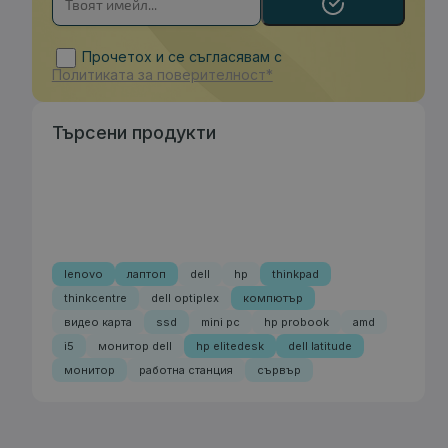
Прочетох и се съгласявам с
Политиката за поверителност*
Търсени продукти
lenovo
лаптоп
dell
hp
thinkpad
thinkcentre
dell optiplex
компютър
видео карта
ssd
mini pc
hp probook
amd
i5
монитор dell
hp elitedesk
dell latitude
монитор
работна станция
сървър