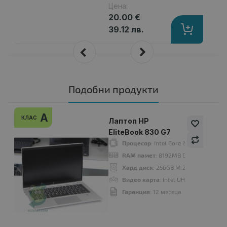
Цена:
20.00 €
39.12 лв.
Подобни продукти
A
КЛАС
Лаптоп HP
EliteBook 830 G7
Процесор
: Intel Core i5, 10210U up 
RAM памет
: 8192MB DDR4
Хард диск
: 256GB M.2 NVMe SSD
Видео карта
: Intel UHD Graphics
Гаранция
: 12 месеца