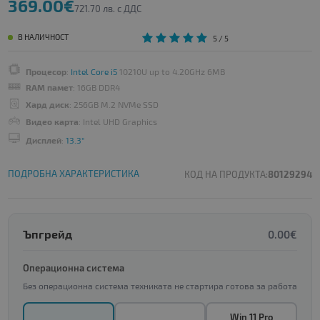
369.00€
721.70 лв. с ДДС
В НАЛИЧНОСТ
5
/ 5
Процесор
:
Intel Core i5
10210U up to 4.20GHz 6MB
RAM памет
: 16GB DDR4
Хард диск
: 256GB M.2 NVMe SSD
Видео карта
: Intel UHD Graphics
Дисплей
:
13.3"
ПОДРОБНА ХАРАКТЕРИСТИКА
КОД НА ПРОДУКТА:
80129294
Ъпгрейд
0.00€
Операционна система
Без операционна система техниката не стартира готова за работа
Win 11 Pro