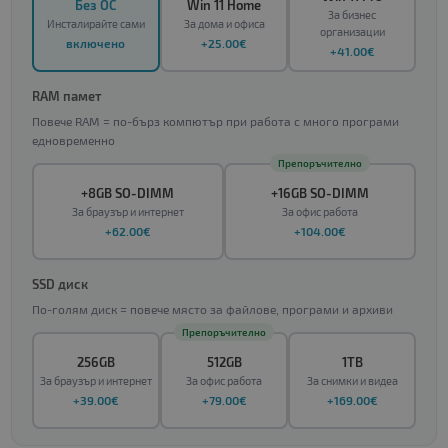
Без ОС
Win 11 Home
За бизнес
Инсталирайте сами
За дома и офиса
организации
включено
+25.00€
+41.00€
RAM памет
Повече RAM = по-бърз компютър при работа с много програми
едновременно
Препоръчително
+8GB SO-DIMM
+16GB SO-DIMM
За браузър и интернет
За офис работа
+62.00€
+104.00€
SSD диск
По-голям диск = повече място за файлове, програми и архиви
Препоръчително
256GB
512GB
1TB
За браузър и интернет
За офис работа
За снимки и видеа
+39.00€
+79.00€
+169.00€