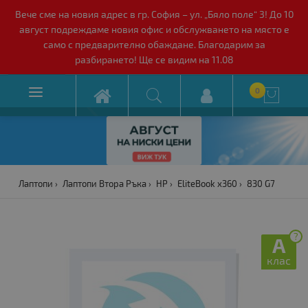
Вече сме на новия адрес в гр. София – ул. „Бяло поле“ 3! До 10
август подреждаме новия офис и обслужването на място е
само с предварително обаждане. Благодарим за
разбирането! Ще се видим на 11.08

0

Лаптопи
Лаптопи Втора Ръка
HP
EliteBook x360
830 G7
?
A
клас