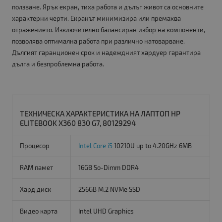
ползване. Ярък екран, тиха работа и дълъг живот са основните
характерни черти. Екранът минимизира или премахва
отражението. Изключително балансиран избор на компоненти,
позволява оптимална работа при различно натоварване.
Дългият гаранционен срок и надеждният хардуер гарантира
дълга и безпроблемна работа.
ТЕХНИЧЕСКА ХАРАКТЕРИСТИКА НА ЛАПТОП HP
ELITEBOOK X360 830 G7, 80129294
Процесор
Intel Core i5
10210U up to 4.20GHz 6MB
RAM памет
16GB So-Dimm DDR4
Хард диск
256GB M.2 NVMe SSD
Видео карта
Intel UHD Graphics