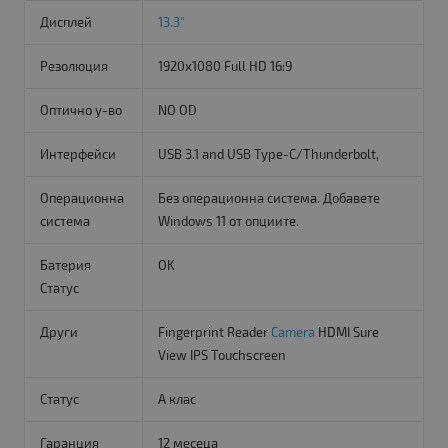
Дисплей
13.3"
Резолюция
1920x1080 Full HD 16:9
Оптично у-во
NO OD
Интерфейси
USB 3.1 and USB Type-C/Thunderbolt,
Операционна
Без операционна система. Добавете
система
Windows 11 от опциите.
Батерия
OK
Статус
Други
Fingerprint Reader
Camera
HDMI Sure
View IPS Touchscreen
Статус
A клас
Гаранция
12 месеца