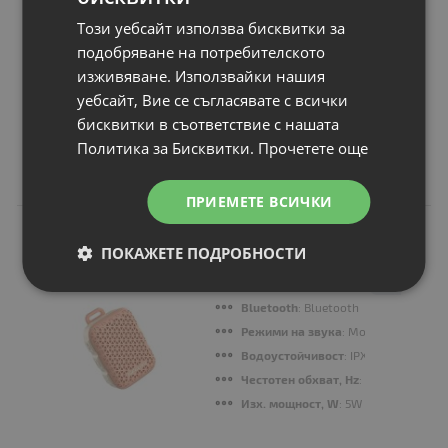
Този уебсайт използва бисквитки за
подобряване на потребителското
Продължи
изживяване. Използвайки нашия
уебсайт, Вие се съгласявате с всички
бисквитки в съответствие с нашата
Политика за Бисквитки.
Прочетете още
Свързани продукти
ПРИЕМЕТЕ ВСИЧКИ
N
НОВ
Тонколони
ПОКАЖЕТЕ ПОДРОБНОСТИ
HiFuture Pocket S
Pink
Bluetooth
: Bluetooth
Режими на звука
: Mono or TWS Mo
Водоустойчивост
: IPX7
Честотен обхват, Hz
: 290Hz-20KHz
Изх. мощност, W
: 5W