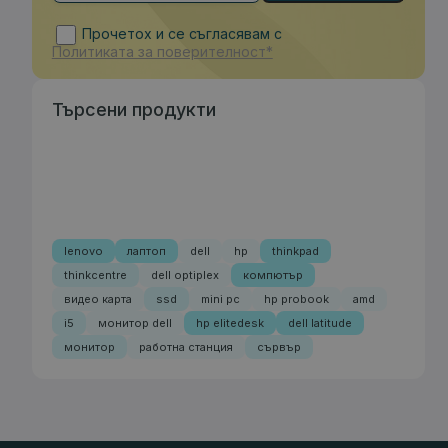
Прочетох и се съгласявам с
Политиката за поверителност*
Търсени продукти
lenovo
лаптоп
dell
hp
thinkpad
thinkcentre
dell optiplex
компютър
видео карта
ssd
mini pc
hp probook
amd
i5
монитор dell
hp elitedesk
dell latitude
монитор
работна станция
сървър