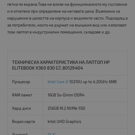
петна по екрана.Това не влияе на функционалното му състояние
и е отчетено при определяне на неговата цена. Възможни са
нарушения в целостта на корпуса и видимите части. Подходящ е
за потребители, които не държат на външния вид или използват
този лаптоп в индустриални помещения, складове и др.
ТЕХНИЧЕСКА ХАРАКТЕРИСТИКА НА ЛАПТОП HP
ELITEBOOK X360 830 G7, 80129404
Процесор
Intel Core i5
10210U up to 4.20GHz 6MB
RAM памет
16GB So-Dimm DDR4
Хард диск
256GB M.2 NVMe SSD
Видео карта
Intel UHD Graphics
Дисплей
13.3"