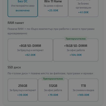
Без ОС
Win 11 Home
За бизнес
Инсталирайте сами
За дома и офиса
организации
включено
+25.00€
+41.00€
RAM памет
Повече RAM = по-бърз компютър при работа с много програми
едновременно
Препоръчително
+8GB SO-DIMM
+16GB SO-DIMM
За браузър и интернет
За офис работа
+62.00€
+104.00€
SSD диск
По-голям диск = повече място за файлове, програми и архиви
Препоръчително
256GB
512GB
1TB
За браузър и интернет
За офис работа
За снимки и видеа
+39.00€
+79.00€
+169.00€