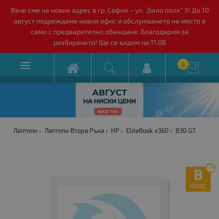
Вече сме на новия адрес в гр. София – ул. „Бяло поле“ 3! До 10
август подреждаме новия офис и обслужването на място е
само с предварително обаждане. Благодарим за
разбирането! Ще се видим на 11.08

0

Лаптопи
Лаптопи Втора Ръка
HP
EliteBook x360
830 G7
?
B
клас