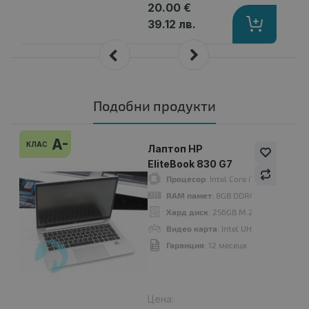
20.00 €
39.12 лв.
Подобни продукти
A-
КЛАС
Лаптоп HP
EliteBook 830 G7
Процесор
: Intel Core i7 10510U up t
RAM памет
: 8GB DDR4
Хард диск
: 256GB M.2 NVMe SSD
Видео карта
: Intel UHD Graphics
Гаранция
: 12 месеца
Цена: