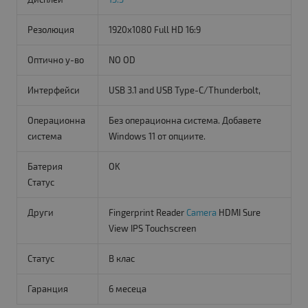
Резолюция
1920x1080 Full HD 16:9
Оптично у-во
NO OD
Интерфейси
USB 3.1 and USB Type-C/Thunderbolt,
Операционна
Без операционна система. Добавете
система
Windows 11 от опциите.
Батерия
OK
Статус
Други
Fingerprint Reader
Camera
HDMI Sure
View IPS Touchscreen
Статус
B клас
Гаранция
6 месеца