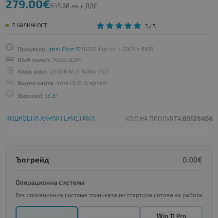
279.00€
545.68 лв. с ДДС
В НАЛИЧНОСТ
5
/ 5
Процесор
:
Intel Core i5
10210U up to 4.20GHz 6MB
RAM памет
: 16GB DDR4
Хард диск
: 256GB M.2 NVMe SSD
Видео карта
: Intel UHD Graphics
Дисплей
:
13.3"
ПОДРОБНА ХАРАКТЕРИСТИКА
КОД НА ПРОДУКТА:
80129404
Ъпгрейд
0.00€
Операционна система
Без операционна система техниката не стартира готова за работа
Win 11 Pro