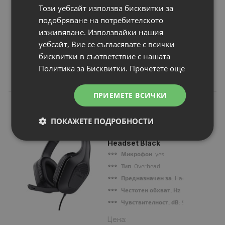
Този уебсайт използва бисквитки за
подобряване на потребителското
Продължи
изживяване. Използвайки нашия
уебсайт, Вие се съгласявате с всички
бисквитки в съответствие с нашата
Политика за Бисквитки.
Прочетете още
Свързани продукти
ПРИЕМЕТЕ ВСИЧКИ
N
НОВ
Геймърски
ПОКАЖЕТЕ ПОДРОБНОСТИ
слушалки TRUST
GXT415 Zirox
Headset Black
Микрофон
: yes
Тип
: Overhead
Предназначен за
: Настолни компю
Честотен обхват, Hz
: 20 Hz - 20 000
Чувствителност, dB
: 90 dB
Цена: