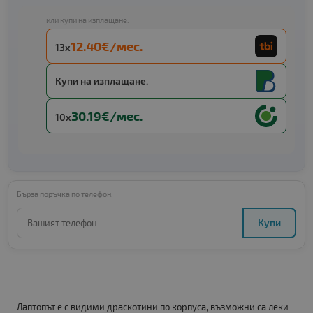
или купи на изплащане:
12.40€/мес.
13x
Купи на изплащане.
30.19€/мес.
10x
Бърза поръчка по телефон:
Купи
Лаптопът е с видими драскотини по корпуса, възможни са леки