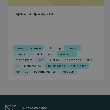
Търсени продукти
lenovo
лаптоп
dell
hp
thinkpad
thinkcentre
dell optiplex
компютър
видео карта
ssd
mini pc
hp probook
amd
i5
монитор dell
hp elitedesk
dell latitude
монитор
работна станция
сървър
За връзка с нас