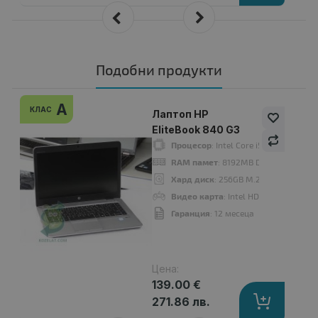
Подобни продукти
A
КЛАС
Лаптоп HP
EliteBook 840 G3
Процесор
: Intel Core i5, 6200U 230
RAM памет
: 8192MB DDR4
Хард диск
: 256GB M.2 SATA SSD
Видео карта
: Intel HD Graphics 520
Гаранция
: 12 месеца
Цена:
139.00 €
271.86 лв.