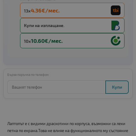
4.36€/мес.
13x
Купи на изплащане.
10.60€/мес.
10x
Бърза поръчка по телефон:
Купи
Лаптопът е с видими драскотини по корпуса, възможни са леки
петна по екрана.Това не влияе на функционалното му състояние