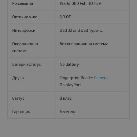
Резолюция
1920x1080 Full HD 16:9
Оптично у-во
NO OD
Интерфейси
USB 3.1 and USB Type-C,
Операционна
Без операционна система
система
Батерия Статус
No Battery
Други
Fingerprint Reader
Camera
DisplayPort
Статус
B клас
Гаранция
6 месеца