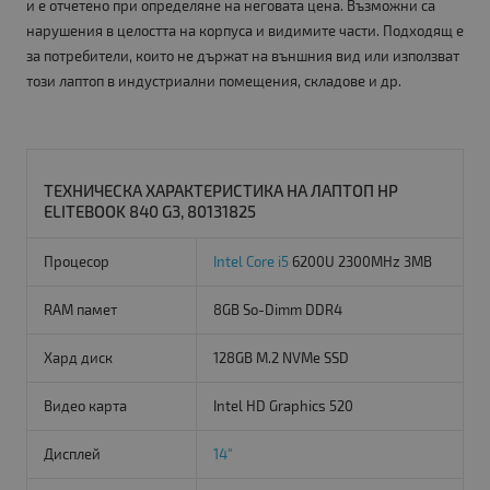
и е отчетено при определяне на неговата цена. Възможни са
нарушения в целостта на корпуса и видимите части. Подходящ е
за потребители, които не държат на външния вид или използват
този лаптоп в индустриални помещения, складове и др.
ТЕХНИЧЕСКА ХАРАКТЕРИСТИКА НА ЛАПТОП HP
ELITEBOOK 840 G3, 80131825
Процесор
Intel Core i5
6200U 2300MHz 3MB
RAM памет
8GB So-Dimm DDR4
Хард диск
128GB M.2 NVMe SSD
Видео карта
Intel HD Graphics 520
Дисплей
14"