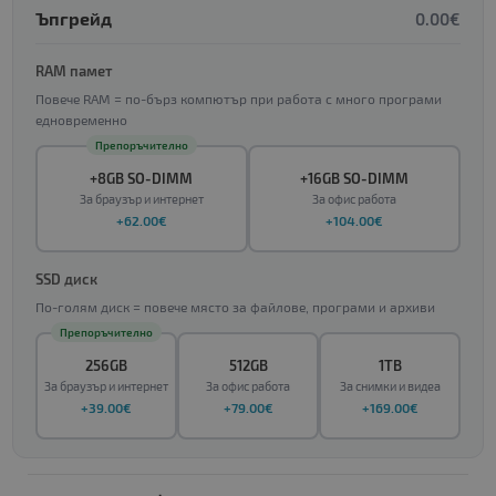
Ъпгрейд
0.00€
RAM памет
Повече RAM = по-бърз компютър при работа с много програми
едновременно
Препоръчително
+8GB SO-DIMM
+16GB SO-DIMM
За браузър и интернет
За офис работа
+62.00€
+104.00€
SSD диск
По-голям диск = повече място за файлове, програми и архиви
Препоръчително
256GB
512GB
1TB
За браузър и интернет
За офис работа
За снимки и видеа
+39.00€
+79.00€
+169.00€