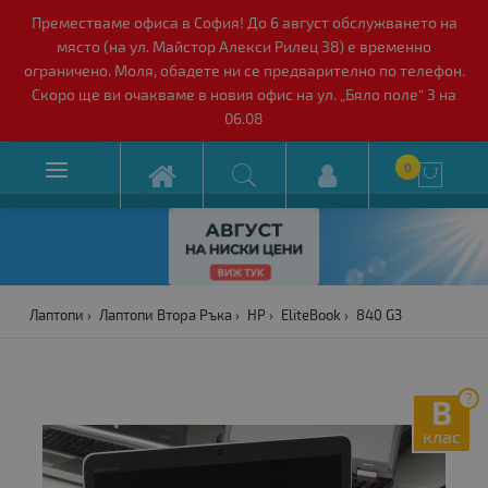
Преместваме офиса в София! До 6 август обслужването на
място (на ул. Майстор Алекси Рилец 38) е временно
ограничено. Моля, обадете ни се предварително по телефон.
Скоро ще ви очакваме в новия офис на ул. „Бяло поле“ 3 на
06.08

0

Лаптопи
Лаптопи Втора Ръка
HP
EliteBook
840 G3
?
B
клас