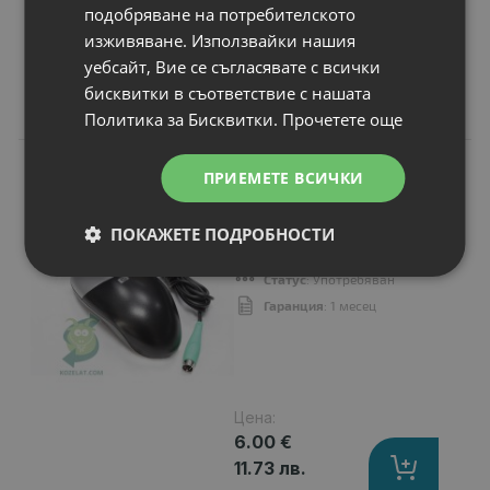
подобряване на потребителското
изживяване. Използвайки нашия
уебсайт, Вие се съгласявате с всички
бисквитки в съответствие с нашата
Свързани продукти
Политика за Бисквитки.
Прочетете още
B
КЛАС
ПРИЕМЕТЕ ВСИЧКИ
Мишка Различни
марки , Mouse
Стандарт
: PS/2
ПОКАЖЕТЕ ПОДРОБНОСТИ
Други
: Mouse
Статус
: Употребяван
Гаранция
: 1 месец
Цена:
6.00 €
11.73 лв.