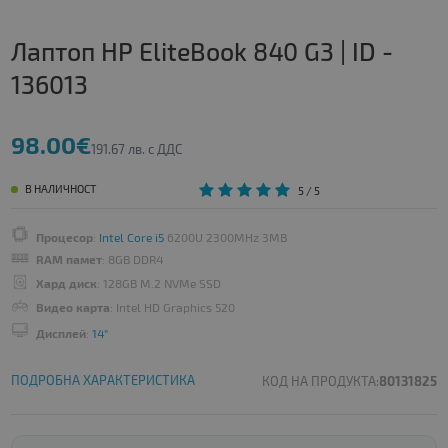
Лаптоп HP EliteBook 840 G3 | ID -
136013
98.00€
191.67 лв. с ДДС
В НАЛИЧНОСТ
5
/ 5
Процесор
:
Intel Core i5
6200U 2300MHz 3MB
RAM памет
: 8GB DDR4
Хард диск
: 128GB M.2 NVMe SSD
Видео карта
: Intel HD Graphics 520
Дисплей
:
14"
ПОДРОБНА ХАРАКТЕРИСТИКА
КОД НА ПРОДУКТА:
80131825