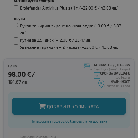
АНТИВИРУСЕН СОФТУЕР
Bitdefender Antivirus Plus за 1 г. (+22.00 € /
43.03 лв.
)
ДРУГИ
Букви за кирилизиране на клавиатура (+3.00 € /
5.87
лв.
)
Кутия за 2.5" диск (+12.00 € /
23.47 лв.
)
Удължена гаранция +12 месеца (+22.00 € /
43.03 лв.
)
БЕЗПЛАТНА ДОСТАВКА
Цена:
от 1 до 3 дни (над 153 евро)
98.00 €/
СРОК ЗА ВРЪЩАНЕ
до 14 дни
191.67 лв.
НАЛИЧНОСТ
Централен Склад
ДОБАВИ В КОЛИЧКАТА
Не ти достигат още 55.00€ за безплатна доставка
или купи на изплащане: