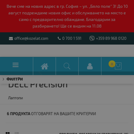
Вече сме на новия адрес в гр. София – ул. „Бяло поле“ 3! До 10
август подреждаме новия офис и обслужването на място е
само с предварително обаждане. Благодарим за
разбирането! Ще се видим на 11.08
office@kozelat.com
0 700 1 591
+359 89 968 0120

0

ФИЛТРИ
DELL Precision
Лаптопи
6 ПРОДУКТА
ОТГОВАРЯТ НА ВАШИТЕ КРИТЕРИИ