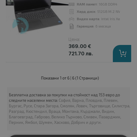
RAM памет
: 16GB DDR4
Хард диск
: 512GB M.2 NVMe SSD
Процесор
: Intel Core i5 10210U up to 4.20GHz 6MB
Видео карта
: Intel Iris Xe Graphics
RAM памет
: 16GB DDR4
Гаранция
: 6 месеца
Хард диск
: 256GB M.2 NVMe SSD
Цена:
Видео карта
: Intel UHD Graphics 620
369.00 €
Дисплей
: 15.6"
721.70 лв.
OS
: Без операционна система. Добавете Windows 11 от опциите.
Гаранция
: 6 месеца
Показани 1 от 6 | 6 (1 Страници)
B
клас
Безплатна доставка за покупки на стойност над 153 евро до
следните населени места:
София, Варна, Пловдив, Плевен,
Бургас, Русе, Стара Загора, Смолян, Ловеч, Търговище, Силистра,
Разград, Кюстендил, Враца, Монтана, Кърджали, Видин,
Благоевград, Габрово, Велико Търново, Сливен, Пазарджик,
Перник, Ямбол, Шумен, Хасково, Добрич и други.