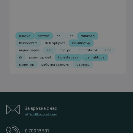
B
клас
lenovo
лаптоп
dell
hp
thinkpad
thinkcentre
dell optiplex
компютър
видео карта
ssd
mini pc
hp probook
amd
i5
монитор dell
hp elitedesk
dell latitude
монитор
работна станция
сървър
Лаптоп Dell Latitude E5520
111.00 €
За връзка с нас
office@kozelat.com
0 700 13 591