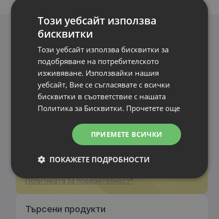
Този уебсайт използва
бисквитки
Този уебсайт използва бисквитки за
Лаптоп Dell Latitude 5520
подобряване на потребителското
Оферти точно за теб!
339.00 €
изживяване. Използвайки нашия
Запиши се за нашия бюлетин и
уебсайт, Вие се съгласявате с всички
научавай първи за най-новите
бисквитки в съответствие с нашата
продукти и промоции.
Политика за Бисквитки.
Прочетете още
Процесор
: Intel Core i5 1135G7 up to 4.20GHz 8MB
ПРИЕМЕТЕ ВСИЧКИ
RAM памет
: 16GB DDR4
Хард диск
: 512GB M.2 NVMe SSD
ПОКАЖЕТЕ ПОДРОБНОСТИ
Видео карта
: Intel Iris Xe Graphics
Прочетох и се съгласявам с
Дисплей
: 15.6"
Политиката за поверителност*
OS
: Без операционна система. Добавете Windows 11 от опциите.
Гаранция
: 6 месеца
Търсени продукти