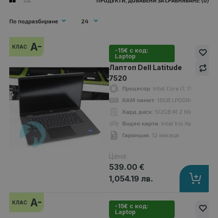
ПРОДУКТИ, ДОБАВЕНИ ЗА СРАВНЯВАНЕ: (0)
A-
КЛАС
-15€ с код:
Laptop
A-
Лаптоп Dell Latitude
клас
7520
Процесор
: Intel Core i7, 1185G7 u
RAM памет
: 16GB LPDDR4X
Хард диск
: 512GB M.2 NVMe SSD
Видео карта
: Intel Iris Xe Graphics
Гаранция
: 12 месеца
Цена:
539.00 €
1,054.19 лв.
Лаптоп Dell Latitude 7520
A-
КЛАС
539.00 €
-15€ с код:
Laptop