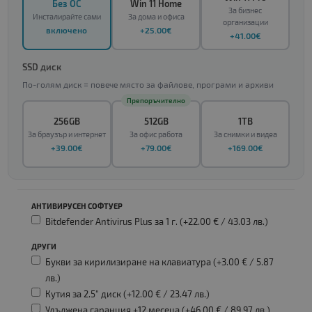
Без ОС
Win 11 Home
За бизнес
Инсталирайте сами
За дома и офиса
организации
включено
+25.00€
+41.00€
SSD диск
По-голям диск = повече място за файлове, програми и архиви
Препоръчително
256GB
512GB
1TB
За браузър и интернет
За офис работа
За снимки и видеа
+39.00€
+79.00€
+169.00€
АНТИВИРУСЕН СОФТУЕР
Bitdefender Antivirus Plus за 1 г. (+22.00 € /
43.03 лв.
)
ДРУГИ
Букви за кирилизиране на клавиатура (+3.00 € /
5.87
лв.
)
Кутия за 2.5" диск (+12.00 € /
23.47 лв.
)
Удължена гаранция +12 месеца (+46.00 € /
89.97 лв.
)