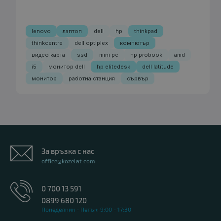
lenovo
лаптоп
dell
hp
thinkpad
thinkcentre
dell optiplex
компютър
видео карта
ssd
mini pc
hp probook
amd
i5
монитор dell
hp elitedesk
dell latitude
монитор
работна станция
сървър
За връзка с нас
office@kozelat.com
0 700 13 591
0899 680 120
Понеделник - Петък: 9:00 - 17:30