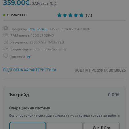
359.00€
702.14 лв. с ДДС
В НАЛИЧНОСТ
5
/ 5
Процесор
:
Intel Core i5
1135G7 up to 4.20GHz 8MB
RAM памет
: 16GB LPDDR4X
Хард диск
: 256GB M.2 NVMe SSD
Видео карта
: Intel Iris Xe Graphics
Дисплей
:
14"
ПОДРОБНА ХАРАКТЕРИСТИКА
КОД НА ПРОДУКТА:
80130625
Ъпгрейд
0.00€
Операционна система
Без операционна система техниката не стартира готова за работа
Win 11 Pro