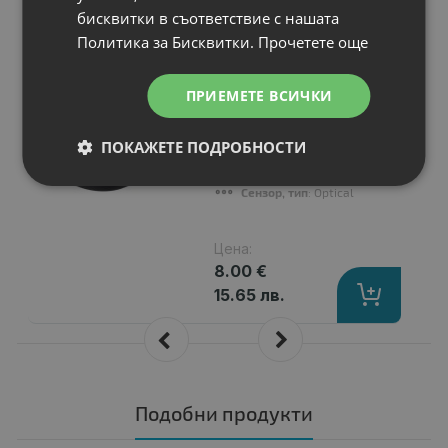
бисквитки в съответствие с нашата
N
НОВ
Мишка TRUST
Политика за Бисквитки.
Прочетете още
Basics Wireless
Mouse
ПРИЕМЕТЕ ВСИЧКИ
Предназначен за
: Kомпютри
Тип на свързване
: Wireless
Интерфейс
: Wireless
ПОКАЖЕТЕ ПОДРОБНОСТИ
Резолюция, dpi
: 800 - 1600 dpi
Сензор, тип
: Optical
Цена:
8.00 €
15.65 лв.
Подобни продукти