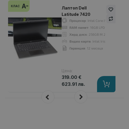
A-
КЛАС
Лаптоп Dell
Latitude 7420
Процесор
: Intel Core i5 1145G7 up t
RAM памет
: 16GB LPDDR4X
Хард диск
: 256GB M.2 NVMe SSD
Видео карта
: Intel Iris Xe Graphics
Гаранция
: 12 месеца
Цена:
319.00 €
623.91 лв.