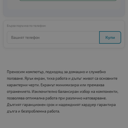
Бърза поръчка по телефон:
Купи
Преносим компютър, подходящ за домашно и служебно
ползване. Ярък екран, тиха работа и дълъг живот са основните
характерни черти. Екранът минимизира или премахва
отражението. Изключително балансиран избор на компоненти,
позволява оптимална работа при различно натоварване.
Дългият гаранционен срок и надеждният хардуер гарантира
дълга и безпроблемна работа.