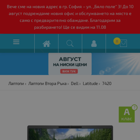
Вече сме на новия адрес в гр. София – ул. „Бяло поле“ 3! До 10
август подреждаме новия офис и обслужването на място е
само с предварително обаждане. Благодарим за
разбирането! Ще се видим на 11.08

0

Лаптопи
Лаптопи Втора Ръка
Dell
Latitude
7420
?
A
клас