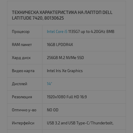
ТЕХНИЧЕСКА ХАРАКТЕРИСТИКА НА ЛАПТОП DELL
LATITUDE 7420, 80130625
Процесор
Intel Core i5
1135G7 up to 4.20GHz 8MB
RAM памет
16GB LPDDR4X
Хард диск
256GB M.2 NVMe SSD
Видео карта
Intel Iris Xe Graphics
Дисплей
14"
Резолюция
1920x1080 Full HD 16:9
Оптично у-во
NO OD
Интерфейси
USB 3.2 and USB Type-C/Thunderbolt,