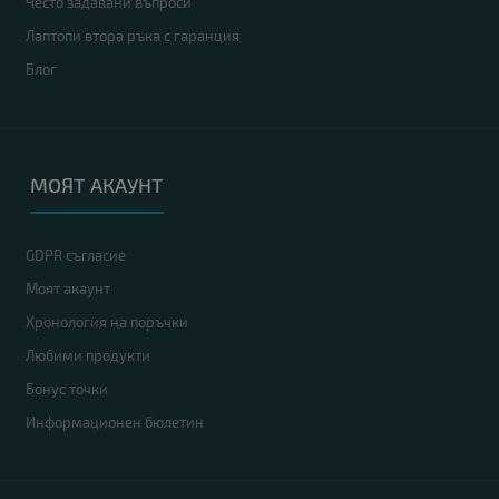
Често задавани въпроси
Лаптопи втора ръка с гаранция
Блог
МОЯТ АКАУНТ
GDPR съгласие
Моят акаунт
Хронология на поръчки
Любими продукти
Бонус точки
Информационен бюлетин