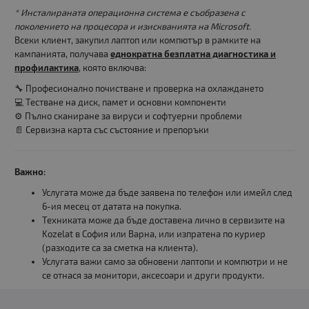
* Инсталираната операционна система е съобразена с
поколението на процесора и изискванията на Microsoft.
Всеки клиент, закупил лаптоп или компютър в рамките на
кампанията, получава
еднократна безплатна диагностика и
профилактика
, която включва:
🔧 Професионално почистване и проверка на охлаждането
💻 Тестване на диск, памет и основни компоненти
⚙️ Пълно сканиране за вируси и софтуерни проблеми
📄 Сервизна карта със състояние и препоръки
Важно:
Услугата може да бъде заявена по телефон или имейл след
6-ия месец от датата на покупка.
Техниката може да бъде доставена лично в сервизите на
Kozelat в София или Варна, или изпратена по куриер
(разходите са за сметка на клиента).
Услугата важи само за обновени лаптопи и компютри и не
се отнася за монитори, аксесоари и други продукти.