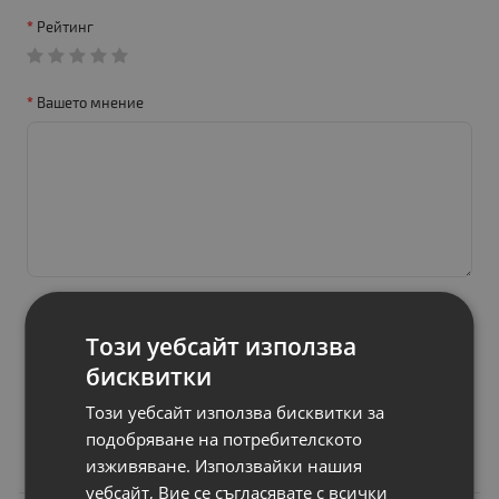
Рейтинг
Вашето мнение
Този уебсайт използва
Продължи
бисквитки
Този уебсайт използва бисквитки за
подобряване на потребителското
Свързани продукти
изживяване. Използвайки нашия
уебсайт, Вие се съгласявате с всички