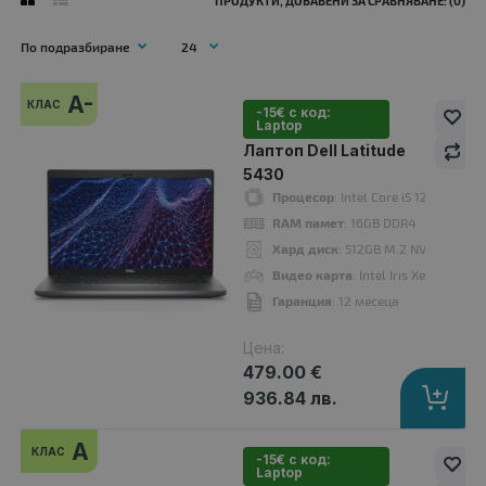
ПРОДУКТИ, ДОБАВЕНИ ЗА СРАВНЯВАНЕ: (0)
A-
КЛАС
-15€ с код:
Laptop
A-
Лаптоп Dell Latitude
клас
5430
Процесор
: Intel Core i5 1245U up 
RAM памет
: 16GB DDR4
Хард диск
: 512GB M.2 NVMe SSD
Видео карта
: Intel Iris Xe Graphics
Гаранция
: 12 месеца
Цена:
479.00 €
936.84 лв.
Лаптоп Dell Latitude 5430
A
КЛАС
479.00 €
-15€ с код:
Laptop