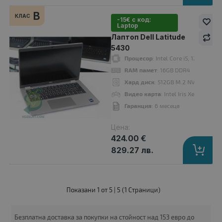
B
КЛАС
-15€ с код:
Laptop
Лаптоп Dell Latitude
A-
5430
клас
Процесор
: Intel Core i5, 1245U up
RAM памет
: 16GB DDR4
Хард диск
: 512GB M.2 NVMe SSD
Видео карта
: Intel Iris Xe Graphics
Гаранция
: 6 месеца
Цена:
424.00 €
829.27 лв.
Лаптоп Dell Latitude 5430
Показани 1 от 5 | 5 (1 Страници)
424.00 €
Безплатна доставка за покупки на стойност над 153 евро до