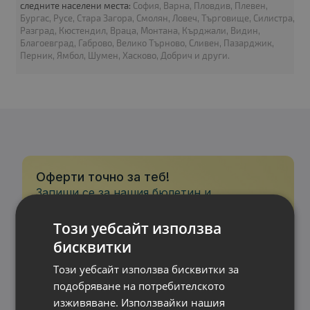
следните населени места:
София, Варна, Пловдив, Плевен,
Бургас, Русе, Стара Загора, Смолян, Ловеч, Търговище, Силистра,
Разград, Кюстендил, Враца, Монтана, Кърджали, Видин,
Процесор
: Intel Core i5 1235U up to 4.40GHz 12MB
Благоевград, Габрово, Велико Търново, Сливен, Пазарджик,
Перник, Ямбол, Шумен, Хасково, Добрич и други.
RAM памет
: 16GB DDR4
Хард диск
: 256GB M.2 NVMe SSD
Видео карта
: Intel Iris Xe Graphics
Дисплей
: 14"
OS
: Без операционна система. Добавете Windows 11 от опциите.
Гаранция
: 12 месеца
Оферти точно за теб!
Запиши се за нашия бюлетин и
B
научавай първи за най-новите
клас
продукти и промоции.
Този уебсайт използва
бисквитки
Този уебсайт използва бисквитки за
подобряване на потребителското
изживяване. Използвайки нашия