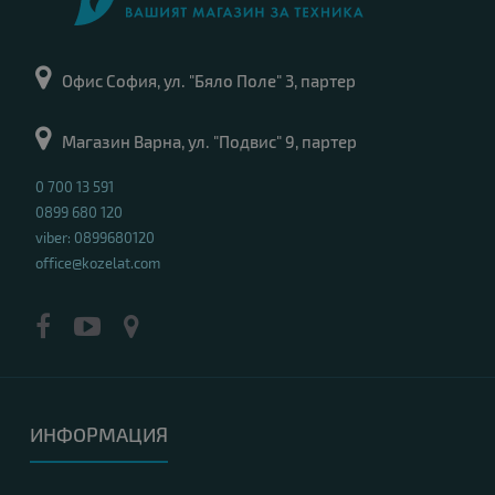
Процесор
: Intel Core i5, 1245U up to 4.40GHz 12MB
RAM памет
: 16GB DDR4
Хард диск
: 512GB M.2 NVMe SSD
Офис София, ул. "Бяло Поле" 3, партер
Видео карта
: Intel Iris Xe Graphics
Дисплей
: 14"
Магазин Варна, ул. "Подвис" 9, партер
OS
: Без операционна система. Добавете Windows 11 от опциите.
Гаранция
: 6 месеца
0 700 13 591
0899 680 120
viber: 0899680120
office@kozelat.com
ИНФОРМАЦИЯ