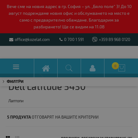
Вече сме на новия адрес в гр. София – ул. „Бяло поле“ 3! До 10
август подреждаме новия офис и обслужването на място е
само с предварително обаждане. Благодарим за
разбирането! Ще се видим на 11.08
office@kozelat.com
0 700 1 591
+359 89 968 0120

0

ФИЛТРИ
Dell Latitude 5430
Лаптопи
5 ПРОДУКТА
ОТГОВАРЯТ НА ВАШИТЕ КРИТЕРИИ