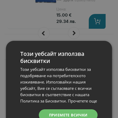
Цена:
15.00 €
29.34 лв.
Подобни продукти
Този уебсайт използва
бисквитки
N
НОВ
Този уебсайт използва бисквитки за
Лазерен принтер
HP Color Laser MFP
подобряване на потребителското
178nw Printer
изживяване. Използвайки нашия
RAM памет
: 128 MB (Maximum Memor
уебсайт, Вие се съгласявате с всички
Безжична карта
: Wi-Fi 802.11 b/g/n
бисквитки в съответствие с нашата
Мрежа
: Fast Ethernet 10/100Base-T
Политика за Бисквитки.
Прочетете още
Двустранен печат
: Manual (driver 
Медия, тип
: Plain, Light, Heavy, Ext
ПРИЕМЕТЕ ВСИЧКИ