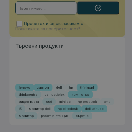
Прочетох и се съгласявам с
Политиката за поверителност*
Търсени продукти
lenovo
лаптоп
dell
hp
thinkpad
thinkcentre
dell optiplex
компютър
видео карта
ssd
mini pc
hp probook
amd
i5
монитор dell
hp elitedesk
dell latitude
монитор
работна станция
сървър