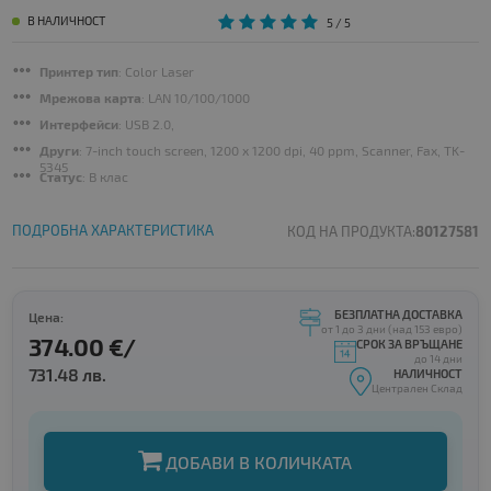
В НАЛИЧНОСТ
5
/ 5
Принтер тип
: Color Laser
Мрежова карта
: LAN 10/100/1000
Интерфейси
: USB 2.0,
Други
: 7-inch touch screen, 1200 x 1200 dpi, 40 ppm, Scanner, Fax, TK-
5345
Статус
: B клас
ПОДРОБНА ХАРАКТЕРИСТИКА
КОД НА ПРОДУКТА:
80127581
БЕЗПЛАТНА ДОСТАВКА
Цена:
от 1 до 3 дни (над 153 евро)
374.00 €/
СРОК ЗА ВРЪЩАНЕ
до 14 дни
731.48 лв.
НАЛИЧНОСТ
Централен Склад
ДОБАВИ В КОЛИЧКАТА