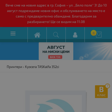
Вече сме на новия адрес в гр. София – ул. „Бяло поле“ 3! До 10
август подреждаме новия офис и обслужването на място е
само с предварително обаждане. Благодарим за
разбирането! Ще се видим на 11.08

0

Принтери
Kyocera TASKalfa 352ci
?
B
клас