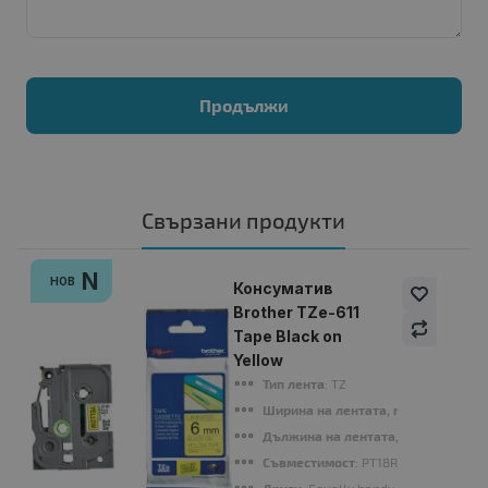
Продължи
Свързани продукти
N
НОВ
Консуматив
Brother TZe-611
Tape Black on
Yellow
Тип лента
: TZ
Ширина на лентата, mm
: 6 mm
Дължина на лентата, m
: 8 m
Съвместимост
: PT18R/1850/2400/2
Други
: Equally handy in the home, of