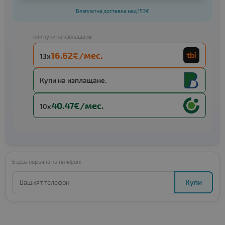
Безплатна доставка над 153€
или купи на изплащане:
16.62€/мес.
13x
Купи на изплащане.
40.47€/мес.
10x
Бърза поръчка по телефон:
Купи