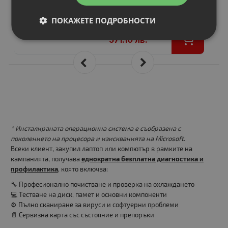
-4%
304.00 €
ПОКАЖЕТЕ ПОДРОБНОСТИ
292.00 €
571.10 лв.
* Инсталираната операционна система е съобразена с
поколението на процесора и изискванията на Microsoft.
Всеки клиент, закупил лаптоп или компютър в рамките на
кампанията, получава
еднократна безплатна диагностика и
профилактика
, която включва:
🔧 Професионално почистване и проверка на охлаждането
💻 Тестване на диск, памет и основни компоненти
⚙️ Пълно сканиране за вируси и софтуерни проблеми
📄 Сервизна карта със състояние и препоръки