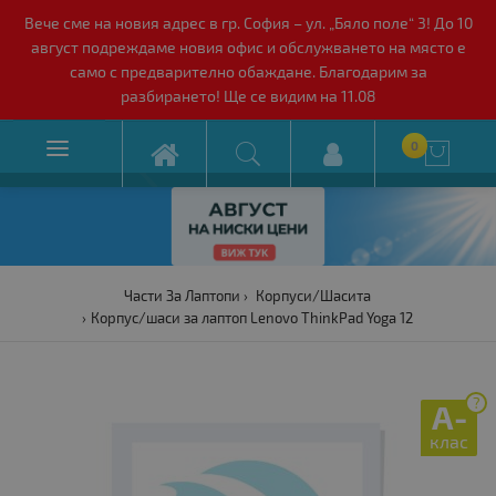
Вече сме на новия адрес в гр. София – ул. „Бяло поле“ 3! До 10
август подреждаме новия офис и обслужването на място е
само с предварително обаждане. Благодарим за
разбирането! Ще се видим на 11.08

0

Части За Лаптопи
Корпуси/Шасита
Корпус/шаси за лаптоп Lenovo ThinkPad Yoga 12
?
A-
клас