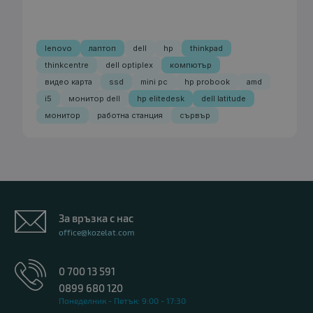
lenovo
лаптоп
dell
hp
thinkpad
thinkcentre
dell optiplex
компютър
видео карта
ssd
mini pc
hp probook
amd
i5
монитор dell
hp elitedesk
dell latitude
монитор
работна станция
сървър
За връзка с нас
office@kozelat.com
0 700 13 591
0899 680 120
Понеделник - Петък: 9:00 - 17:30