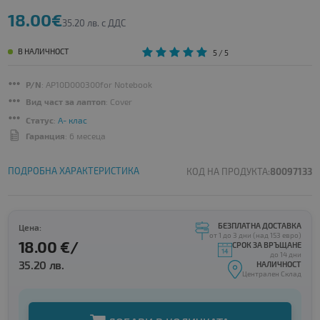
18.00€
35.20 лв. с ДДС
В НАЛИЧНОСТ
5
/ 5
P/N
: AP10D000300for Notebook
Вид част за лаптоп
: Cover
Статус
:
A- клас
Гаранция
: 6 месеца
ПОДРОБНА ХАРАКТЕРИСТИКА
КОД НА ПРОДУКТА:
80097133
БЕЗПЛАТНА ДОСТАВКА
Цена:
от 1 до 3 дни (над 153 евро)
18.00 €/
СРОК ЗА ВРЪЩАНЕ
до 14 дни
35.20 лв.
НАЛИЧНОСТ
Централен Склад