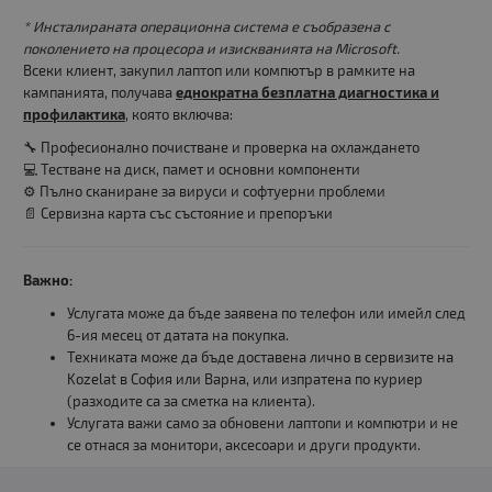
* Инсталираната операционна система е съобразена с
поколението на процесора и изискванията на Microsoft.
Всеки клиент, закупил лаптоп или компютър в рамките на
кампанията, получава
еднократна безплатна диагностика и
профилактика
, която включва:
🔧 Професионално почистване и проверка на охлаждането
💻 Тестване на диск, памет и основни компоненти
⚙️ Пълно сканиране за вируси и софтуерни проблеми
📄 Сервизна карта със състояние и препоръки
Важно:
Услугата може да бъде заявена по телефон или имейл след
6-ия месец от датата на покупка.
Техниката може да бъде доставена лично в сервизите на
Kozelat в София или Варна, или изпратена по куриер
(разходите са за сметка на клиента).
Услугата важи само за обновени лаптопи и компютри и не
се отнася за монитори, аксесоари и други продукти.