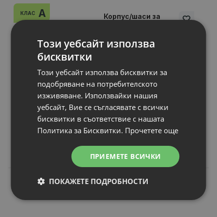
A
КЛАС
Корпус/шаси за
лаптоп DELL
Latitude E4300
Този уебсайт използва
P/N
: 02MVV1for Notebook
бисквитки
Вид част за лаптоп
: Keyboard bezel
Този уебсайт използва бисквитки за
Статус
: А клас
подобряване на потребителското
Гаранция
: 6 месеца
изживяване. Използвайки нашия
уебсайт, Вие се съгласявате с всички
бисквитки в съответствие с нашата
Цена:
Политика за Бисквитки.
Прочетете още
11.00 €
21.51 лв.
ПРИЕМЕТЕ ВСИЧКИ
ПОКАЖЕТЕ ПОДРОБНОСТИ