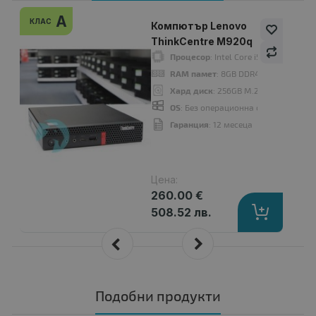
A
КЛАС
Компютър Lenovo
ThinkCentre M920q
Процесор
: Intel Core i5 9500T 220
RAM памет
: 8GB DDR4
Хард диск
: 256GB M.2 NVMe SSD
OS
: Без операционна система. Доба
Гаранция
: 12 месеца
Цена:
260.00 €
508.52 лв.
Подобни продукти