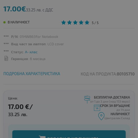
17.00€
33.25 лв. с ДДС
В НАЛИЧНОСТ
5
/ 5
P/N
: 01HW863for Notebook
Вид част за лаптоп
: LCD cover
Статус
:
A- клас
Гаранция
: 6 месеца
ПОДРОБНА ХАРАКТЕРИСТИКА
КОД НА ПРОДУКТА:
80105710
БЕЗПЛАТНА ДОСТАВКА
Цена:
от 1 до 3 дни (над 153 евро)
17.00 €/
СРОК ЗА ВРЪЩАНЕ
до 14 дни
33.25 лв.
НАЛИЧНОСТ
Централен Склад