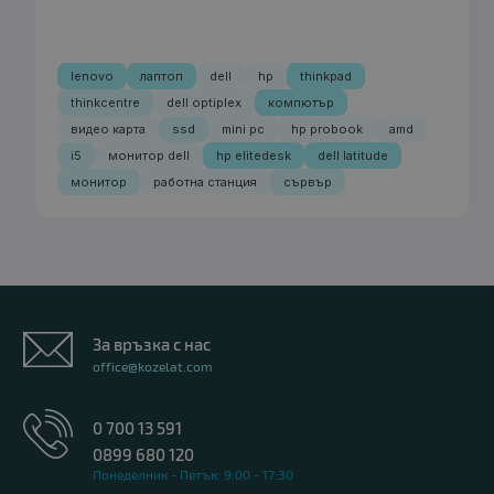
lenovo
лаптоп
dell
hp
thinkpad
thinkcentre
dell optiplex
компютър
видео карта
ssd
mini pc
hp probook
amd
i5
монитор dell
hp elitedesk
dell latitude
монитор
работна станция
сървър
За връзка с нас
office@kozelat.com
0 700 13 591
0899 680 120
Понеделник - Петък: 9:00 - 17:30