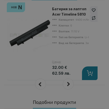
N
НОВ
Батерия за лаптоп
Acer Timeline 5810
Капацитет
: 4400 mAh
Клетки
: 6
Волтаж
: 11.10 V
Тип на батерията
: Li-Ion
Вид на батерията
: Заместител
Цена:
32.00 €
62.59 лв.
Подобни продукти