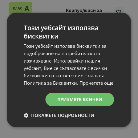
A
КЛАС
Корпус/шаси за
лаптоп Lenovo
ThinkPad T510
Този уебсайт използва
P/N
: 60.4CU43.004for Notebook
бисквитки
Вид част за лаптоп
: Bottom Case
Този уебсайт използва бисквитки за
Статус
: А клас
подобряване на потребителското
Гаранция
: 6 месеца
изживяване. Използвайки нашия
уебсайт, Вие се съгласявате с всички
бисквитки в съответствие с нашата
Цена:
Политика за Бисквитки.
Прочетете още
17.00 €
33.25 лв.
ПРИЕМЕТЕ ВСИЧКИ
ПОКАЖЕТЕ ПОДРОБНОСТИ