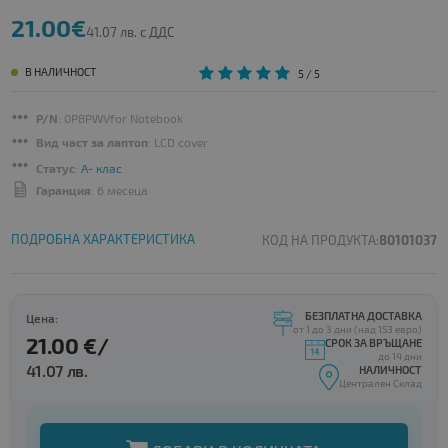
21.00€
41.07 лв. с ДДС
В НАЛИЧНОСТ
5
/ 5
P/N
: 0P8PWVfor Notebook
Вид част за лаптоп
: LCD cover
Статус
:
A- клас
Гаранция
: 6 месеца
ПОДРОБНА ХАРАКТЕРИСТИКА
КОД НА ПРОДУКТА:
80101037
БЕЗПЛАТНА ДОСТАВКА
Цена:
от 1 до 3 дни (над 153 евро)
21.00 €/
СРОК ЗА ВРЪЩАНЕ
до 14 дни
41.07 лв.
НАЛИЧНОСТ
Централен Склад