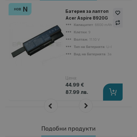
N
НОВ
Батерия за лаптоп
Acer Aspire 8920G
Капацитет
: 6600 mAh
Клетки
: 9
Волтаж
: 11.10 V
Тип на батерията
: Li-Ion
Вид на батерията
: Заместител
Цена:
44.99 €
87.99 лв.
Подобни продукти