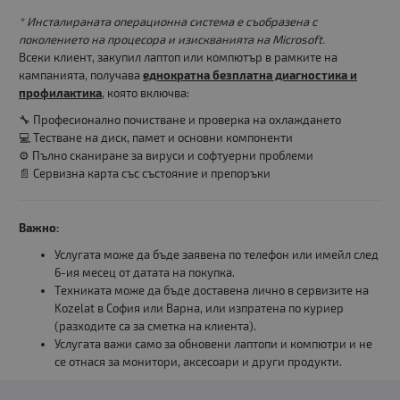
* Инсталираната операционна система е съобразена с
поколението на процесора и изискванията на Microsoft.
Всеки клиент, закупил лаптоп или компютър в рамките на
кампанията, получава
еднократна безплатна диагностика и
профилактика
, която включва:
🔧 Професионално почистване и проверка на охлаждането
💻 Тестване на диск, памет и основни компоненти
⚙️ Пълно сканиране за вируси и софтуерни проблеми
📄 Сервизна карта със състояние и препоръки
Важно:
Услугата може да бъде заявена по телефон или имейл след
6-ия месец от датата на покупка.
Техниката може да бъде доставена лично в сервизите на
Kozelat в София или Варна, или изпратена по куриер
(разходите са за сметка на клиента).
Услугата важи само за обновени лаптопи и компютри и не
се отнася за монитори, аксесоари и други продукти.