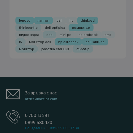
lenovo
лаптоп
dell
hp
thinkpad
thinkcentre
dell optiplex
компютър
видео карта
ssd
mini pc
hp probook
amd
i5
монитор dell
hp elitedesk
dell latitude
монитор
работна станция
сървър
За връзка с нас
office@kozelat.com
0 700 13 591
0899 680 120
Понеделник - Петък: 9:00 - 17:30