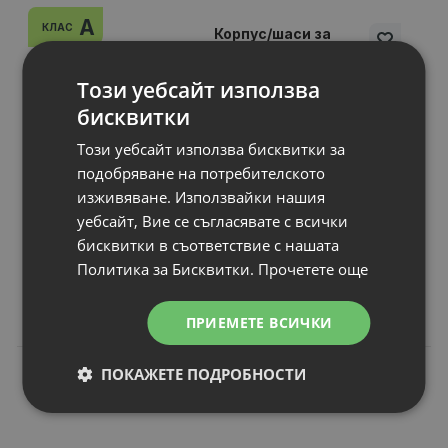
A
КЛАС
Корпус/шаси за
лаптоп DELL
Latitude E5250
Този уебсайт използва
P/N
: 0269RFfor Notebook
бисквитки
Вид част за лаптоп
: LCD cover
Този уебсайт използва бисквитки за
Статус
: А клас
подобряване на потребителското
Гаранция
: 6 месеца
изживяване. Използвайки нашия
уебсайт, Вие се съгласявате с всички
бисквитки в съответствие с нашата
Цена:
Политика за Бисквитки.
Прочетете още
21.00 €
41.07 лв.
ПРИЕМЕТЕ ВСИЧКИ
ПОКАЖЕТЕ ПОДРОБНОСТИ