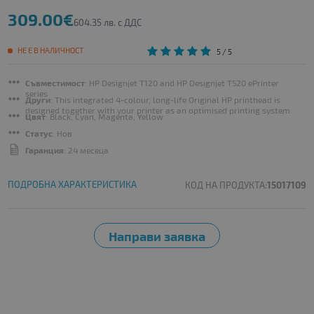
309.00€
604.35 лв. с ДДС
НЕ Е В НАЛИЧНОСТ
5
/ 5
Съвместимост
: HP Designjet T120 and HP Designjet T520 ePrinter
series
Други
: This integrated 4-colour, long-life Original HP printhead is
designed together with your printer as an optimised printing system.
Цвят
: Black, Cyan, Magenta, Yellow
Статус
: Нов
Гаранция
: 24 месеца
ПОДРОБНА ХАРАКТЕРИСТИКА
КОД НА ПРОДУКТА:
15017109