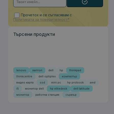
Прочетох и се съгласявам с
Политиката за поверителност*
Търсени продукти
lenovo
лаптоп
dell
hp
thinkpad
thinkcentre
dell optiplex
компютър
видео карта
ssd
mini pc
hp probook
amd
i5
монитор dell
hp elitedesk
dell latitude
монитор
работна станция
сървър