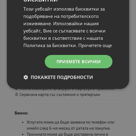
Този уебсайт използва бисквитки за
подобряване на потребителското
изживяване. Използвайки нашия
уебсайт, Вие се съгласявате с всички
* Инсталираната операционна система е съобразена с
бисквитки в съответствие с нашата
поколението на процесора и изискванията на Microsoft.
Политика за Бисквитки.
Прочетете още
Всеки клиент, закупил лаптоп или компютър в рамките
на кампанията, получава
еднократна безплатна
ПРИЕМЕТЕ ВСИЧКИ
диагностика и профилактика
, която включва:
🔧 Професионално почистване и проверка на
охлаждането
ПОКАЖЕТЕ ПОДРОБНОСТИ
💻 Тестване на диск, памет и основни компоненти
⚙️ Пълно сканиране за вируси и софтуерни проблеми
📄 Сервизна карта със състояние и препоръки
Важно:
Услугата може да бъде заявена по телефон или
имейл след 6-ия месец от датата на покупка.
Техниката може да бъде доставена лично в