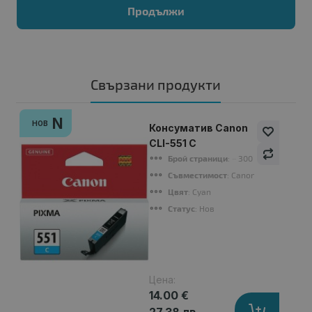
Продължи
Свързани продукти
N
НОВ
Консуматив Canon
CLI-551 C
Брой страници
: ~ 300 pages (A4 Co
Съвместимост
: Canon PIXMA IP 725
Цвят
: Cyan
Статус
: Нов
Цена:
14.00 €