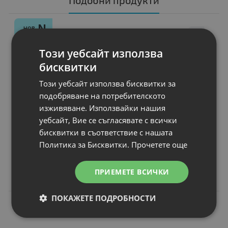
Подобни продукти
N
НОВ
Консуматив Canon
CRG-055 M
Този уебсайт използва
Брой страници
: up to 2 100 pages b
бисквитки
Съвместимост
: LBP66x series, MF74x
Цвят
: Magenta
Този уебсайт използва бисквитки за
Статус
: Нов
подобряване на потребителското
изживяване. Използвайки нашия
уебсайт, Вие се съгласявате с всички
бисквитки в съответствие с нашата
Цена:
Политика за Бисквитки.
Прочетете още
114.00 €
222.96 лв.
ПРИЕМЕТЕ ВСИЧКИ
ПОКАЖЕТЕ ПОДРОБНОСТИ