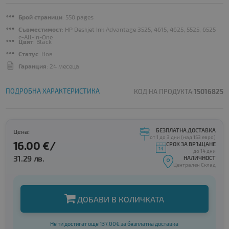
Брой страници
: 550 pages
Съвместимост
: HP Deskjet Ink Advantage 3525, 4615, 4625, 5525, 6525
e-All-in-One
Цвят
: Black
Статус
: Нов
Гаранция
: 24 месеца
ПОДРОБНА ХАРАКТЕРИСТИКА
КОД НА ПРОДУКТА:
15016825
БЕЗПЛАТНА ДОСТАВКА
Цена:
от 1 до 3 дни (над 153 евро)
16.00 €/
СРОК ЗА ВРЪЩАНЕ
до 14 дни
31.29 лв.
НАЛИЧНОСТ
Централен Склад
ДОБАВИ В КОЛИЧКАТА
Не ти достигат още 137.00€ за безплатна доставка