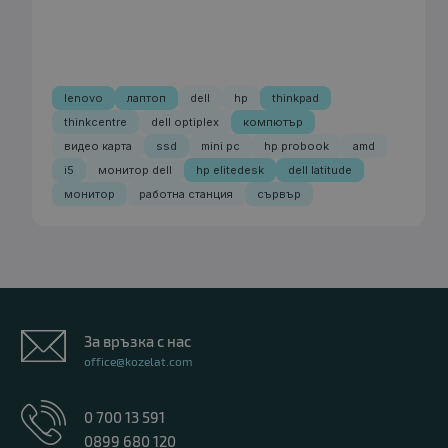
lenovo
лаптоп
dell
hp
thinkpad
thinkcentre
dell optiplex
компютър
видео карта
ssd
mini pc
hp probook
amd
i5
монитор dell
hp elitedesk
dell latitude
монитор
работна станция
сървър
За връзка с нас
office@kozelat.com
0 700 13 591
0899 680 120