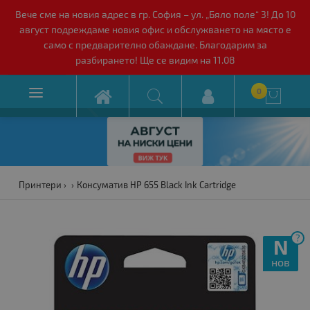
Вече сме на новия адрес в гр. София – ул. „Бяло поле“ 3! До 10
август подреждаме новия офис и обслужването на място е
само с предварително обаждане. Благодарим за
разбирането! Ще се видим на 11.08

0

Принтери
Консуматив HP 655 Black Ink Cartridge
?
N
нов