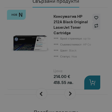
Свързани продукти
N
НОВ
Консуматив HP
212A Black Original
LaserJet Toner
Cartridge
Брой страници
: up to 5 500 pages
Съвместимост
: HP Color LaserJet
Цвят
: Black
Статус
: Нов
Цена:
214.00 €
418.55 лв.