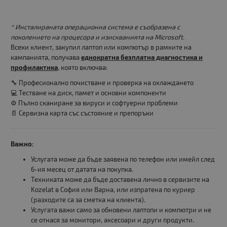
* Инсталираната операционна система е съобразена с
поколението на процесора и изискванията на Microsoft.
Всеки клиент, закупил лаптоп или компютър в рамките на
кампанията, получава
еднократна безплатна диагностика и
профилактика
, която включва:
🔧 Професионално почистване и проверка на охлаждането
💻 Тестване на диск, памет и основни компоненти
⚙️ Пълно сканиране за вируси и софтуерни проблеми
📄 Сервизна карта със състояние и препоръки
Важно:
Услугата може да бъде заявена по телефон или имейл след
6-ия месец от датата на покупка.
Техниката може да бъде доставена лично в сервизите на
Kozelat в София или Варна, или изпратена по куриер
(разходите са за сметка на клиента).
Услугата важи само за обновени лаптопи и компютри и не
се отнася за монитори, аксесоари и други продукти.