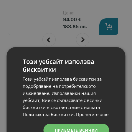
Цена:
94.00 €
183.85 лв.
Този уебсайт използва
Подобни продукти
бисквитки
N
Този уебсайт използва бисквитки за
НОВ
Консуматив HP
подобряване на потребителското
Color LaserJet
изживяване. Използвайки нашия
Toner Collection
Unit
уебсайт, Вие се съгласявате с всички
Брой страници
: Up to 200 000 pages
бисквитки в съответствие с нашата
Съвместимост
: LaserJet MFP E7313
Политика за Бисквитки.
Прочетете още
Статус
: Нов
ПРИЕМЕТЕ ВСИЧКИ