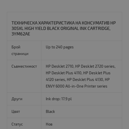
ТЕХНИЧЕСКА ХАРАКТЕРИСТИКА НА КОНСУМАТИВ HP
305XL HIGH YIELD BLACK ORIGINAL INK CARTRIDGE,
3YM62AE
Брой
Up to 240 pages
страници
Съвместимост
HP DeskJet 2710, HP DeskJet 2720 series,
HP DeskJet Plus 4110, HP DeskJet Plus
4120 series, HP DeskJet Plus 4130, HP
ENVY 6000 All-in-One Printer series
Други
Ink drop: 17.9 pl
Цвят
Black
Статус
Нов