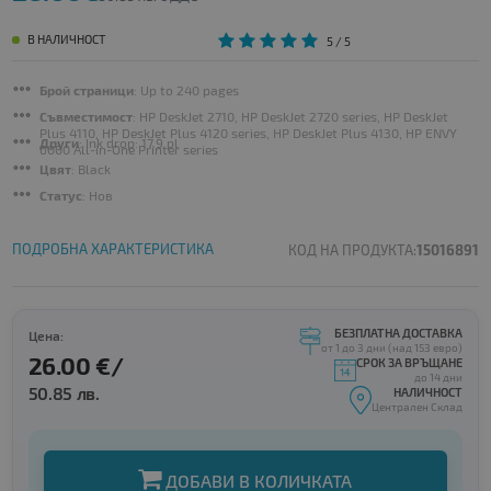
В НАЛИЧНОСТ
5
/ 5
Брой страници
: Up to 240 pages
Съвместимост
: HP DeskJet 2710, HP DeskJet 2720 series, HP DeskJet
Plus 4110, HP DeskJet Plus 4120 series, HP DeskJet Plus 4130, HP ENVY
Други
: Ink drop: 17.9 pl
6000 All-in-One Printer series
Цвят
: Black
Статус
: Нов
ПОДРОБНА ХАРАКТЕРИСТИКА
КОД НА ПРОДУКТА:
15016891
БЕЗПЛАТНА ДОСТАВКА
Цена:
от 1 до 3 дни (над 153 евро)
26.00 €/
СРОК ЗА ВРЪЩАНЕ
до 14 дни
50.85 лв.
НАЛИЧНОСТ
Централен Склад
ДОБАВИ В КОЛИЧКАТА