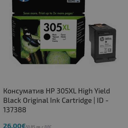
Консуматив HP 305XL High Yield
Black Original Ink Cartridge | ID -
137388
26.00€
50.85 лв. с ДДС