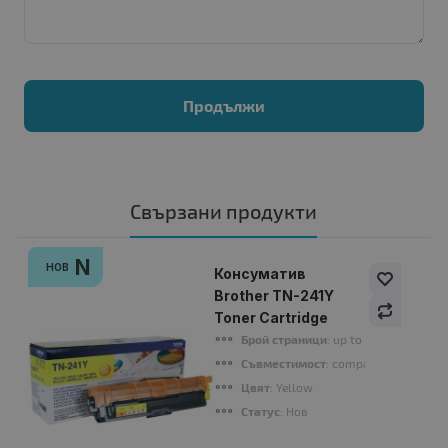
Продължи
Свързани продукти
N
НОВ
Консуматив
Brother TN-241Y
Toner Cartridge
Брой страници
: up to 1400 pages
Съвместимост
: compatible with B
Цвят
: Yellow
Статус
: Нов