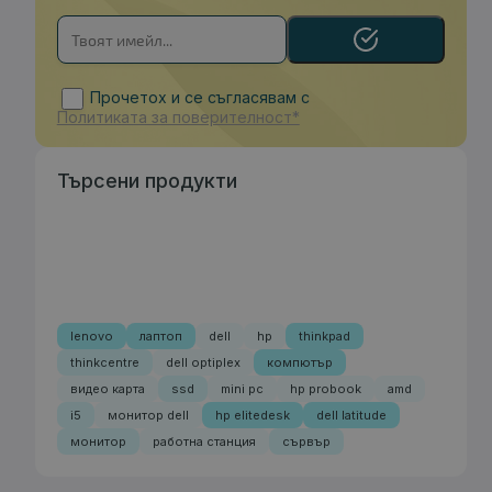
Прочетох и се съгласявам с
Политиката за поверителност*
Търсени продукти
lenovo
лаптоп
dell
hp
thinkpad
thinkcentre
dell optiplex
компютър
видео карта
ssd
mini pc
hp probook
amd
i5
монитор dell
hp elitedesk
dell latitude
монитор
работна станция
сървър