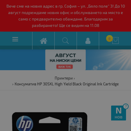
Вече сме на новия адрес в гр. София – ул. „Бяло поле“ 3! До 10
август подреждаме новия офис и обслужването на място е
само с предварително обаждане. Благодарим за
разбирането! Ще се видим на 11.08

0

Принтери
Консуматив HP 305XL High Yield Black Original Ink Cartridge
?
N
нов