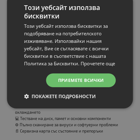
Този уебсайт използва
бисквитки
Цена:
13.00 €
Този уебсайт използва бисквитки за
25.43 лв.
подобряване на потребителското
изживяване. Използвайки нашия
уебсайт, Вие се съгласявате с всички
бисквитки в съответствие с нашата
Политика за Бисквитки.
Прочетете още
* Инсталираната операционна система е съобразена с
поколението на процесора и изискванията на Microsoft.
ПРИЕМЕТЕ ВСИЧКИ
Всеки клиент, закупил лаптоп или компютър в рамките
на кампанията, получава
еднократна безплатна
ПОКАЖЕТЕ ПОДРОБНОСТИ
диагностика и профилактика
, която включва:
🔧 Професионално почистване и проверка на
охлаждането
💻 Тестване на диск, памет и основни компоненти
⚙️ Пълно сканиране за вируси и софтуерни проблеми
📄 Сервизна карта със състояние и препоръки