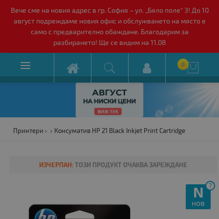
Вече сме на новия адрес в гр. София – ул. „Бяло поле“ 3! До 10
август подреждаме новия офис и обслужването на място е
само с предварително обаждане. Благодарим за
разбирането! Ще се видим на 11.08

0

Принтери
Консуматив HP 21 Black Inkjet Print Cartridge
ИЗЧЕРПАН:
ТОЗИ ПРОДУКТ ОЧАКВА ЗАРЕЖДАНЕ
?
N
нов