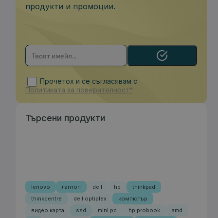
продукти и промоции.
Прочетох и се съгласявам с
Политиката за поверителност*
Търсени продукти
lenovo
лаптоп
dell
hp
thinkpad
thinkcentre
dell optiplex
компютър
видео карта
ssd
mini pc
hp probook
amd