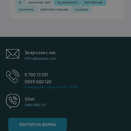
i5
монитор dell
hp elitedesk
dell latitude
монитор
работна станция
сървър
За връзка с нас
office@kozelat.com
0 700 13 591
0899 680 120
Понеделник - Петък: 9:00 - 17:30
Viber
0899 680 120
КОНТАКТНА ФОРМА