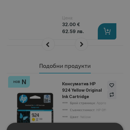
Цена:
32.00 €
62.59 лв.
Подобни продукти
N
НОВ
Консуматив HP
924 Yellow Original
Ink Cartridge
Брой страници
: Approx. 400 pages 
Съвместимост
: HP OfficeJet Pro 8120
Цвят
: Yellow
Статус
: Нов