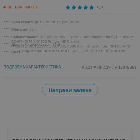
НЕ Е В НАЛИЧНОСТ
5
/ 5
Брой страници
: Up to 190 pages (b&w)
Обем, ml
: 5 ml
Съвместимост
: HP Deskjet 3940/D2360 Color Inkjet Printer; HP Deskjet
D2460/D1530/D1560 Printer; HP Deskjet
Други
: Pigment-based; 17 pl
F4180/F2180/F2290/F380/F335/F390 All-in-One Printer; HP PSC 1410
All-in-One Printer; HP Officejet 4315/4355/ All-in-One; HP 3180 Fax
Цвят
: Black
ПОДРОБНА ХАРАКТЕРИСТИКА
КОД НА ПРОДУКТА:
15016807