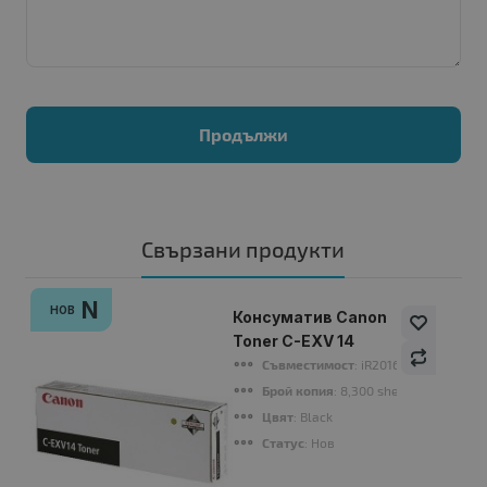
Продължи
Свързани продукти
N
НОВ
Консуматив Canon
Toner C-EXV 14
Съвместимост
: iR2016/2018/2020/
Брой копия
: 8,300 sheets (6%)
Цвят
: Black
Статус
: Нов