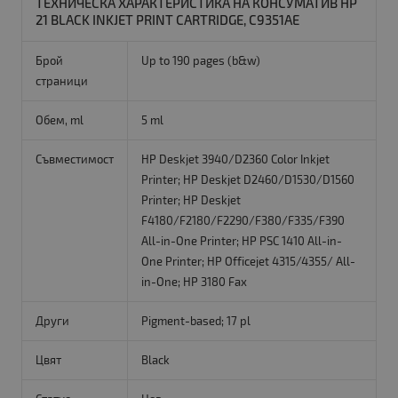
ТЕХНИЧЕСКА ХАРАКТЕРИСТИКА НА КОНСУМАТИВ HP
21 BLACK INKJET PRINT CARTRIDGE, C9351AE
Брой
Up to 190 pages (b&w)
страници
Обем, ml
5 ml
Съвместимост
HP Deskjet 3940/D2360 Color Inkjet
Printer; HP Deskjet D2460/D1530/D1560
Printer; HP Deskjet
F4180/F2180/F2290/F380/F335/F390
All-in-One Printer; HP PSC 1410 All-in-
One Printer; HP Officejet 4315/4355/ All-
in-One; HP 3180 Fax
Други
Pigment-based; 17 pl
Цвят
Black