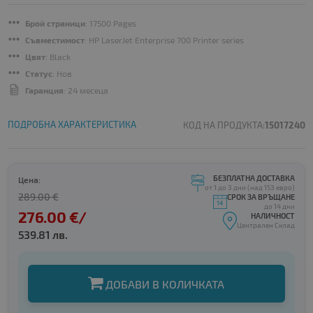
Брой страници
: 17500 Pages
Съвместимост
: HP LaserJet Enterprise 700 Printer series
Цвят
: Black
Статус
: Нов
Гаранция
: 24 месеца
ПОДРОБНА ХАРАКТЕРИСТИКА
КОД НА ПРОДУКТА:
15017240
БЕЗПЛАТНА ДОСТАВКА
Цена:
от 1 до 3 дни (над 153 евро)
289.00 €
СРОК ЗА ВРЪЩАНЕ
до 14 дни
276.00 €/
НАЛИЧНОСТ
Централен Склад
539.81 лв.
ДОБАВИ В КОЛИЧКАТА