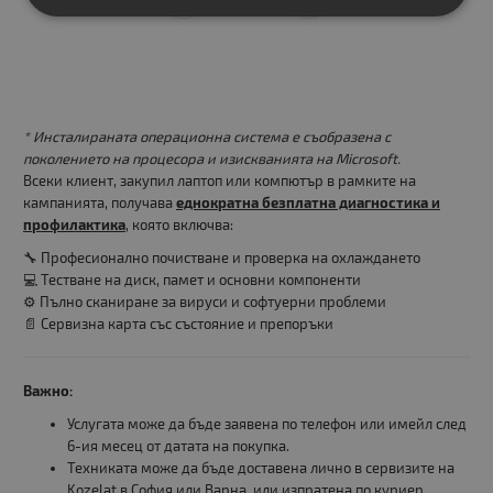
* Инсталираната операционна система е съобразена с
поколението на процесора и изискванията на Microsoft.
Всеки клиент, закупил лаптоп или компютър в рамките на
кампанията, получава
еднократна безплатна диагностика и
профилактика
, която включва:
🔧 Професионално почистване и проверка на охлаждането
💻 Тестване на диск, памет и основни компоненти
⚙️ Пълно сканиране за вируси и софтуерни проблеми
📄 Сервизна карта със състояние и препоръки
Важно:
Услугата може да бъде заявена по телефон или имейл след
6-ия месец от датата на покупка.
Техниката може да бъде доставена лично в сервизите на
Kozelat в София или Варна, или изпратена по куриер