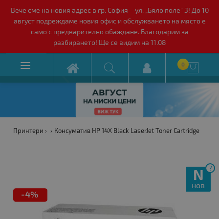
Вече сме на новия адрес в гр. София – ул. „Бяло поле“ 3! До 10
август подреждаме новия офис и обслужването на място е
само с предварително обаждане. Благодарим за
разбирането! Ще се видим на 11.08

0

Принтери
Консуматив HP 14X Black LaserJet Toner Cartridge
?
N
нов
-4%