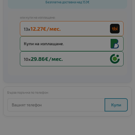
Безплатна доставка над 153€
или купи на изплащане:
12.27€/мес.
13x
Купи на изплащане.
29.86€/мес.
10x
Бърза поръчка по телефон:
Купи