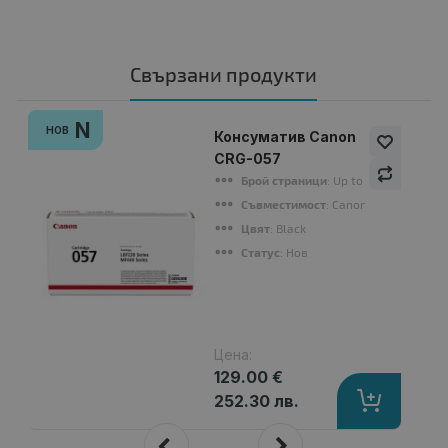
Свързани продукти
N
НОВ
Консуматив Canon
CRG-057
Брой страници
: Up to 3 100 pages (
Съвместимост
: Canon i-SENSYS LBP
Цвят
: Black
Статус
: Нов
Цена:
129.00 €
252.30 лв.