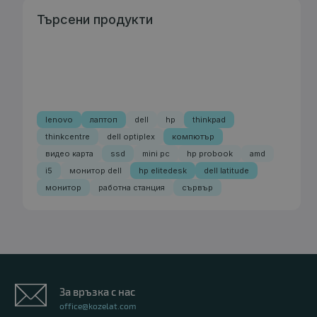
Търсени продукти
lenovo
лаптоп
dell
hp
thinkpad
thinkcentre
dell optiplex
компютър
видео карта
ssd
mini pc
hp probook
amd
i5
монитор dell
hp elitedesk
dell latitude
монитор
работна станция
сървър
За връзка с нас
office@kozelat.com