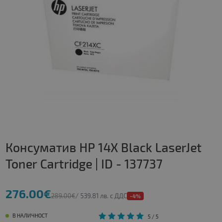
Консуматив HP 14X Black LaserJet
Toner Cartridge | ID - 137737
276.00€
289.00€
/ 539.81 лв. с ДДС
-4%
В НАЛИЧНОСТ
5
/ 5