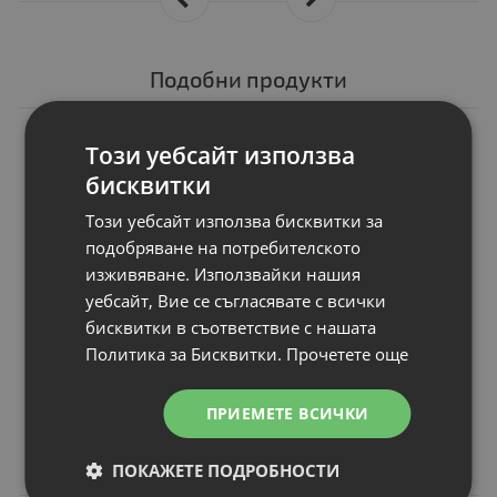
Подобни продукти
N
НОВ
Консуматив HP
Този уебсайт използва
203A Original
бисквитки
Yellow LaserJet
Този уебсайт използва бисквитки за
Toner Cartridge
подобряване на потребителското
Брой страници
: up to 1300 pages
изживяване. Използвайки нашия
Съвместимост
: HP Color LaserJet 
уебсайт, Вие се съгласявате с всички
Цвят
: Yellow
бисквитки в съответствие с нашата
Статус
: Нов
Политика за Бисквитки.
Прочетете още
Цена:
ПРИЕМЕТЕ ВСИЧКИ
96.00 €
187.76 лв.
ПОКАЖЕТЕ ПОДРОБНОСТИ