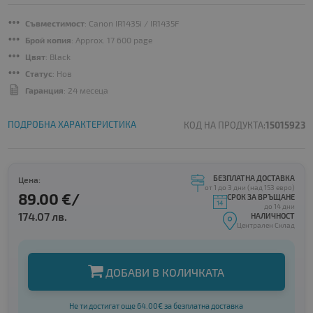
Съвместимост
: Canon IR1435i / IR1435F
Брой копия
: Approx. 17 600 page
Цвят
: Black
Статус
: Нов
Гаранция
: 24 месеца
ПОДРОБНА ХАРАКТЕРИСТИКА
КОД НА ПРОДУКТА:
15015923
БЕЗПЛАТНА ДОСТАВКА
Цена:
от 1 до 3 дни (над 153 евро)
89.00 €/
СРОК ЗА ВРЪЩАНЕ
до 14 дни
174.07 лв.
НАЛИЧНОСТ
Централен Склад
ДОБАВИ В КОЛИЧКАТА
Не ти достигат още 64.00€ за безплатна доставка