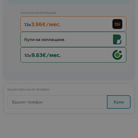
или купи на изплащане:
3.96€/мес.
13x
Купи на изплащане.
9.63€/мес.
10x
Бърза поръчка по телефон:
Купи