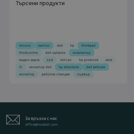
Търсени продукти
lenovo
лаптоп
dell
hp
thinkpad
thinkcentre
dell optiplex
компютър
видео карта
ssd
mini pc
hp probook
amd
i5
монитор dell
hp elitedesk
dell latitude
монитор
работна станция
сървър
За връзка с нас
office@kozelat.com