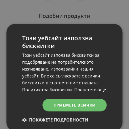
Подобни продукти
N
НОВ
Консуматив Canon
Този уебсайт използва
GI-45 M
бисквитки
Брой страници
: Up to 3 000 pages 
Обем, ml
: 40 ml
Този уебсайт използва бисквитки за
Съвместимост
: Canon MAXIFY GX10
подобряване на потребителското
Цвят
: Magenta
изживяване. Използвайки нашия
Статус
: Нов
уебсайт, Вие се съгласявате с всички
бисквитки в съответствие с нашата
Политика за Бисквитки.
Прочетете още
Цена:
12.00 €
ПРИЕМЕТЕ ВСИЧКИ
23.47 лв.
ПОКАЖЕТЕ ПОДРОБНОСТИ