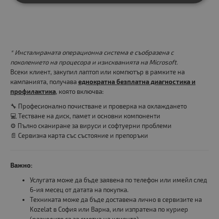
* Инсталираната операционна система е съобразена с
поколението на процесора и изискванията на Microsoft.
Всеки клиент, закупил лаптоп или компютър в рамките на
кампанията, получава
еднократна безплатна диагностика и
профилактика
, която включва:
🔧 Професионално почистване и проверка на охлаждането
💻 Тестване на диск, памет и основни компоненти
⚙️ Пълно сканиране за вируси и софтуерни проблеми
📄 Сервизна карта със състояние и препоръки
Важно:
Услугата може да бъде заявена по телефон или имейл след
6-ия месец от датата на покупка.
Техниката може да бъде доставена лично в сервизите на
Kozelat в София или Варна, или изпратена по куриер