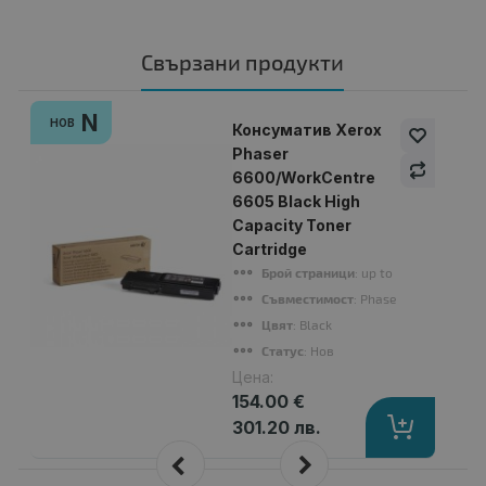
Свързани продукти
N
НОВ
Консуматив Xerox
Phaser
6600/WorkCentre
6605 Black High
Capacity Toner
Cartridge
Брой страници
: up to 8000 pages
Съвместимост
: Phaser 6600/WorkCe
Цвят
: Black
Статус
: Нов
Цена:
154.00 €
301.20 лв.