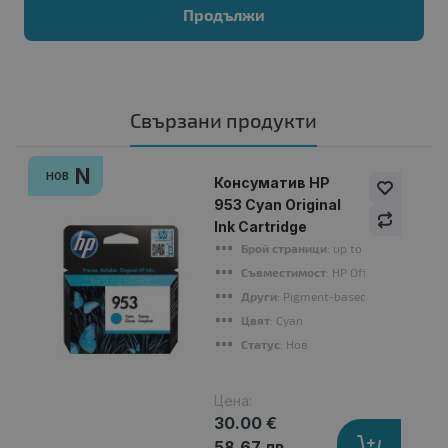
Продължи
Свързани продукти
N
НОВ
Консуматив HP
953 Cyan Original
Ink Cartridge
Брой страници
: up to 630 pages
Съвместимост
: HP Officejet Pro 8
Други
: Pigment-based
Цвят
: Cyan
Статус
: Нов
Цена:
30.00 €
58.67 лв.