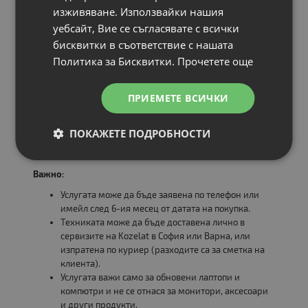
* Инсталираната операционна система е съобразена с
изживяване. Използвайки нашия
поколението на процесора и изискванията на Microsoft.
уебсайт, Вие се съгласявате с всички
Всеки клиент, закупил лаптоп или компютър в рамките
на кампанията, получава
еднократна безплатна
бисквитки в съответствие с нашата
диагностика и профилактика
, която включва:
Политика за Бисквитки.
Прочетете още
🔧 Професионално почистване и проверка на
охлаждането
ПРИЕМЕТЕ ВСИЧКИ
💻 Тестване на диск, памет и основни компоненти
⚙️ Пълно сканиране за вируси и софтуерни проблеми
ПОКАЖЕТЕ ПОДРОБНОСТИ
📄 Сервизна карта със състояние и препоръки
Важно:
Услугата може да бъде заявена по телефон или
имейл след 6-ия месец от датата на покупка.
Техниката може да бъде доставена лично в
сервизите на Kozelat в София или Варна, или
изпратена по куриер (разходите са за сметка на
клиента).
Услугата важи само за обновени лаптопи и
компютри и не се отнася за монитори, аксесоари
и други продукти.