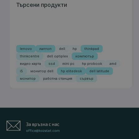
Търсени продукти
lenovo
лаптоп
dell
hp
thinkpad
thinkcentre
dell optiplex
компютър
видео карта
ssd
mini pc
hp probook
amd
i5
монитор dell
hp elitedesk
dell latitude
монитор
работна станция
сървър
За връзка с нас
office@kozelat.com