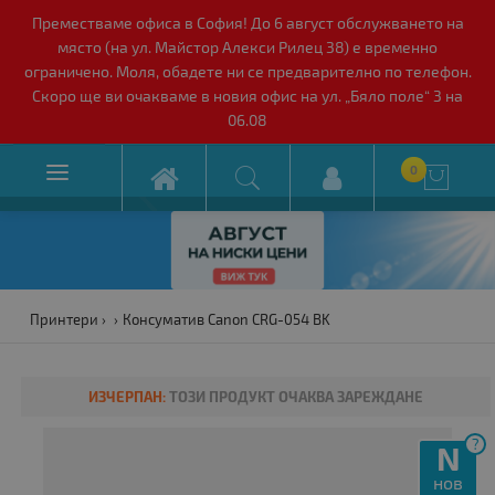
Преместваме офиса в София! До 6 август обслужването на
място (на ул. Майстор Алекси Рилец 38) е временно
ограничено. Моля, обадете ни се предварително по телефон.
Скоро ще ви очакваме в новия офис на ул. „Бяло поле“ 3 на
06.08

0

Принтери
Консуматив Canon CRG-054 BK
ИЗЧЕРПАН:
ТОЗИ ПРОДУКТ ОЧАКВА ЗАРЕЖДАНЕ
?
N
нов