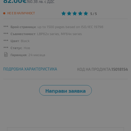
82.00€
160.38 лв. с ДДС
НЕ Е В НАЛИЧНОСТ
5
/ 5
Брой страници
: up to 1500 pages based on ISO/IEC 19798
Съвместимост
: LBP62x series, MF64x series
Цвят
: Black
Статус
: Нов
Гаранция
: 24 месеца
ПОДРОБНА ХАРАКТЕРИСТИКА
КОД НА ПРОДУКТА:
15018154