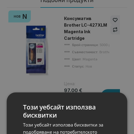
N
НОВ
Консуматив
Brother LC-427XLM
Magenta Ink
Cartridge
Брой страници
: 5000 pages
Съвместимост
: Brother MFC-J5955
Цвят
: Magenta
Статус
: Нов
Цена:
97.00 €
189.72 лв.
Този уебсайт използва
бисквитки
Този уебсайт използва бисквитки за
подобряване на потребителското