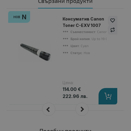
Свързани продукти
N
НОВ
Консуматив Canon
Toner C-EXV 1007
Съвместимост
: Canon imageFORCE 
Брой копия
: Up to 19 000 pages (A4
Цвят
: Cyan
Статус
: Нов
Цена:
114.00 €
222.96 лв.
Подобни продукти