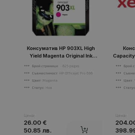
Консуматив HP 903XL High
Конс
Yield Magenta Original Ink
Capacity
Cartridge
Брой страници
: ~ 825 pages
Брой 
Съвместимост
: HP Officejet Pro 6960/6970
Съвме
Цвят
: Magenta
Цвят
:
Статус
: Нов
Стату
Цена:
Цена:
26.00 €
204.0
50.85 лв.
398.99