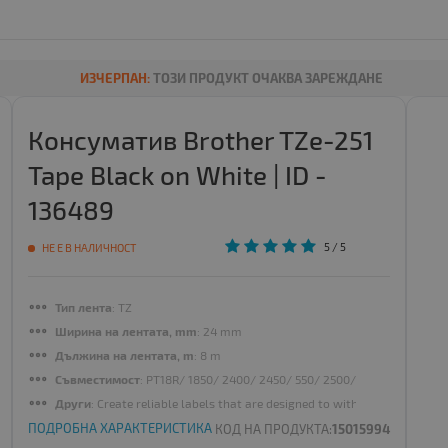
ИЗЧЕРПАН:
ТОЗИ ПРОДУКТ ОЧАКВА ЗАРЕЖДАНЕ
Консуматив Brother TZe-251
Tape Black on White | ID -
136489
5
/ 5
НЕ Е В НАЛИЧНОСТ
Тип лента
: TZ
Ширина на лентата, mm
: 24 mm
Дължина на лентата, m
: 8 m
Съвместимост
: PT18R/ 1850/ 2400/ 2450/ 550/ 2500/ 1830/ 2430/ 76
Други
: Create reliable labels that are designed to withstand extreme
ПОДРОБНА ХАРАКТЕРИСТИКА
КОД НА ПРОДУКТА:
15015994