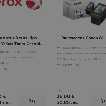
уматив Xerox High
Консуматив Canon CL-
 Yellow Toner Cartridge
Брой страници
: 180 pages / 67 
C415/C410 (7k)
страници
: Up to 7 000 pages
Съвместимост
: Canon PIXMA M
стимост
: Xerox VersaLink C415, Xerox C410 Color Printer
Цвят
: Cyan, Magenta, Yellow
 Yellow
Статус
: Нов
с
: Нов
Цена:
0 €
26.00 €
 лв.
50.85 лв.