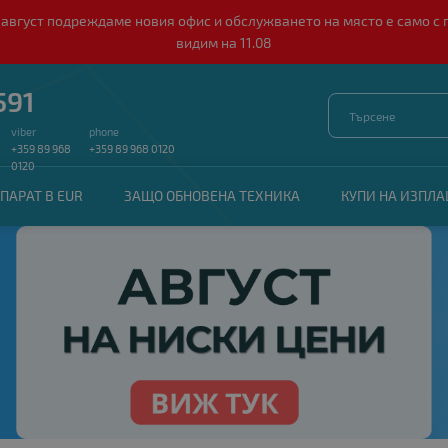
о 10 август подреждаме новия офис и обслужването на място е само
видим на 11.08
591
viber
phone
+359 89 968
+359 89 968 0120
0120
ПАРАТ В EUR
ЗАЩО ОБНОВЕНА ТЕХНИКА
КУПИ НА ИЗПЛ