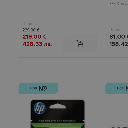
Стату
Цена:
Цена:
229.00 €
219.00 €
81.00 
428.33 лв.
158.42
N
НОВ
НОВ