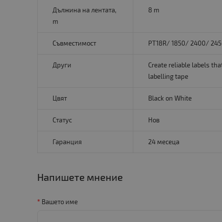
Дължина на лентата,
8 m
m
Съвместимост
PT18R/ 1850/ 2400/ 245
Други
Create reliable labels t
labelling tape
Цвят
Black on White
Статус
Нов
Гаранция
24 месеца
Напишете мнение
Вашето име