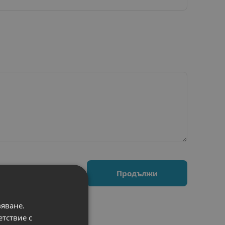
Продължи
вяване.
етствие с