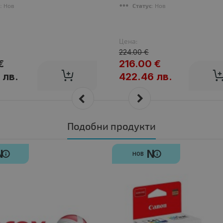
с
: Нов
Статус
: Нов
Цена:
224.00 €
€
216.00 €
 лв.
422.46 лв.
Подобни продукти
N
N
НОВ