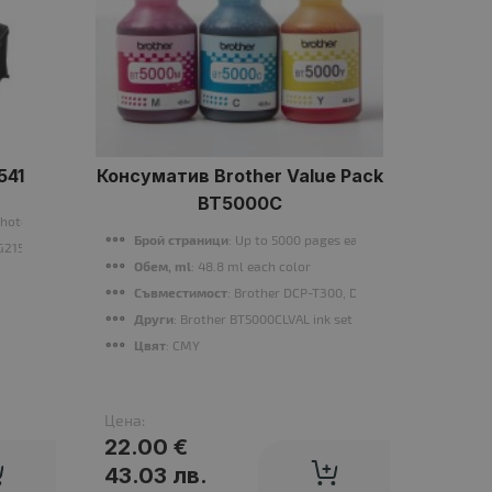
541
Консуматив Brother Value Pack
Конс
BT5000C
Magent
photos
Брой страници
: Up to 5000 pages each color
Бро
G2150, MG3150
Обем, ml
: 48.8 ml each color
Съв
Съвместимост
: Brother DCP-T300, DCP-T710W, DCP-T70
Цвя
Други
: Brother BT5000CLVAL ink set (cyan, yellow and magen
Ста
Цвят
: CMY
Цена:
Цена:
22.00 €
20.0
43.03 лв.
39.12