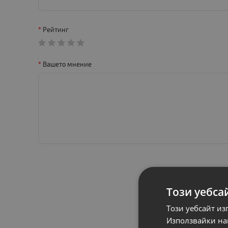
Рейтинг
Вашето мнение
Този уебса
Този уебсайт из
Използвайки наш