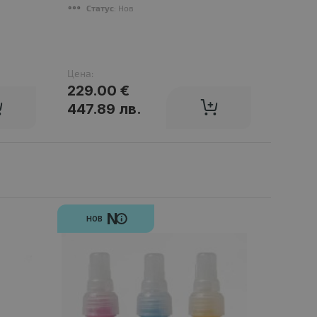
Статус
: Нов
Ста
Цена:
Цена:
229.00 €
77.0
447.89 лв.
150.
N
НОВ
НО