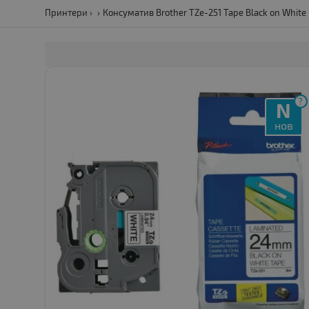
Принтери
Консуматив Brother TZe-251 Tape Black on White
?
N
нов