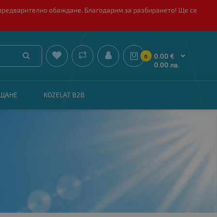
 с предварително обаждане. Благодарим за разбирането! Ще се


0.00 €
0
0.00 лв.
АЩАНЕ
KOZELAT B2B