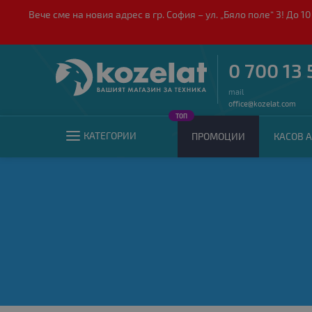
Вече сме на новия адрес в гр. София – ул. „Бяло поле“ 3! Д
0 700 13 
mail
office@kozelat.com
ТОП
КАТЕГОРИИ
ПРОМОЦИИ
КАСОВ А