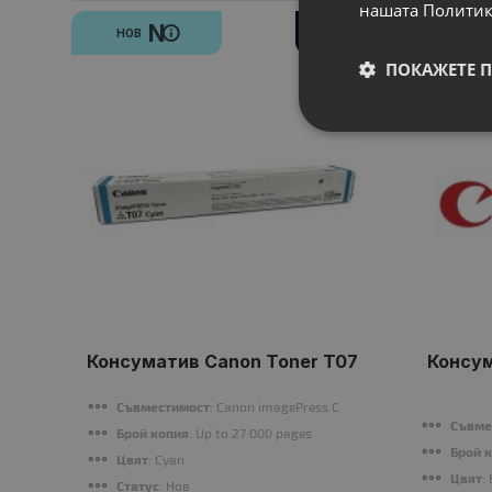
нашата Политик
N
-4%
НОВ
НОВ
ПОКАЖЕТЕ 
Консуматив Canon Toner T07
Консум
Съвместимост
: Canon imagePress C165/C265
Съвме
Брой копия
: Up to 27 000 pages
Брой 
Цвят
: Cyan
Цвят
:
Статус
: Нов