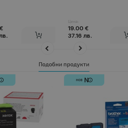
Цена:
 €
19.00 €
лв.
37.16 лв.
Подобни продукти
N
N
НОВ