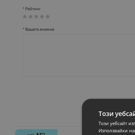
Рейтинг
Вашето мнение
Този уебса
Този уебсайт из
Използвайки наш