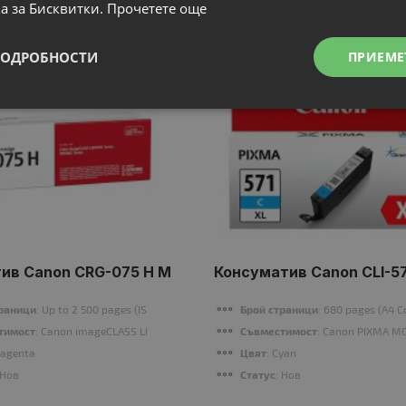
N
N
НОВ
а за Бисквитки.
Прочетете още
ПОДРОБНОСТИ
ПРИЕМЕ
ив Canon CRG-075 H M
Консуматив Canon CLI-57
траници
: Up to 2 500 pages (ISO/IEC 19752)
Брой страници
: 680 pages (A4 
тимост
: Canon imageCLASS LBP640C series, MF660C series
Съвместимост
: Canon PIXMA M
Magenta
Цвят
: Cyan
 Нов
Статус
: Нов
l results with these pre-cut standard address labels, which can be used to displa