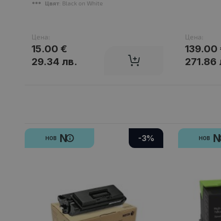
Цвят
: Black on White
Цена:
Цена:
15.00 €
139.00
29.34 лв.
271.86 
N
-3%
НОВ
НОВ