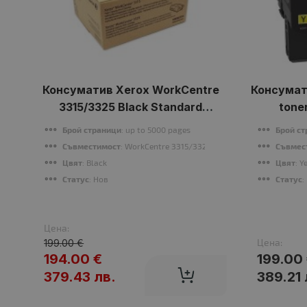
Консуматив Xerox WorkCentre
Консумати
3315/3325 Black Standard
tone
Capacity Toner Cartridge
Брой страници
: up to 5000 pages
Брой с
Съвместимост
: WorkCentre 3315/3325
Съвмес
Цвят
: Black
Цвят
: Y
Статус
: Нов
Статус
:
Цена:
Цена:
199.00 €
194.00 €
199.00
379.43 лв.
389.21 