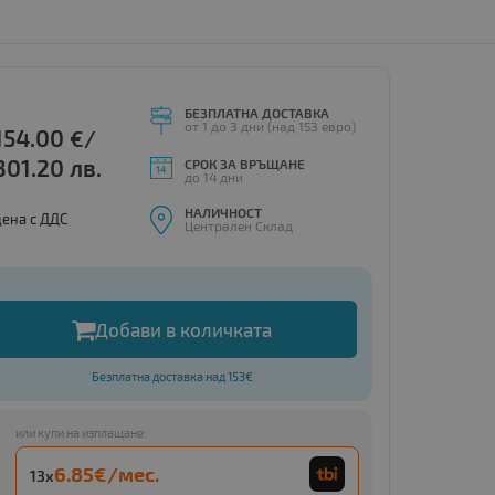
БЕЗПЛАТНА ДОСТАВКА
от 1 до 3 дни (над 153 евро)
154.00
€/
301.20 лв.
СРОК ЗА ВРЪЩАНЕ
до 14 дни
НАЛИЧНОСТ
цена с ДДС
Централен Склад
Добави в количката
Безплатна доставка над 153€
или купи на изплащане:
6.85€/мес.
13x