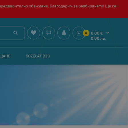
 с предварително обаждане. Благодарим за разбирането! Ще се


0.00 €
0
0.00 лв.
АЩАНЕ
KOZELAT B2B