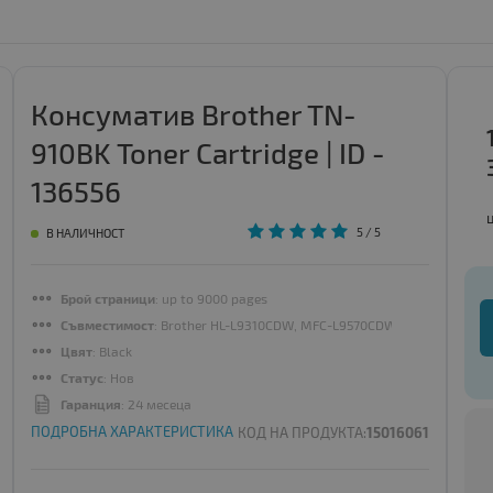
Консуматив Brother TN-
910BK Toner Cartridge | ID -
136556
5
/ 5
В НАЛИЧНОСТ
Брой страници
: up to 9000 pages
Съвместимост
: Brother HL-L9310CDW, MFC-L9570CDW
Цвят
: Black
Статус
: Нов
Гаранция
: 24 месеца
ПОДРОБНА ХАРАКТЕРИСТИКА
КОД НА ПРОДУКТА:
15016061