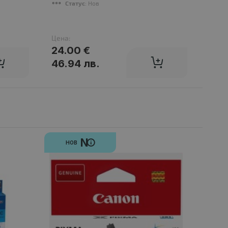
Статус
: Нов
Цена:
Цена
24.00 €
62.
46.94 лв.
121
N
НОВ