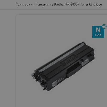
Принтери
Консуматив Brother TN-910BK Toner Cartridge
?
N
нов