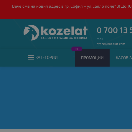
Вече сме на новия адрес в гр. София – ул. „Бяло поле“ 3! Д
0 700 13 
mail
office@kozelat.com
ТОП
КАТЕГОРИИ
ПРОМОЦИИ
КАСОВ А