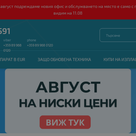
о 10 август подреждаме новия офис и обслужването на място е само
видим на 11.08
591
viber
phone
+359 89 968
+359 89 968 0120
0120
ПАРАТ В EUR
ЗАЩО ОБНОВЕНА ТЕХНИКА
КУПИ НА ИЗПЛ