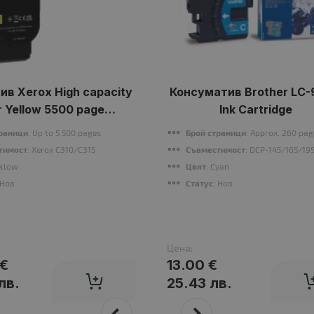
в Xerox High capacity
Консуматив Brother LC
r Yellow 5500 page
Ink Cartridge
C310/C315
траници
: Up to 5 500 pages
Брой страници
: Approx. 260 pa
тимост
: Xerox C310/C315
Съвместимост
: DCP-145/165/19
ellow
Цвят
: Cyan
 Нов
Статус
: Нов
Цена:
 €
13.00 €
лв.
25.43 лв.