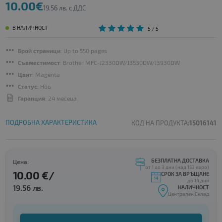
10.00€
19.56 лв. с ДДС
В НАЛИЧНОСТ
5
/ 5
Брой страници
: Up to 550 pages
Съвместимост
: Brother MFC-J2330DW/J3530DW/J3930DW
Цвят
: Magenta
Статус
: Нов
Гаранция
: 24 месеца
ПОДРОБНА ХАРАКТЕРИСТИКА
КОД НА ПРОДУКТА:
15016141
БЕЗПЛАТНА ДОСТАВКА
Цена:
от 1 до 3 дни (над 153 евро)
10.00 €/
СРОК ЗА ВРЪЩАНЕ
до 14 дни
19.56 лв.
НАЛИЧНОСТ
Централен Склад