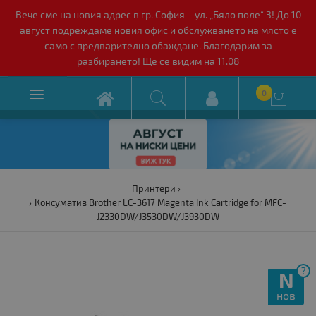
Вече сме на новия адрес в гр. София – ул. „Бяло поле“ 3! До 10
август подреждаме новия офис и обслужването на място е
само с предварително обаждане. Благодарим за
разбирането! Ще се видим на 11.08

0

Принтери
Консуматив Brother LC-3617 Magenta Ink Cartridge for MFC-
J2330DW/J3530DW/J3930DW
?
N
нов