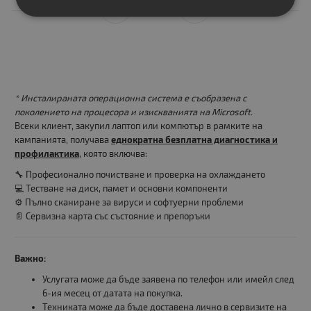
* Инсталираната операционна система е съобразена с
поколението на процесора и изискванията на Microsoft.
Всеки клиент, закупил лаптоп или компютър в рамките на
кампанията, получава
еднократна безплатна диагностика и
профилактика
, която включва:
🔧 Професионално почистване и проверка на охлаждането
💻 Тестване на диск, памет и основни компоненти
⚙️ Пълно сканиране за вируси и софтуерни проблеми
📄 Сервизна карта със състояние и препоръки
Важно:
Услугата може да бъде заявена по телефон или имейл след
6-ия месец от датата на покупка.
Техниката може да бъде доставена лично в сервизите на