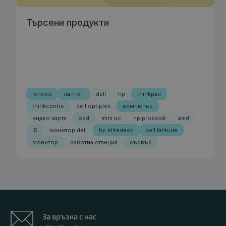
Търсени продукти
lenovo
лаптоп
dell
hp
thinkpad
thinkcentre
dell optiplex
компютър
видео карта
ssd
mini pc
hp probook
amd
i5
монитор dell
hp elitedesk
dell latitude
монитор
работна станция
сървър
За връзка с нас