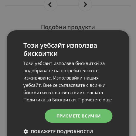
Подобни продукти
N
Този уебсайт използва
НОВ
Консуматив Canon
бисквитки
GI-46 PGBK
Брой страници
: A4 colour document
Този уебсайт използва бисквитки за
Съвместимост
: Canon PIXMA GX604
подобряване на потребителското
Цвят
: Black
изживяване. Използвайки нашия
Статус
: Нов
уебсайт, Вие се съгласявате с всички
бисквитки в съответствие с нашата
Политика за Бисквитки.
Прочетете още
Цена:
ПРИЕМЕТЕ ВСИЧКИ
37.00 €
72.37 лв.
ПОКАЖЕТЕ ПОДРОБНОСТИ