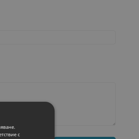
вяване.
етствие с