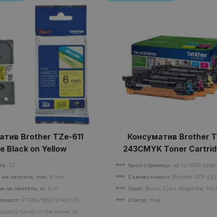
тив Brother TZe-611
Консуматив Brother 
e Black on Yellow
243CMYK Toner Cartrid
та
: TZ
Брой страници
: up to 1000 page
 на лентата, mm
: 6 mm
Съвместимост
: Brother DCP-L
а на лентата, m
: 8 m
Цвят
: Black, Cyan, Magenta, Yel
тимост
: PT18R/1850/2400/2450/550/2500/1280/1830/1010/1230/2430/7100/7
Статус
: Нов
 Equally handy in the home, office or workplace, this laminated black on Yellow TZ