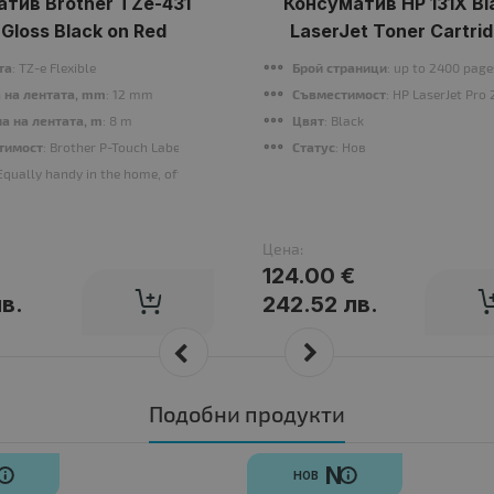
тив Brother TZe-431
Консуматив HP 131X Bl
Gloss Black on Red
LaserJet Toner Cartri
та
: TZ-e Flexible
Брой страници
: up to 2400 page
o MFP M282, 283
 на лентата, mm
: 12 mm
Съвместимост
: HP LaserJet Pro
а на лентата, m
: 8 m
Цвят
: Black
тимост
: Brother P-Touch Label printers
Статус
: Нов
 Equally handy in the home, office or workplace, this laminated black on Red TZe-4
Цена:
€
124.00 €
лв.
242.52 лв.
Подобни продукти
N
N
НОВ