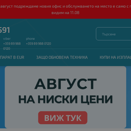
о 10 август подреждаме новия офис и обслужването на място е само
видим на 11.08
591
viber
phone
+359 89 968
+359 89 968 0120
0120
ПАРАТ В EUR
ЗАЩО ОБНОВЕНА ТЕХНИКА
КУПИ НА ИЗПЛ