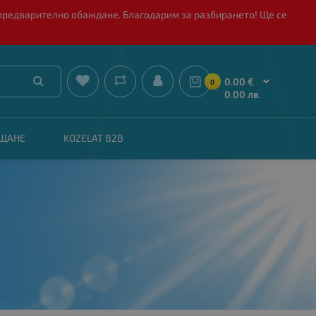
 с предварително обаждане. Благодарим за разбирането! Ще се


0.00 €
0
0.00 лв.
АЩАНЕ
KOZELAT B2B