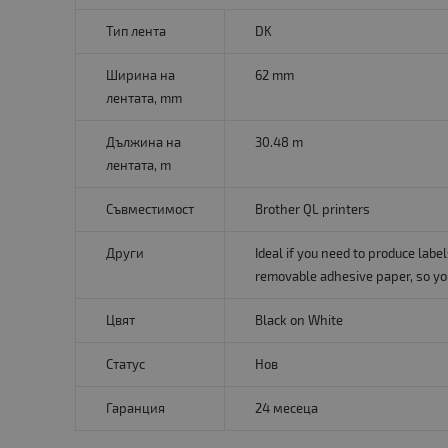
Тип лента
DK
Ширина на
62 mm
лентата, mm
Дължина на
30.48 m
лентата, m
Съвместимост
Brother QL printers
Други
Ideal if you need to produce labe
removable adhesive paper, so you
Цвят
Black on White
Статус
Нов
Гаранция
24 месеца