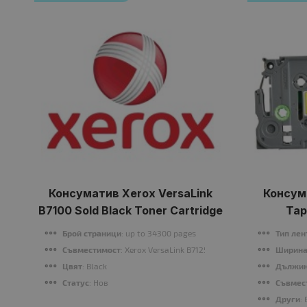
Консуматив Xerox VersaLink
Консума
B7100 Sold Black Toner Cartridge
Tap
Брой страници
: up to 34300 pages
Тип лен
Съвместимост
: Xerox VersaLink B7125, B7130, B7135
Ширина
Цвят
: Black
Дължин
Статус
: Нов
Съвмес
Други
: