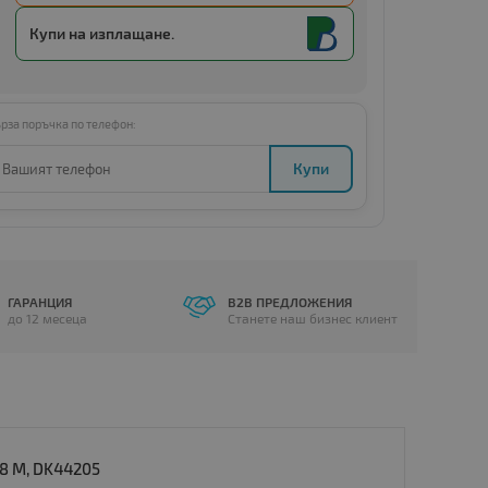
Купи с
Amount below minimum
Купи на изплащане.
рза поръчка по телефон:
Купи
ГАРАНЦИЯ
B2B ПРЕДЛОЖЕНИЯ
до 12 месеца
Станете наш бизнес клиент
8 M, DK44205