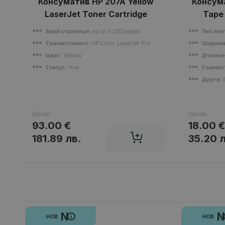
Консуматив HP 207A Yellow
Консума
LaserJet Toner Cartridge
Tape 
Брой страници
: up to 1 250 pages
Тип лен
Съвместимост
: HP Color LaserJet Pro M255, Color LaserJet Pr
Ширина
Цвят
: Yellow
Дължин
Статус
: Нов
Съвмес
Други
:
Цена:
Цена:
93.00 €
18.00 
181.89 лв.
35.20 
N
НОВ
НОВ