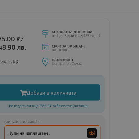
БЕЗПЛАТНА ДОСТАВКА
от 1 до 3 дни (над 153 евро)
25.00
€/
48.90 лв.
СРОК ЗА ВРЪЩАНЕ
до 14 дни
НАЛИЧНОСТ
цена с ДДС
Централен Склад
Добави в количката
Не ти достигат още 128.00€ за безплатна доставка
hapes and sizes, as the length of these labels can be determined by the user. Com
или купи на изплащане:
Купи на изплащане.