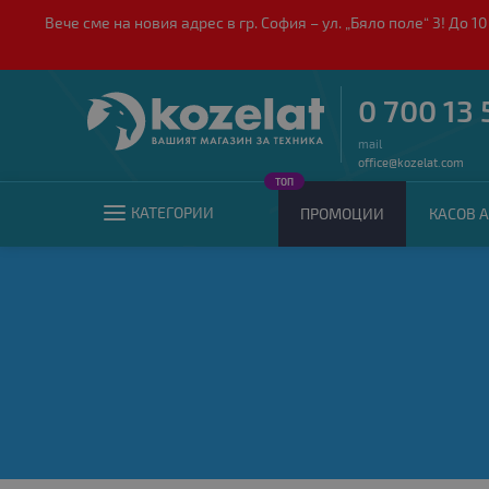
Вече сме на новия адрес в гр. София – ул. „Бяло поле“ 3! Д
0 700 13 
mail
office@kozelat.com
ТОП
КАТЕГОРИИ
ПРОМОЦИИ
КАСОВ А