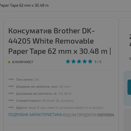
Paper Tape 62 mm x 30.48 m
Консуматив Brother DK-
44205 White Removable
Paper Tape 62 mm x 30.48 m |
ID - 136479
5
/ 5
В НАЛИЧНОСТ
Тип лента
: DK
Ширина на лентата, mm
: 62 mm
Дължина на лентата, m
: 30.48 m
Съвместимост
: Brother QL printers
Други
: Ideal if you need to produce labels in a variety of different s
ПОДРОБНА ХАРАКТЕРИСТИКА
КОД НА ПРОДУКТА:
15015984