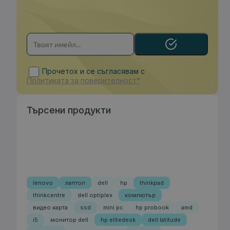
Прочетох и се съгласявам с
Политиката за поверителност*
Търсени продукти
lenovo
лаптоп
dell
hp
thinkpad
thinkcentre
dell optiplex
компютър
видео карта
ssd
mini pc
hp probook
amd
i5
монитор dell
hp elitedesk
dell latitude