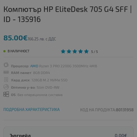
Компютър HP EliteDesk 705 G4 SFF |
ID - 135916
85.00€
166.25 лв. с ДДС
В НАЛИЧНОСТ
5
/ 5
Процесор
:
AMD
Ryzen 3 PRO 2200G 3500MHz 4MB
RAM памет
: 8GB DDR4
Хард диск
: 128GB M.2 NVMe SSD
Оптично у-во
: Slim DVD-RW
OS
: Без операционна система
ПОДРОБНА ХАРАКТЕРИСТИКА
КОД НА ПРОДУКТА:
80131958
Ъпгрейд
0.00€