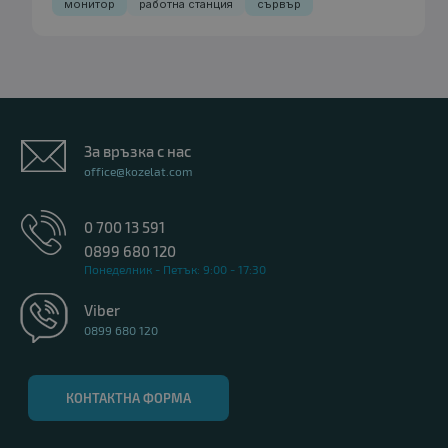
монитор
работна станция
сървър
За връзка с нас
office@kozelat.com
0 700 13 591
0899 680 120
Понеделник - Петък: 9:00 - 17:30
Viber
0899 680 120
КОНТАКТНА ФОРМА