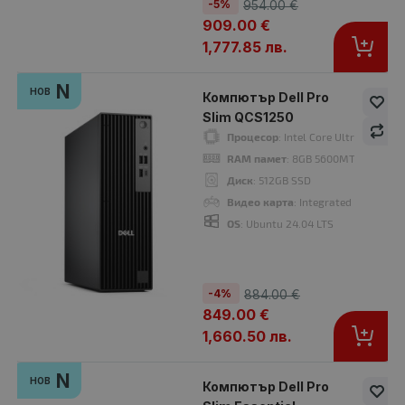
-5%
954.00 €
909.00 €
1,777.85 лв.
Компютър Dell Pro Slim QCS1250
984.00 €
1,024.00 €
N
НОВ
Компютър Dell Pro
Slim QCS1250
Процесор
: Intel Core Ultra 5 235 
RAM памет
: 8GB 5600MT/s (1x8GB)
Диск
: 512GB SSD
Процесор
: Intel Core Ultra 5 235 2.90 GHz, 24 MB cache
Видео карта
: Integrated Intel Grap
RAM памет
: 8GB 5600MT/s (1x8GB)
OS
: Ubuntu 24.04 LTS
OS
: Windows 11 Pro
Гаранция
: 24 месеца
-4%
884.00 €
849.00 €
-4%
N
1,660.50 лв.
нов
N
НОВ
Компютър Dell Pro