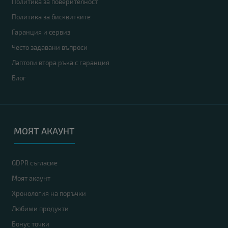
Политика за поверителност
Компютър Yealink MCore Pro
375.00 €
Политика за бисквитките
412.00 €
Гаранция и сервиз
Често задавани въпроси
Лаптопи втора ръка с гаранция
Процесор
: Intel Core i5 1135G7 up to 4.20GHz 8MB
Блог
RAM памет
: 8GB DDR4
Хард диск
: 128GB M.2 SATA SSD
OS
: Без операционна система. Добавете Windows 11 от опциите.
Гаранция
: 12 месеца
МОЯТ АКАУНТ
GDPR съгласие
-12%
A
клас
Моят акаунт
Хронология на поръчки
Любими продукти
Бонус точки