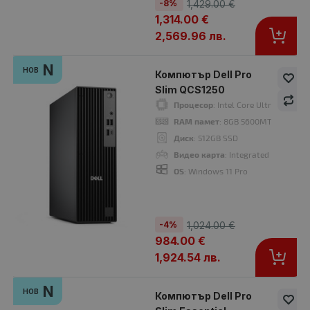
-8%
1,429.00 €
1,314.00 €
2,569.96 лв.
Процесор
: Intel Core Ultra 5-225 2.70 GHz, 20 MB cache
RAM памет
: 16GB 5600MT/s (1x16GB)
N
НОВ
Компютър Dell Pro
OS
: Ubuntu 24.04 LTS (Long Term Support)
Slim QCS1250
Гаранция
: 24 месеца
Процесор
: Intel Core Ultra 5 235 
RAM памет
: 8GB 5600MT/s (1x8GB)
Диск
: 512GB SSD
Видео карта
: Integrated Intel Grap
-4%
N
нов
OS
: Windows 11 Pro
-4%
1,024.00 €
984.00 €
1,924.54 лв.
21
19
23
37
Дни
Часа
Мин
Сек
N
НОВ
Компютър Dell Pro