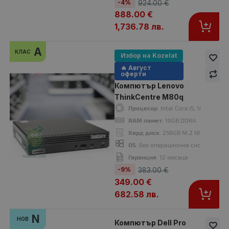
-4%
924.00 €
888.00 €
1,736.78 лв.
A
КЛАС
Избор на Kozelat
🔥 Август
оферти
Компютър Lenovo
ThinkCentre M80q
Компютър Dell OptiPlex 5090
Процесор
: Intel Core i5, 10500T u
386.00 €
424.00 €
RAM памет
: 16GB DDR4
Хард диск
: 256GB M.2 NVMe SSD
OS
: Без операционна система. Доб
Гаранция
: 12 месеца
-9%
383.00 €
Процесор
: Intel Core i5, 10500T up to 3.80GHz 12MB
349.00 €
RAM памет
: 16GB DDR4
682.58 лв.
Хард диск
: 256GB M.2 NVMe SSD
OS
: Без операционна система. Добавете Windows 11 от опциите.
N
Гаранция
: 12 месеца
НОВ
Компютър Dell Pro