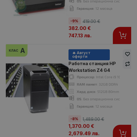
OS
: Без операционна система. Доб
Гаранция
: 12 месеца
-9%
419.00 €
382.00 €
747.13 лв.
A
КЛАС
🔥 Август
оферти
Работна станция Lenovo ThinkStation P330
Работна станция HP
355.00 €
389.00 €
Workstation Z4 G4
Процесор
: Intel Core i9 10980XE 
RAM памет
: 32GB DDR4
Хард диск
: 512GB 80mm M.2 NVM
OS
: Без операционна система. Доб
Процесор
: Intel Core i5 8500 3000MHz 9MB
Гаранция
: 12 месеца
RAM памет
: 16GB DDR4
Хард диск
: 256GB 42mm M.2 NVMe SSD
-8%
1,489.00 €
OS
: Без операционна система. Добавете Windows 11 от опциите.
1,370.00 €
Гаранция
: 12 месеца
2,679.49 лв.