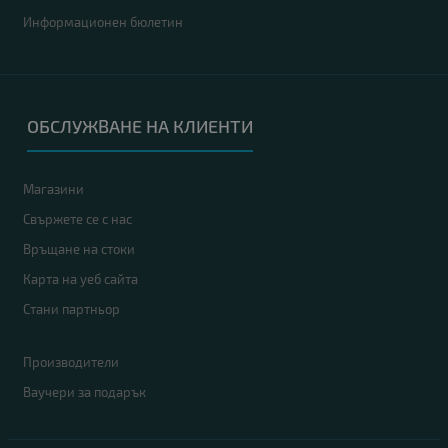
Информационен бюлетин
ОБСЛУЖВАНЕ НА КЛИЕНТИ
Компютър Dell OptiPlex 7090
407.00 €
Магазини
465.00 €
Свържете се с нас
Връщане на стоки
Карта на уеб сайта
Процесор
: Intel Core i5 10500T up to 3.80GHz 12MB
Стани партньор
RAM памет
: 16GB DDR4
Хард диск
: 256GB M.2 NVMe SSD
Производители
OS
: Без операционна система. Добавете Windows 11 от опциите.
Ваучери за подарък
Гаранция
: 12 месеца