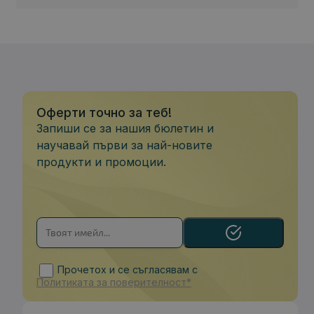
Компютър Lenovo ThinkCentre neo 50s G6 SFF Intel Core Ultra 5
225
909.00 €
954.00 €
Оферти точно за теб!
Запиши се за нашия бюлетин и
Процесор
: Intel Core Ultra 5-225 2.70 GHz, 20 MB cache
научавай първи за най-новите
RAM памет
: 16GB 5600MHz (1x16GB)
продукти и промоции.
OS
: Free DOS
Гаранция
: 24 месеца
-4%
N
нов
Прочетох и се съгласявам с
Политиката за поверителност*