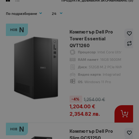
ПРОДУКТИ, ДОБАВЕНИ ЗА СРАВНЯВАНЕ: (0)
N
НОВ
Компютър Dell Pro
-4%
N
Tower Essential
нов
QVT1260
Процесор
: Intel Core Ultra 7-265K
RAM памет
: 16GB 5600MT/s (1x16G
Диск
: 512GB M.2 PCIe NVMe SSD
Видео карта
: Integrated Intel UHD
OS
: Windows 11 Pro
21
19
23
37
Дни
Часа
Мин
Сек
-4%
1,254.00 €
1,204.00 €
2,354.82 лв.
Компютър Dell Pro Tower Essential QVT1260
N
НОВ
1,204.00 €
Компютър Dell Pro
1,254.00 €
Slim QCS1250