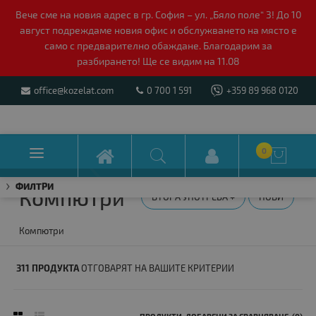
Вече сме на новия адрес в гр. София – ул. „Бяло поле“ 3! До 10
август подреждаме новия офис и обслужването на място е
само с предварително обаждане. Благодарим за
разбирането! Ще се видим на 11.08
office@kozelat.com
0 700 1 591
+359 89 968 0120

0

ФИЛТРИ
Компютри
ВТОРА УПОТРЕБА +
НОВИ
Компютри
311 ПРОДУКТА
ОТГОВАРЯТ НА ВАШИТЕ КРИТЕРИИ