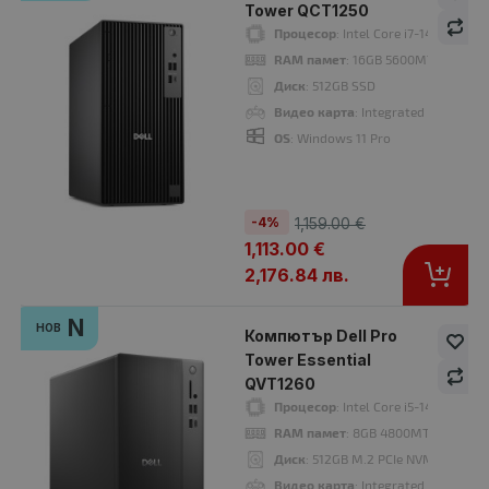
Tower QCT1250
Процесор
: Intel Core i7-14700 1.5
RAM памет
: 16GB 5600MT/s (1x16G
-4%
N
Диск
: 512GB SSD
нов
Видео карта
: Integrated Graphics
OS
: Windows 11 Pro
-4%
1,159.00 €
1,113.00 €
21
19
23
37
Дни
Часа
Мин
Сек
2,176.84 лв.
N
НОВ
Компютър Dell Pro
Tower Essential
QVT1260
Компютър Dell Pro Slim Essential QVS1260
835.00 €
Процесор
: Intel Core i5-14500 vPr
869.00 €
RAM памет
: 8GB 4800MT/s (1x8GB
Диск
: 512GB M.2 PCIe NVMe SSD
Видео карта
: Integrated Intel UHD