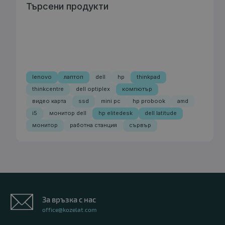
Търсени продукти
21
19
23
37
Дни
Часа
Мин
Сек
lenovo
лаптоп
dell
hp
thinkpad
thinkcentre
dell optiplex
компютър
Компютър Dell Pro Slim QCS1250
видео карта
ssd
mini pc
hp probook
amd
849.00 €
884.00 €
i5
монитор dell
hp elitedesk
dell latitude
монитор
работна станция
сървър
Процесор
: Intel Core Ultra 5 235 2.90 GHz, 24 MB cache
RAM памет
: 8GB 5600MT/s (1x8GB)
OS
: Ubuntu 24.04 LTS
За връзка с нас
Гаранция
: 24 месеца
office@kozelat.com