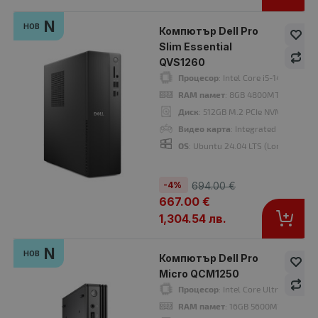
Процесор
: Intel Core i5, 1145G7E up to 4.10GHz 8MB
N
НОВ
Компютър Dell Pro
RAM памет
: 8192MB DDR4 Onboard
Slim Essential
Хард диск
: 256GB M.2 NVMe SSD
QVS1260
OS
: Без операционна система. Добавете Windows 11 от опциите.
Процесор
: Intel Core i5-14400 1.8
Гаранция
: 12 месеца
RAM памет
: 8GB 4800MT/s (1x8GB
Диск
: 512GB M.2 PCIe NVMe SSD
Видео карта
: Integrated Intel UHD
-8%
A
OS
: Ubuntu 24.04 LTS (Long Term S
клас
-4%
694.00 €
667.00 €
1,304.54 лв.
N
НОВ
Компютър Dell Pro
Micro QCM1250
Процесор
: Intel Core Ultra 5 235Т
RAM памет
: 16GB 5600MT/s (1x16G