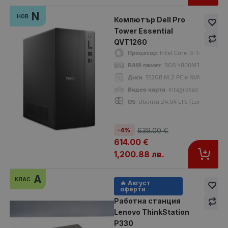
N
НОВ
Компютър Dell Pro
Tower Essential
QVT1260
Процесор
: Intel Core i3-14100 3.5
RAM памет
: 8GB 4800MT/s (1x8GB
Диск
: 512GB M.2 PCIe NVMe SSD
Видео карта
: Integrated Intel UHD
OS
: Ubuntu 24.04 LTS (Long Term S
Компютър HP ProDesk 600 G5 DM
229.00 €
260.00 €
-4%
639.00 €
614.00 €
1,200.88 лв.
A
КЛАС
🔥 Август
Процесор
: Intel Core i5, 9500T 2200MHz 9MB
оферти
RAM памет
: 8192MB DDR4
Работна станция
Хард диск
: 256GB M.2 NVMe SSD
Lenovo ThinkStation
OS
: Без операционна система. Добавете Windows 11 от опциите.
P330