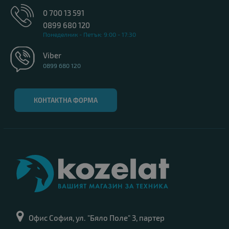
0 700 13 591
-4%
N
0899 680 120
нов
Понеделник - Петък: 9:00 - 17:30
Viber
0899 680 120
КОНТАКТНА ФОРМА
21
19
23
37
Дни
Часа
Мин
Сек
Компютър Dell Pro Slim Essential QVS1260
801.00 €
834.00 €
Офис София, ул. "Бяло Поле" 3, партер