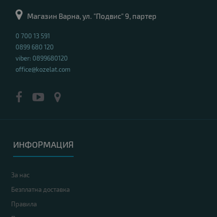
Процесор
: Intel Core i5-14400 1.80 GHz, 20 MB cache
Магазин Варна, ул. "Подвис" 9, партер
RAM памет
: 16GB 4800MT/s (1x16GB)
OS
: Ubuntu 24.04 LTS (Long Term Support)
0 700 13 591
Гаранция
: 24 месеца
0899 680 120
viber: 0899680120
office@kozelat.com
-9%
A
клас
ИНФОРМАЦИЯ
За нас
Безплатна доставка
Правила