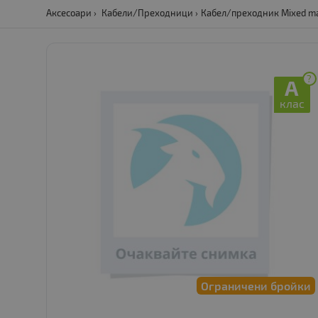
Аксесоари
Кабели/Преходници
Кабел/преходник Mixed majo
?
A
клас
Ограничени бройки