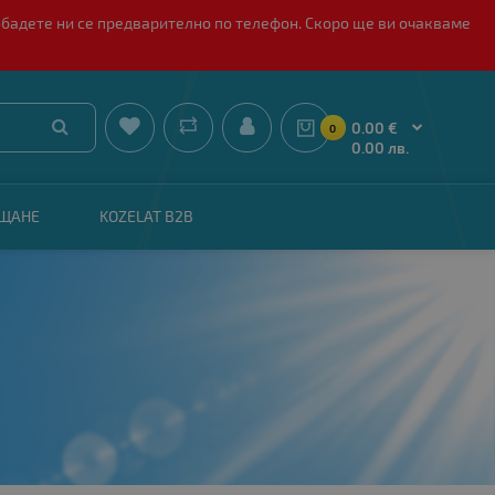
обадете ни се предварително по телефон. Скоро ще ви очакваме


0.00 €
0
0.00 лв.
АЩАНЕ
KOZELAT B2B