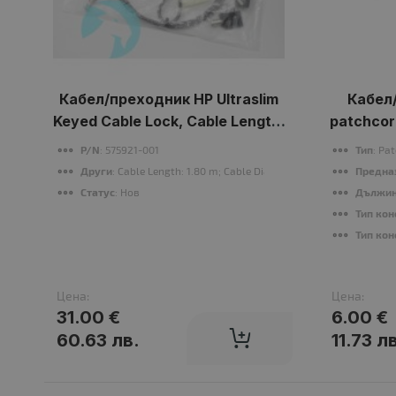
Кабел/преходник HP Ultraslim
Кабел
Keyed Cable Lock, Cable Length:
patchcor
1.80 m; Cable Diameter: 4.4 mm
bl
P/N
: 575921-001
Тип
: Pa
Други
: Cable Length: 1.80 m; Cable Diameter: 4.4 mm
Предна
Статус
: Нов
Дължин
Тип кон
Тип кон
Цена:
Цена:
31.00 €
6.00 €
60.63 лв.
11.73 л