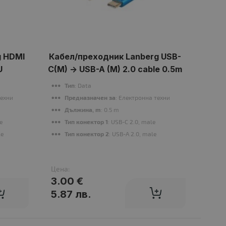
g HDMI
Кабел/преходник Lanberg USB-
Каб
U
C(M) -> USB-A (M) 2.0 cable 0.5m
Fe
Тип
: Data
P
техника
Предназначен за
: Електронна техника
С
Дължина, m
: 0.5 m
Г
e
Тип конектор 1
: USB-C 2.0, male
le
Тип конектор 2
: USB-A 2.0, male
Цена:
Цена
3.00 €
7.0
5.87 лв.
13.