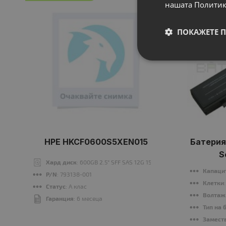
нашата Политик
ПОКАЖЕТЕ 
HPE HKCF0600S5XEN015
Батерия
S
Хард диск
: 600GB 2.5" SFF SAS 12G 15000 rpm
Капаци
P/N
: 793138-001
Клетки
Статус
: A клас
Волтаж
Гаранция
: 6 месеца
Тип на 
Заместв