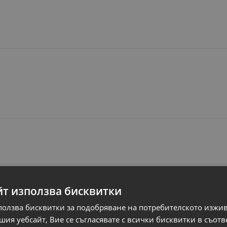
Свързани продукти
йт използва бисквитки
ползва бисквитки за подобряване на потребителското изжи
N
N
ия уебсайт, Вие се съгласявате с всички бисквитки в съотв
НОВ