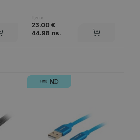
Цена:
Цена
23.00 €
1,4
44.98 лв.
2,7
N
НОВ
К