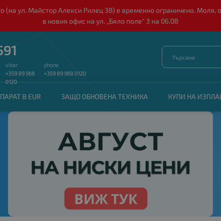
о (на ул. Майстор Алекси Рилец 38) е временно ограничено. Моля, 
в новия офис на ул. „Бяло поле“ 3 на 06.08
591
viber
phone
+359 89 968
+359 89 968 0120
0120
ПАРАТ В EUR
ЗАЩО ОБНОВЕНА ТЕХНИКА
КУПИ НА ИЗПЛ