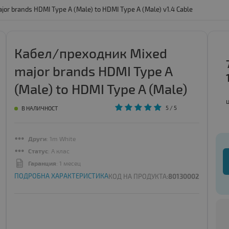
r brands HDMI Type A (Male) to HDMI Type A (Male) v1.4 Cable
Кабел/преходник Mixed
major brands HDMI Type A
(Male) to HDMI Type A (Male)
v1.4 Cable | ID - 134763
5
/ 5
В НАЛИЧНОСТ
Други
: 1m White
Статус
: A клас
Гаранция
: 1 месец
ПОДРОБНА ХАРАКТЕРИСТИКА
КОД НА ПРОДУКТА:
80130002