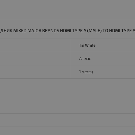
К MIXED MAJOR BRANDS HDMI TYPE A (MALE) TO HDMI TYPE A (
1m White
A клас
1 месец