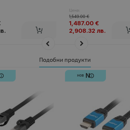
Цена:
1,549.00 €
€
1,487.00 €
лв.
2,908.32 лв.
Подобни продукти
N
N
НОВ