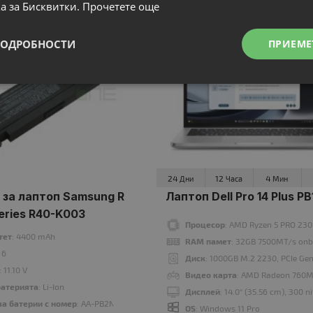
а за Бисквитки.
Прочетете още
ПОДРОБНОСТИ
ПРИЕМЕ
24
12
4
Дни
Часа
Мин
 за лаптоп Samsung R
Лаптоп Dell Pro 14 Plus P
eries R40-K003
Процесор
: AMD Ryzen 5 PRO 230
тет
: 4400 mAh
RAM памет
: 32GB 7500MT/s on
: 6
Диск
: 1000GB M.2 2230, PCIe G
: 11.10 V
Видео карта
: AMD Radeon 760
батерията
: Li-Ion
Дисплей
: 14.0" (35.56 cm), 300 n
а батерии с номер
: AA-PB2NC6B, AA-PB2NC6B/E, AA-PB4NC6B, AA-PB4NC6B/E, 
OS
: Windows 11 Pro