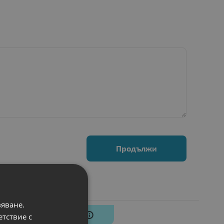
Продължи
вяване.
N
-4%
етствие с
НОВ
К