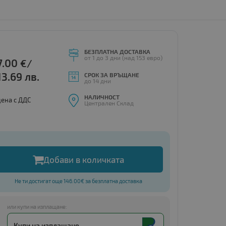
БЕЗПЛАТНА ДОСТАВКА
от 1 до 3 дни (над 153 евро)
7.00
€/
13.69 лв.
СРОК ЗА ВРЪЩАНЕ
до 14 дни
НАЛИЧНОСТ
цена с ДДС
Централен Склад
Добави в количката
Не ти достигат още 146.00€ за безплатна доставка
или купи на изплащане:
Купи на изплащане.