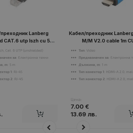
/преходник Lanberg
Кабел/преходник Lanber
d CAT.6 utp lszh cu 5m
M/M V2.0 cable 1m C
ack fluke passed
tch, Cat. 6 UTP (unshielded)
Тип
: Video
значен за
: Електронна техника
Предназначен за
: Електронна 
а, m
: 5 m
Дължина, m
: 1 m
ектор 1
: RJ-45
Тип конектор 1
: HDMI-A 2.0, mal
ектор 2
: RJ-45
Тип конектор 2
: HDMI-A 2.0, ma
Цена:
7.00 €
в.
13.69 лв.