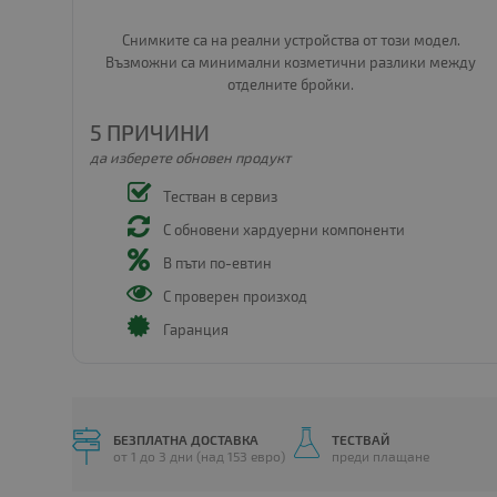
Снимките са на реални устройства от този модел.
Възможни са минимални козметични разлики между
отделните бройки.
5 ПРИЧИНИ
да изберете обновен продукт
Тестван в сервиз
С обновени хардуерни компоненти
В пъти по-евтин
С проверен произход
Гаранция
БЕЗПЛАТНА ДОСТАВКА
ТЕСТВАЙ
от 1 до 3 дни (над 153 евро)
преди плащане