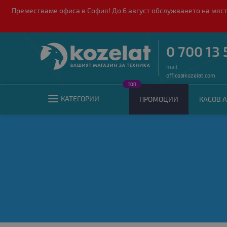
Преместваме офиса в София! До 6 август обслужването на мяст
0 700 13 
mail
office@kozelat.com
ТОП
КАТЕГОРИИ
ПРОМОЦИИ
КАСОВ А