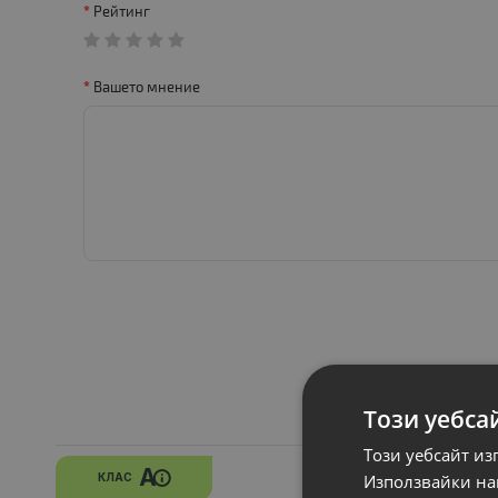
Рейтинг
Вашето мнение
Този уебса
Този уебсайт из
A
Използвайки наш
КЛАС
НОВ