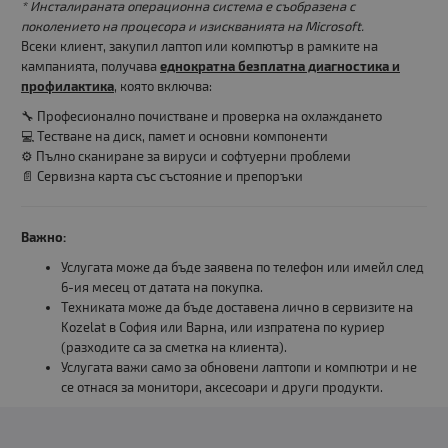
* Инсталираната операционна система е съобразена с
поколението на процесора и изискванията на Microsoft.
Всеки клиент, закупил лаптоп или компютър в рамките на
кампанията, получава
еднократна безплатна диагностика и
профилактика
, която включва:
🔧 Професионално почистване и проверка на охлаждането
💻 Тестване на диск, памет и основни компоненти
⚙️ Пълно сканиране за вируси и софтуерни проблеми
📄 Сервизна карта със състояние и препоръки
Важно:
Услугата може да бъде заявена по телефон или имейл след
6-ия месец от датата на покупка.
Техниката може да бъде доставена лично в сервизите на
Kozelat в София или Варна, или изпратена по куриер
(разходите са за сметка на клиента).
Услугата важи само за обновени лаптопи и компютри и не
се отнася за монитори, аксесоари и други продукти.