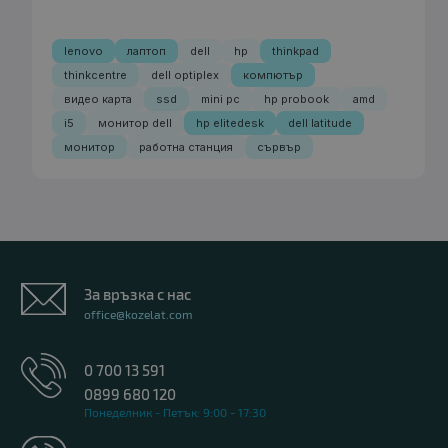
lenovo
лаптоп
dell
hp
thinkpad
thinkcentre
dell optiplex
компютър
видео карта
ssd
mini pc
hp probook
amd
i5
монитор dell
hp elitedesk
dell latitude
монитор
работна станция
сървър
За връзка с нас
office@kozelat.com
0 700 13 591
0899 680 120
Понеделник - Петък: 9:00 - 17:30