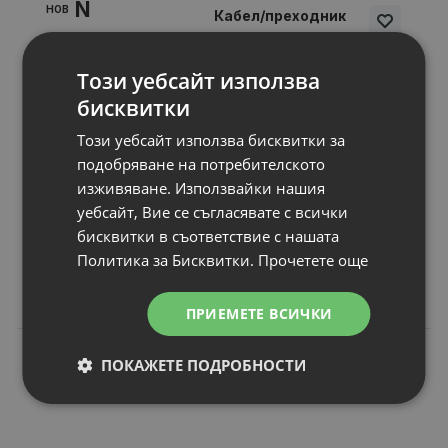
N
НОВ
Кабел/преходник
Различни марки
IEC-320-C14 to
Този уебсайт използва
IEC-320-C13,
бисквитки
Power Extension
Cable
Този уебсайт използва бисквитки за
Други
: Power Extension Cable
подобряване на потребителското
Статус
: Употребяван
изживяване. Използвайки нашия
Гаранция
: 1 month
уебсайт, Вие се съгласявате с всички
Цена:
бисквитки в съответствие с нашата
6.00 €
Политика за Бисквитки.
Прочетете още
11.73 лв.
ПРИЕМЕТЕ ВСИЧКИ
ПОКАЖЕТЕ ПОДРОБНОСТИ