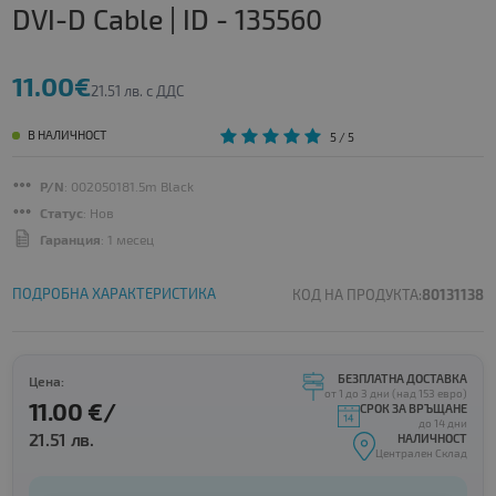
DVI-D Cable | ID - 135560
11.00€
21.51 лв. с ДДС
В НАЛИЧНОСТ
5
/ 5
P/N
: 002050181.5m Black
Статус
: Нов
Гаранция
: 1 месец
ПОДРОБНА ХАРАКТЕРИСТИКА
КОД НА ПРОДУКТА:
80131138
БЕЗПЛАТНА ДОСТАВКА
Цена:
от 1 до 3 дни (над 153 евро)
11.00 €/
СРОК ЗА ВРЪЩАНЕ
до 14 дни
21.51 лв.
НАЛИЧНОСТ
Централен Склад