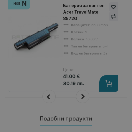
N
НОВ
Батерия за лаптоп
Acer TravelMate
8572G
Капацитет
: 6600 mAh
Клетки
: 9
Волтаж
: 10.80 V
Тип на батерията
: Li-Ion
Вид на батерията
: Заместител
Цена:
41.00 €
80.19 лв.
Подобни продукти