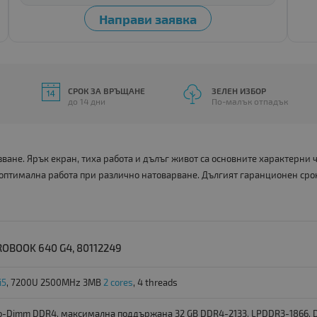
СРОК ЗА ВРЪЩАНЕ
ЗЕЛЕН ИЗБОР
до 14 дни
По-малък отпадък
ане. Ярък екран, тиха работа и дълъг живот са основните характерни
 оптимална работа при различно натоварване. Дългият гаранционен сро
OBOOK 640 G4, 80112249
i5
, 7200U 2500MHz 3MB
2 cores
, 4 threads
o-Dimm DDR4, максимална поддържана 32 GB DDR4-2133, LPDDR3-1866, 