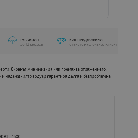
ГАРАНЦИЯ
B2B ПРЕДЛОЖЕНИЯ
до 12 месеца
Станете наш бизнес клиент
 черти. Екранът минимизира или премахва отражението.
к и надеждният хардуер гарантира дълга и безпроблемна
DDR3L-1600