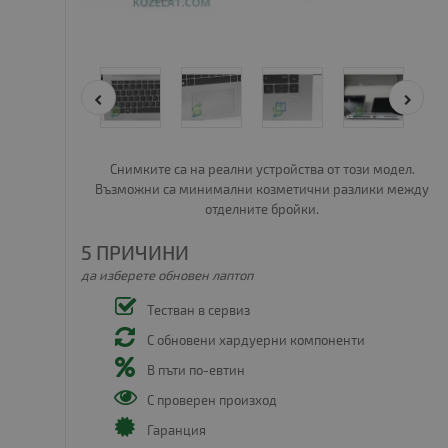
Снимките са на реални устройства от този модел.
Възможни са минимални козметични разлики между
отделните бройки.
5 ПРИЧИНИ
да изберете обновен лаптоп
Тестван в сервиз
С обновени хардуерни компоненти
В пъти по-евтин
С проверен произход
Гаранция