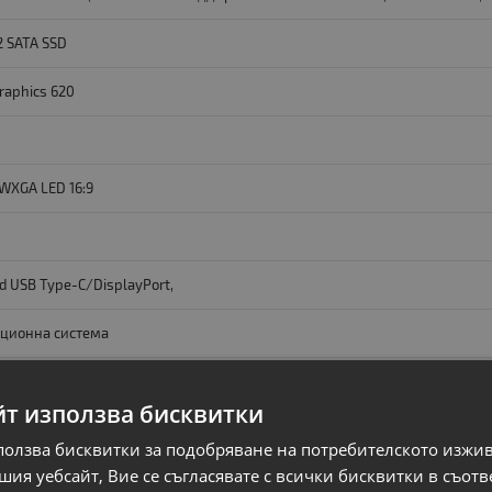
2 SATA SSD
Graphics 620
WXGA LED 16:9
nd USB Type-C/DisplayPort,
ационна система
йт използва бисквитки
DMI
ползва бисквитки за подобряване на потребителското изжи
ия уебсайт, Вие се съгласявате с всички бисквитки в съотв