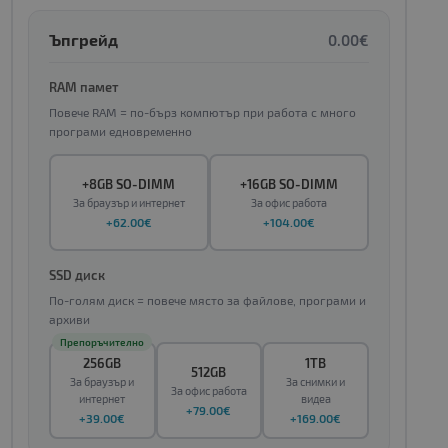
Ъпгрейд
0.00€
RAM памет
Повече RAM = по-бърз компютър при работа с много
програми едновременно
+8GB SO-DIMM
+16GB SO-DIMM
За браузър и интернет
За офис работа
+62.00€
+104.00€
SSD диск
По-голям диск = повече място за файлове, програми и
архиви
Препоръчително
256GB
1TB
512GB
За браузър и
За снимки и
За офис работа
интернет
видеа
+79.00€
+39.00€
+169.00€