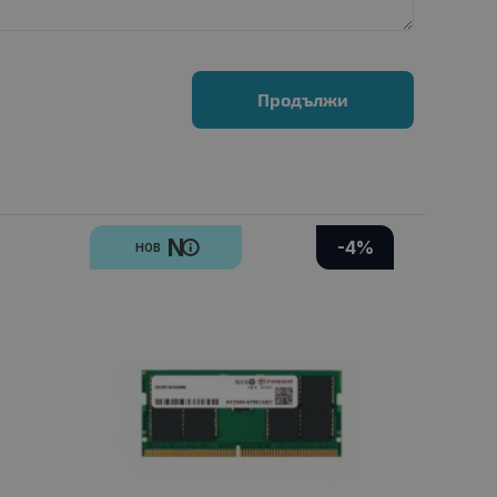
Продължи
N
-4%
НОВ
НО