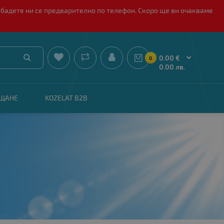
обадете ни се предварително по телефон. Скоро ще ви очакваме


0.00 €
0
0.00 лв.
АЩАНЕ
KOZELAT B2B