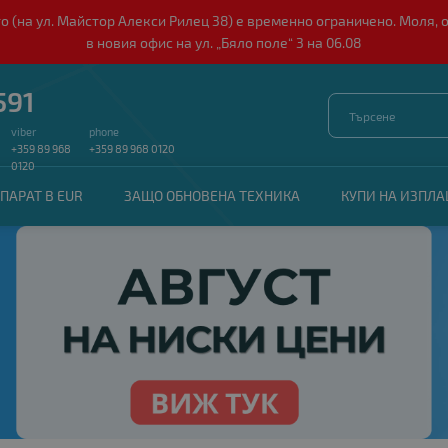
о (на ул. Майстор Алекси Рилец 38) е временно ограничено. Моля, 
в новия офис на ул. „Бяло поле“ 3 на 06.08
591
viber
phone
+359 89 968
+359 89 968 0120
0120
ПАРАТ В EUR
ЗАЩО ОБНОВЕНА ТЕХНИКА
КУПИ НА ИЗПЛ