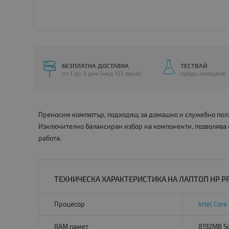
БЕЗПЛАТНА ДОСТАВКА
ТЕСТВАЙ
от 1 до 3 дни (над 153 евро)
преди плащане
Преносим компютър, подходящ за домашно и служебно ползв
Изключително балансиран избор на компоненти, позволява
работа.
ТЕХНИЧЕСКА ХАРАКТЕРИСТИКА НА ЛАПТОП HP PR
Процесор
Intel Core 
RAM памет
8192MB S