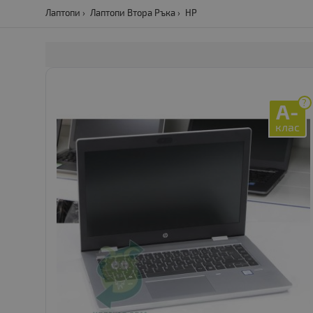
Лаптопи
Лаптопи Втора Ръка
HP
?
A-
клас