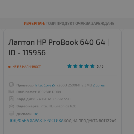
ИЗЧЕРПАН:
ТОЗИ ПРОДУКТ ОЧАКВА ЗАРЕЖДАНЕ
Лаптоп HP ProBook 640 G4 |
ID - 115956
5
/ 5
НЕ Е В НАЛИЧНОСТ
Процесор
:
Intel Core i5
, 7200U 2500MHz 3MB
2 cores
, 4 threads
RAM памет
: 8192MB DDR4
Хард диск
: 240GB M.2 SATA SSD
Видео карта
: Intel HD Graphics 620
Дисплей
:
14"
ПОДРОБНА ХАРАКТЕРИСТИКА
КОД НА ПРОДУКТА:
80112249