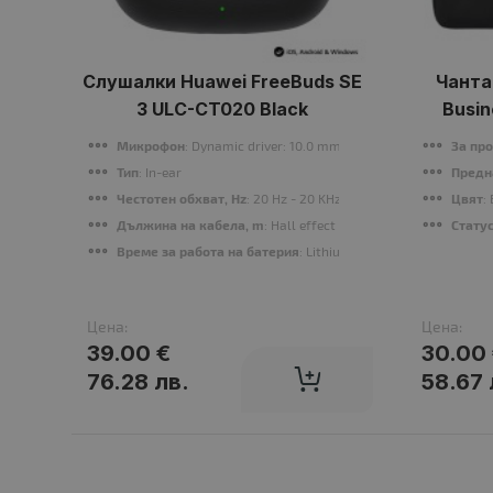
Слушалки Huawei FreeBuds SE
Чанта
3 ULC-CT020 Black
Busin
Микрофон
: Dynamic driver: 10.0 mm dynamic driver unit
За пр
Тип
: In-ear
Предн
Честотен обхват, Hz
: 20 Hz - 20 KHz
Цвят
:
Дължина на кабела, m
: Hall effect sensor/Touch sensor
Стату
Време за работа на батерия
: Lithium-ion polymer battery, E
Цена:
Цена:
39.00 €
30.00
76.28 лв.
58.67 