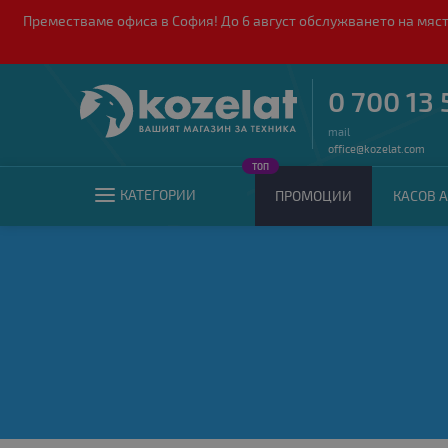
Преместваме офиса в София! До 6 август обслужването на мяст
0 700 13 
mail
office@kozelat.com
ТОП
КАТЕГОРИИ
ПРОМОЦИИ
КАСОВ А