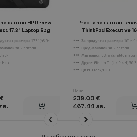
 за лаптоп HP Renew
Чанта за лаптоп Leno
ess 17.3" Laptop Bag
ThinkPad Executive 1
Backpack
одукти с размери
: 17.3" (43.94 cm)
За продукти с размери
: 16" (40
азначен за
: Лаптопи
Предназначен за
: Лаптопи
 Black
Материал
: Ultra durable materia
с
: Нов
Други
: Fits Up To (L x D x H) 36.
arbuds: 41 mAh (each earbud), Charging case: 510 mAh, Music playback: 9.0 h after 
Цвят
: Black/Blue
Цена:
 €
239.00 €
лв.
467.44 лв.
Подобни продукти