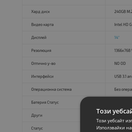
Хард диск
240GB M.
Видео карта
Intel HD 
Дисплей
14"
Резолюция
1366x768 
Оптично у-во
NO OD
Интерфейси
USB 3.1 a
Операционна система
Без опер
Батерия Статус
OK
Този уебса
Други
Camera
H
Този уебсайт из
Използвайки наш
Статус
A- клас