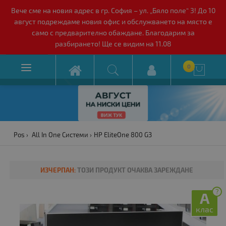
Вече сме на новия адрес в гр. София – ул. „Бяло поле“ 3! До 10
август подреждаме новия офис и обслужването на място е
само с предварително обаждане. Благодарим за
разбирането! Ще се видим на 11.08

0

Pos
All In One Системи
HP EliteOne 800 G3
ИЗЧЕРПАН:
ТОЗИ ПРОДУКТ ОЧАКВА ЗАРЕЖДАНЕ
?
A
клас