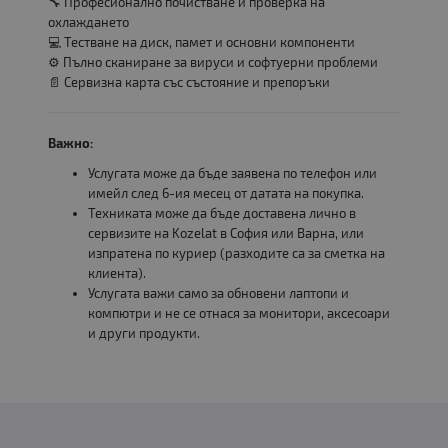
🔧 Професионално почистване и проверка на
охлаждането
💻 Тестване на диск, памет и основни компоненти
⚙️ Пълно сканиране за вируси и софтуерни проблеми
📄 Сервизна карта със състояние и препоръки
Важно:
Услугата може да бъде заявена по телефон или
имейл след 6-ия месец от датата на покупка.
Техниката може да бъде доставена лично в
сервизите на Kozelat в София или Варна, или
изпратена по куриер (разходите са за сметка на
клиента).
Услугата важи само за обновени лаптопи и
компютри и не се отнася за монитори, аксесоари
и други продукти.