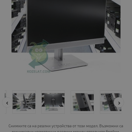
Снимките са на реални устройства от този модел. Възможни са
минимални козметични разлики между отделните бройки.