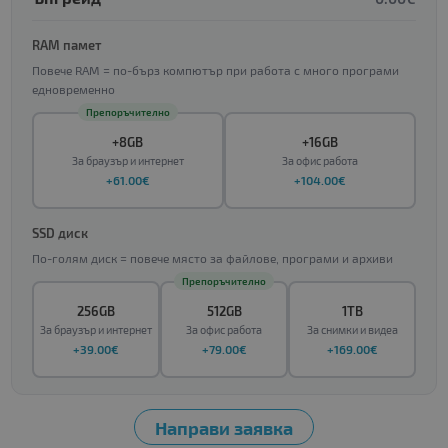
RAM памет
Повече RAM = по-бърз компютър при работа с много програми
едновременно
Препоръчително
+8GB
+16GB
За браузър и интернет
За офис работа
+61.00€
+104.00€
SSD диск
По-голям диск = повече място за файлове, програми и архиви
Препоръчително
256GB
512GB
1TB
За браузър и интернет
За офис работа
За снимки и видеа
+39.00€
+79.00€
+169.00€