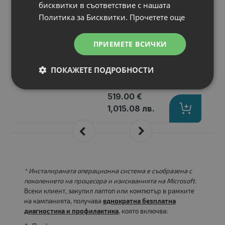
бисквитки в съответствие с нашата
24 Gen 4
Политика за Бисквитки.
Прочетете още
Процесор
: AMD Ryzen 5 PRO 5650GE
RAM памет
: 8GB DDR4
ПРИЕМЕТЕ ВСИЧКИ
Хард диск
: 256GB M.2 NVMe SSD
Дисплей
: 23.8"
Гаранция
: 6 месеца
ПОКАЖЕТЕ ПОДРОБНОСТИ
Цена:
519.00 €
1,015.08 лв.
* Инсталираната операционна система е съобразена с
поколението на процесора и изискванията на Microsoft.
Всеки клиент, закупил лаптоп или компютър в рамките
на кампанията, получава
еднократна безплатна
диагностика и профилактика
, която включва: