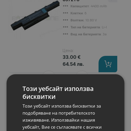
Капацитет
: 4400 mAh
Клетки
: 6
Волтаж
: 10.80 V
Тип на батерията
: Li-Ion
Вид на батерията
: Заместител
Цена:
33.00 €
64.54 лв.
Този уебсайт използва
бисквитки
Подобни продукти
Този уебсайт използва бисквитки за
подобряване на потребителското
A-
КЛАС
All-In-One Lenovo
изживяване. Използвайки нашия
ThinkCentre M75q
уебсайт, Вие се съгласявате с всички
Gen 2 Tiny-In-One