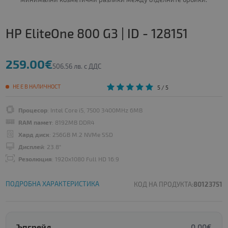
HP EliteOne 800 G3 | ID - 128151
259.00€
506.56 лв. с ДДС
НЕ Е В НАЛИЧНОСТ
5
/ 5
Процесор
: Intel Core i5, 7500 3400MHz 6MB
RAM памет
: 8192MB DDR4
Хард диск
: 256GB M.2 NVMe SSD
Дисплей
: 23.8"
Резолюция
: 1920x1080 Full HD 16:9
ПОДРОБНА ХАРАКТЕРИСТИКА
КОД НА ПРОДУКТА:
80123751
Ъпгрейд
0.00€