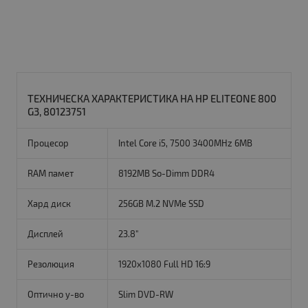
ТЕХНИЧЕСКА ХАРАКТЕРИСТИКА НА HP ELITEONE 800
G3, 80123751
Процесор
Intel Core i5, 7500 3400MHz 6MB
RAM памет
8192MB So-Dimm DDR4
Хард диск
256GB M.2 NVMe SSD
Дисплей
23.8"
Резолюция
1920x1080 Full HD 16:9
Оптично у-во
Slim DVD-RW