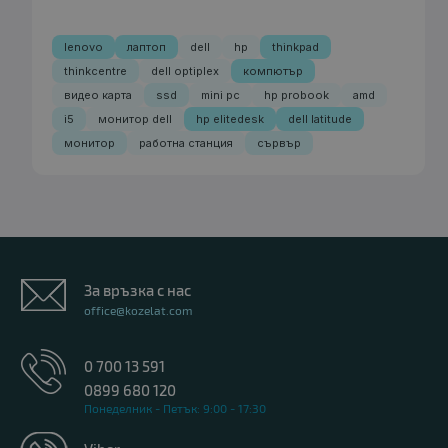
lenovo
лаптоп
dell
hp
thinkpad
thinkcentre
dell optiplex
компютър
видео карта
ssd
mini pc
hp probook
amd
i5
монитор dell
hp elitedesk
dell latitude
монитор
работна станция
сървър
За връзка с нас
office@kozelat.com
0 700 13 591
0899 680 120
Понеделник - Петък: 9:00 - 17:30