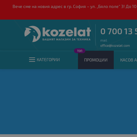
Вече сме на новия адрес в гр. София – ул. „Бяло поле“ 3! Д
0 700 13 
mail
office@kozelat.com
ТОП
КАТЕГОРИИ
ПРОМОЦИИ
КАСОВ А