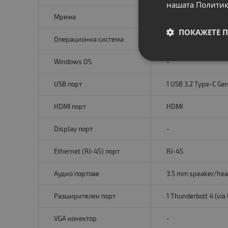
нашата Политик
Мрежа
Killer Ethernet E260
ПОКАЖЕТЕ 
Операционна система
No OS
Windows OS
-
USB порт
1 USB 3.2 Type-C Gen
HDMI порт
HDMI
Display порт
-
Ethernet (RJ-45) порт
RJ-45
Аудио портове
3.5 mm speaker/hea
Разширителен порт
1 Thunderbolt 4 (via
VGA конектор
-