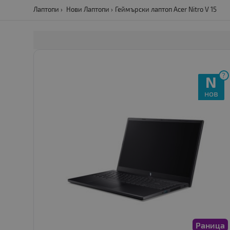
Лаптопи
Нови Лаптопи
Геймърски лаптоп Acer Nitro V 15
?
N
нов
Раница