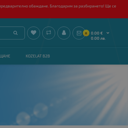
 с предварително обаждане. Благодарим за разбирането! Ще се


0.00 €
0
0.00 лв.
АЩАНЕ
KOZELAT B2B