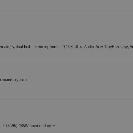
speakers, dual built-in microphones, DTS X: Ultra Audio, Acer TrueHarmony, Ac
а клавиатурата
lls / 76 Wh), 135W power adapter