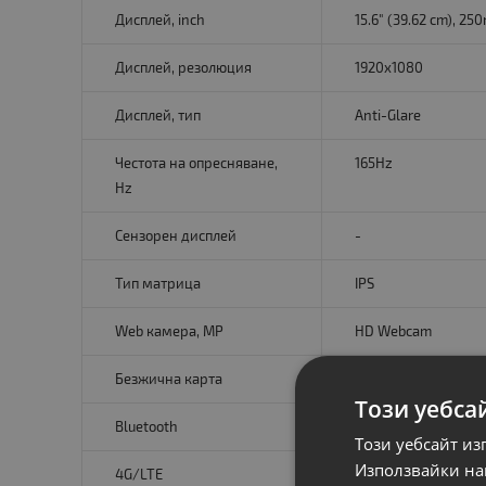
Дисплей, inch
15.6" (39.62 cm), 250
Дисплей, резолюция
1920x1080
Дисплей, тип
Anti-Glare
Честота на опресняване,
165Hz
Hz
Сензорен дисплей
-
Тип матрица
IPS
Web камера, MP
HD Webcam
Безжична карта
Dual Band (2.4 GHz 
Този уебса
Bluetooth
Bluetooth 5.2
Този уебсайт из
Използвайки наш
4G/LTE
-