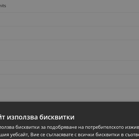
nits
and 5 GHz) (802.11a/b/g/n/ac+ax wireless LAN)
йт използва бисквитки
ползва бисквитки за подобряване на потребителското изжи
ия уебсайт, Вие се съгласявате с всички бисквитки в съотв