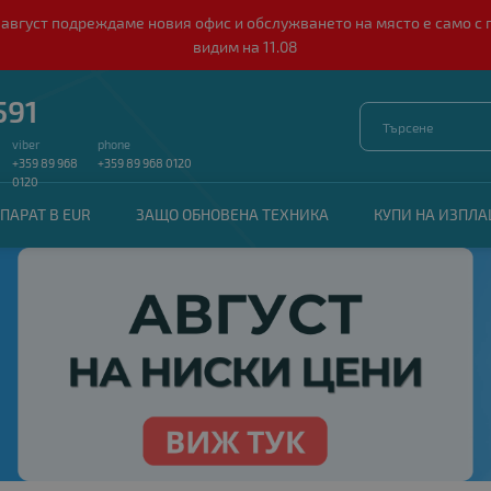
о 10 август подреждаме новия офис и обслужването на място е само
видим на 11.08
591
viber
phone
+359 89 968
+359 89 968 0120
0120
ПАРАТ В EUR
ЗАЩО ОБНОВЕНА ТЕХНИКА
КУПИ НА ИЗПЛ