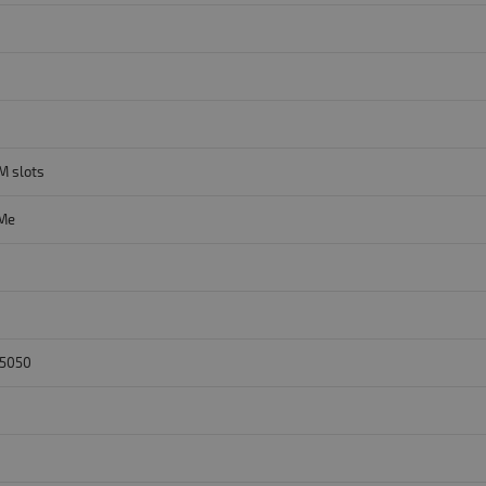
M slots
VMe
 5050