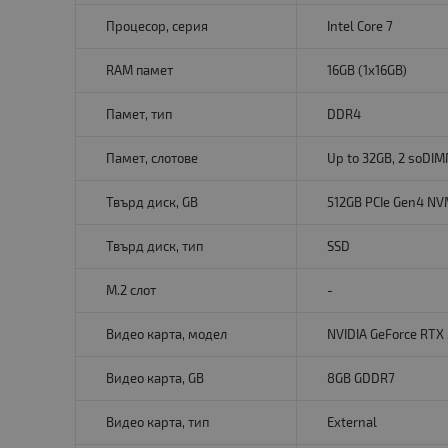
Процесор, серия
Intel Core 7
RAM памет
16GB (1x16GB)
Памет, тип
DDR4
Памет, слотове
Up to 32GB, 2 soDIM
Твърд диск, GB
512GB PCIe Gen4 N
Твърд диск, тип
SSD
M.2 слот
-
Видео карта, модел
NVIDIA GeForce RTX
Видео карта, GB
8GB GDDR7
Видео карта, тип
Еxternal