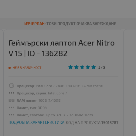
ИЗЧЕРПАН:
ТОЗИ ПРОДУКТ ОЧАКВА ЗАРЕЖДАНЕ
Геймърски лаптоп Acer Nitro
V 15 | ID - 136282
5
/ 5
НЕ Е В НАЛИЧНОСТ
Процесор
: Intel Core 7 240H 1.80 GHz, 24 MB cache
Процесор, серия
: Intel Core 7
RAM памет
: 16GB (1x16GB)
Памет, тип
: DDR4
Памет, слотове
: Up to 32GB, 2 soDIMM slots
ПОДРОБНА ХАРАКТЕРИСТИКА
КОД НА ПРОДУКТА:
15015787