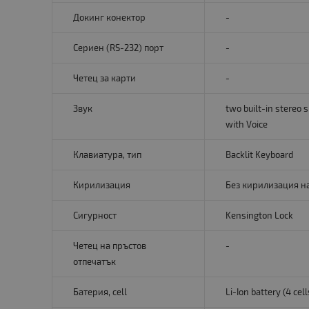
Докинг конектор
-
Сериен (RS-232) порт
-
Четец за карти
-
Звук
two built-in stereo 
with Voice
Клавиатура, тип
Backlit Keyboard
Кирилизация
Без кирилизация н
Сигурност
Kensington Lock
Четец на пръстов
-
отпечатък
Батерия, cell
Li-Ion battery (4 ce