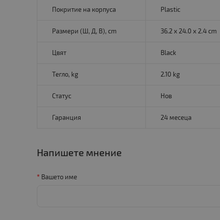
Покритие на корпуса
Plastic
Размери (Ш, Д, В), cm
36.2 x 24.0 x 2.4 cm
Цвят
Black
Тегло, kg
2.10 kg
Статус
Нов
Гаранция
24 месеца
Напишете мнение
Вашето име