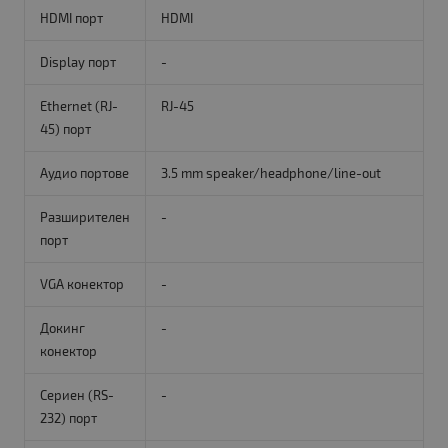
HDMI порт
HDMI
Display порт
-
Ethernet (RJ-
RJ-45
45) порт
Аудио портове
3.5 mm speaker/headphone/line-out
Разширителен
-
порт
VGA конектор
-
Докинг
-
конектор
Сериен (RS-
-
232) порт