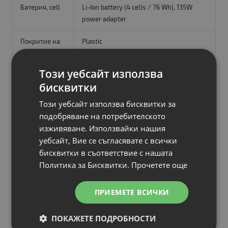
Батерия, cell
Li-Ion battery (4 cells / 76 Wh), 135W
power adapter
Покритие на
Plastic
корпуса
Този уебсайт използва
Размери (Ш,
36.2 x 23.9 x 2.4 cm
бисквитки
Д, В), cm
Този уебсайт използва бисквитки за
Цвят
Black
подобряване на потребителското
изживяване. Използвайки нашия
Тегло, kg
2.10 kg
уебсайт, Вие се съгласявате с всички
бисквитки в съответствие с нашата
Статус
Нов
Политика за Бисквитки.
Прочетете още
Гаранция
24 месеца
ПРИЕМЕТЕ ВСИЧКИ
ПОКАЖЕТЕ ПОДРОБНОСТИ
Напишете мнение