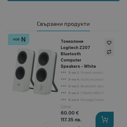
Свързани продукти
N
НОВ
Тонколони
Logitech Z207
Bluetooth
Computer
Speakers - White
Х-ка 3
: Stream audio wirelessly from
Х-ка 4
: Easily access the Bluetooth 
Х-ка 5
: Bluetooth version: 4.1, Reliab
Х-ка 2
: 5 Watts RMS/10 Watts Peak po
Х-ка 6
: Package Contents: Two speak
Цена:
60.00 €
117.35 лв.