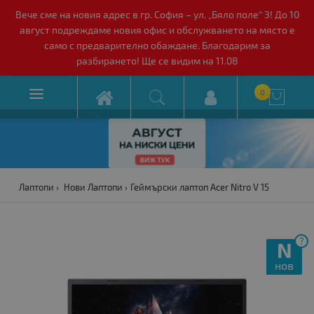
Вече сме на новия адрес в гр. София – ул. „Бяло поле“ 3! До 10
август подреждаме новия офис и обслужването на място е
само с предварително обаждане. Благодарим за
разбирането! Ще се видим на 11.08

0

Лаптопи
Нови Лаптопи
Геймърски лаптоп Acer Nitro V 15
?
N
нов