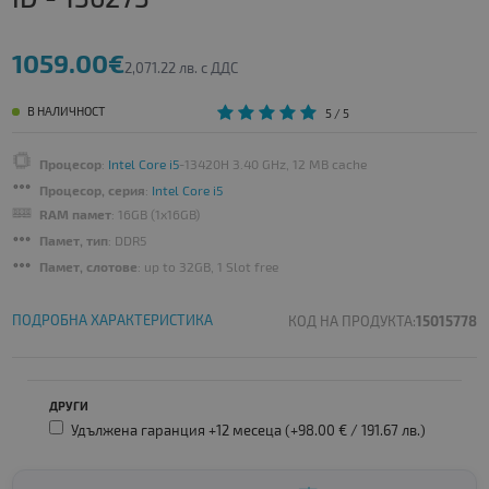
1059.00€
2,071.22 лв. с ДДС
В НАЛИЧНОСТ
5
/ 5
Процесор
:
Intel Core i5
-13420H 3.40 GHz, 12 MB cache
Процесор, серия
:
Intel Core i5
RAM памет
: 16GB (1x16GB)
Памет, тип
: DDR5
Памет, слотове
: up to 32GB, 1 Slot free
ПОДРОБНА ХАРАКТЕРИСТИКА
КОД НА ПРОДУКТА:
15015778
ДРУГИ
Удължена гаранция +12 месеца (+98.00 € /
191.67 лв.
)