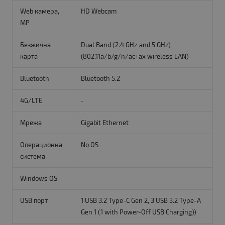
Web камера,
HD Webcam
MP
Безжична
Dual Band (2.4 GHz and 5 GHz)
карта
(802.11a/b/g/n/ac+ax wireless LAN)
Bluetooth
Bluetooth 5.2
4G/LTE
-
Мрежа
Gigabit Ethernet
Операционна
No OS
система
Windows OS
-
USB порт
1 USB 3.2 Type-C Gen 2, 3 USB 3.2 Type-A
Gen 1 (1 with Power-Off USB Charging))