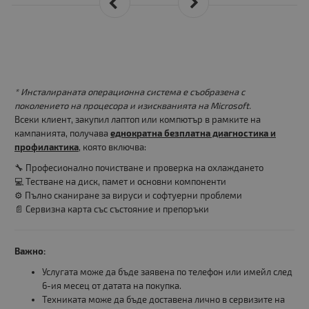
* Инсталираната операционна система е съобразена с
поколението на процесора и изискванията на Microsoft.
Всеки клиент, закупил лаптоп или компютър в рамките на
кампанията, получава
еднократна безплатна диагностика и
профилактика
, която включва:
🔧 Професионално почистване и проверка на охлаждането
💻 Тестване на диск, памет и основни компоненти
⚙️ Пълно сканиране за вируси и софтуерни проблеми
📄 Сервизна карта със състояние и препоръки
Важно:
Услугата може да бъде заявена по телефон или имейл след
6-ия месец от датата на покупка.
Техниката може да бъде доставена лично в сервизите на