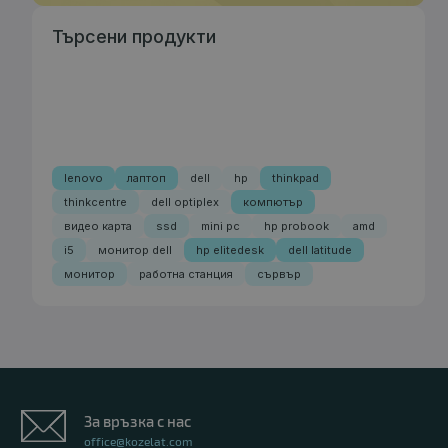
Търсени продукти
lenovo
лаптоп
dell
hp
thinkpad
thinkcentre
dell optiplex
компютър
видео карта
ssd
mini pc
hp probook
amd
i5
монитор dell
hp elitedesk
dell latitude
монитор
работна станция
сървър
За връзка с нас
office@kozelat.com