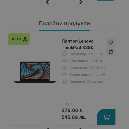
Подобни продукти
A
КЛАС
Лаптоп Lenovo
ThinkPad X390
Процесор
: Intel Core i5, 8365U 160
RAM памет
: 16GB DDR4 Onboard
Хард диск
: 256GB M.2 NVMe SSD
Видео карта
: Intel UHD Graphics 62
Гаранция
: 12 месеца
Цена:
279.00 €
545.68 лв.