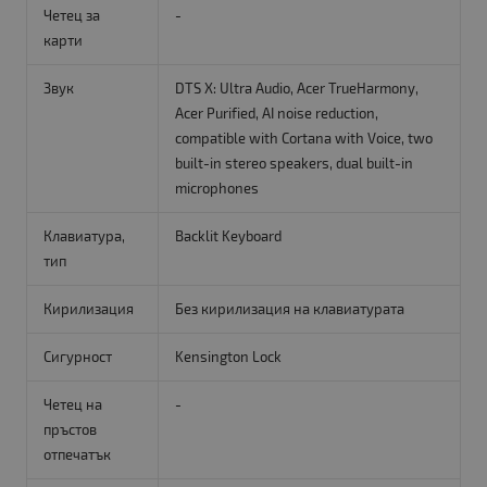
Четец за
-
карти
Звук
DTS X: Ultra Audio, Acer TrueHarmony,
Acer Purified, AI noise reduction,
compatible with Cortana with Voice, two
built-in stereo speakers, dual built-in
microphones
Клавиатура,
Backlit Keyboard
тип
Кирилизация
Без кирилизация на клавиатурата
Сигурност
Kensington Lock
Четец на
-
пръстов
отпечатък