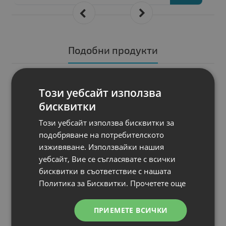
Подобни продукти
N
НОВ
Мишка Fujitsu ,
Този уебсайт използва
Mouse
бисквитки
Стандарт
: USB
Други
: Mouse
Този уебсайт използва бисквитки за
Статус
: Употребяван
подобряване на потребителското
Гаранция
: 1 месец
изживяване. Използвайки нашия
уебсайт, Вие се съгласявате с всички
бисквитки в съответствие с нашата
Политика за Бисквитки.
Прочетете още
Цена:
7.00 €
ПРИЕМЕТЕ ВСИЧКИ
13.69 лв.