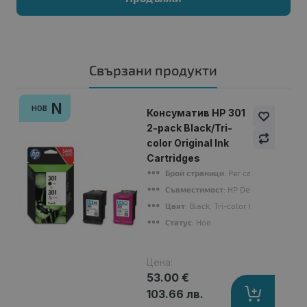
Свързани продукти
N
НОВ
Консуматив HP 301
2-pack Black/Tri-
color Original Ink
Cartridges
Брой страници
: Per cartridge: ~190 
Съвместимост
: HP Deskjet 1050, HP 
Цвят
: Black, Tri-color (Cyan, Magenta
Статус
: Нов
Цена:
53.00 €
103.66 лв.