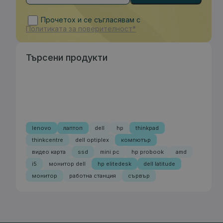
Прочетох и се съгласявам с
Политиката за поверителност*
Търсени продукти
lenovo
лаптоп
dell
hp
thinkpad
thinkcentre
dell optiplex
компютър
видео карта
ssd
mini pc
hp probook
amd
i5
монитор dell
hp elitedesk
dell latitude
монитор
работна станция
сървър