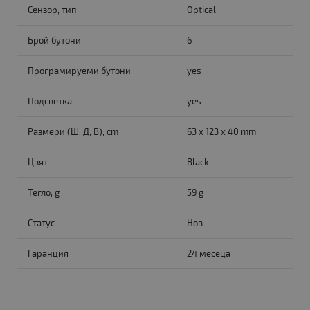
Сензор, тип
Optical
Брой бутони
6
Програмируеми бутони
yes
Подсветка
yes
Размери (Ш, Д, В), cm
63 x 123 x 40 mm
Цвят
Black
Тегло, g
59 g
Статус
Нов
Гаранция
24 месеца