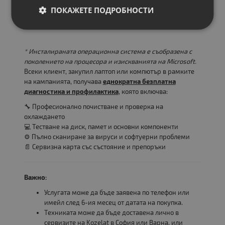
ПОКАЖЕТЕ ПОДРОБНОСТИ
* Инсталираната операционна система е съобразена с
поколението на процесора и изискванията на Microsoft.
Всеки клиент, закупил лаптоп или компютър в рамките
на кампанията, получава
еднократна безплатна
диагностика и профилактика
, която включва:
🔧 Професионално почистване и проверка на
охлаждането
💻 Тестване на диск, памет и основни компоненти
⚙️ Пълно сканиране за вируси и софтуерни проблеми
📄 Сервизна карта със състояние и препоръки
Важно:
Услугата може да бъде заявена по телефон или
имейл след 6-ия месец от датата на покупка.
Техниката може да бъде доставена лично в
сервизите на Kozelat в София или Варна, или