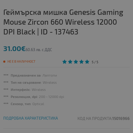
Геймърска мишка Genesis Gaming
Mouse Zircon 660 Wireless 12000
DPI Black | ID - 137463
31.00€
60.63 лв. с ДДС
НЕ Е В НАЛИЧНОСТ
5
/ 5
Предназначен за
: Лаптопи
Тип на свързване
: Wireless
Интерфейс
: Wireless
Резолюция, dpi
: 200 - 12000 dpi
Сензор, тип
: Optical
ПОДРОБНА ХАРАКТЕРИСТИКА
КОД НА ПРОДУКТА:
15016966