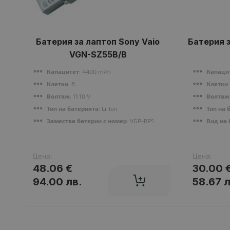
Батерия за лаптоп Sony Vaio
Батерия з
VGN-SZ55B/B
Капацитет
: 4400 mAh
Капаци
Клетки
: 6
Клетки
Волтаж
: 11.10 V
Волтаж
Тип на батерията
: Li-Ion
Тип на 
Замества батерии с номер
: VGP-BPS9, VGP-BPS10, VGP-BPS9/
Вид на 
Цена:
Цена:
48.06 €
30.00 
94.00 лв.
58.67 л