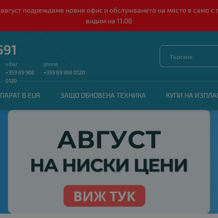
о 10 август подреждаме новия офис и обслужването на място е само
видим на 11.08
591
viber
phone
+359 89 968
+359 89 968 0120
0120
ПАРАТ В EUR
ЗАЩО ОБНОВЕНА ТЕХНИКА
КУПИ НА ИЗПЛ