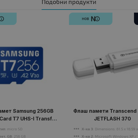
Подобни продукти
N
N
НОВ
амет Samsung 256GB
Флаш памети Transcend
Card T7 UHS-I Transfer
JETFLASH 370
to 170MB/s Class 10 U3
тип
: micro SD
Х-ка 3
: Dimensions: 61.5 x 18.59
V30 A2
тет, GB
: 256 GB
Х-ка 2
: Microsoft Windows XP / 7 