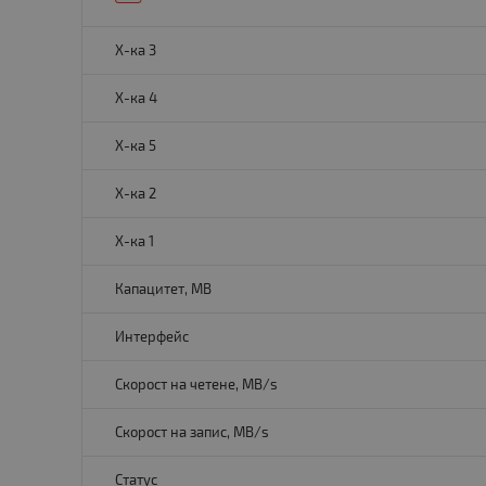
Х-ка 3
Х-ка 4
Х-ка 5
Х-ка 2
Х-ка 1
Капацитет, MB
Интерфейс
Скорост на четене, MB/s
Скорост на запис, MB/s
Статус