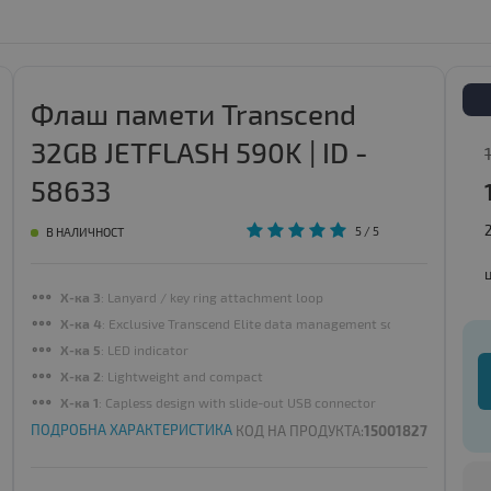
Флаш памети Transcend
32GB JETFLASH 590K | ID -
58633
5
/ 5
В НАЛИЧНОСТ
Х-ка 3
: Lanyard / key ring attachment loop
Х-ка 4
: Exclusive Transcend Elite data management software
Х-ка 5
: LED indicator
Х-ка 2
: Lightweight and compact
Х-ка 1
: Capless design with slide-out USB connector
ПОДРОБНА ХАРАКТЕРИСТИКА
КОД НА ПРОДУКТА:
15001827