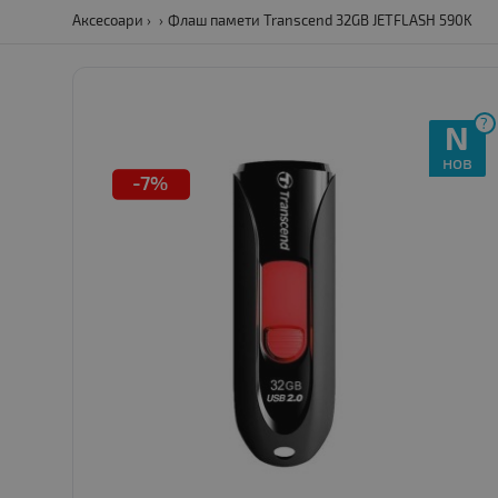
Аксесоари
Флаш памети Transcend 32GB JETFLASH 590K
?
N
нов
-7%