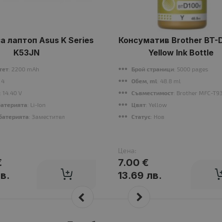
а лаптоп Asus K Series
Консуматив Brother BT-
K53JN
Yellow Ink Bottle
тет
: 2200 mAh
Брой страници
: 5000 pages
: 4
Обем, ml
: 48.8 ml
: 14.40 V
Съвместимост
: Brother MFC-T
батерията
: Li-Ion
Цвят
: Yellow
B, VGP-BPS9A/B,VGP-BPS9B
батерията
: Заместител
Статус
: Нов
Цена:
€
7.00 €
в.
13.69 лв.