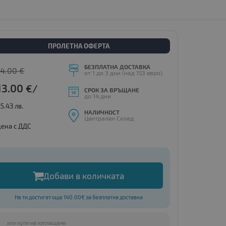
ПРОЛЕТНА ОФЕРТА
БЕЗПЛАТНА ДОСТАВКА
14.00
€
от 1 до 3 дни (над 153 евро)
13.00
€/
СРОК ЗА ВРЪЩАНЕ
до 14 дни
25.43 лв.
НАЛИЧНОСТ
Централен Склад
цена с ДДС
Добави в количката
Не ти достигат още 140.00€ за безплатна доставка
или купи на изплащане: