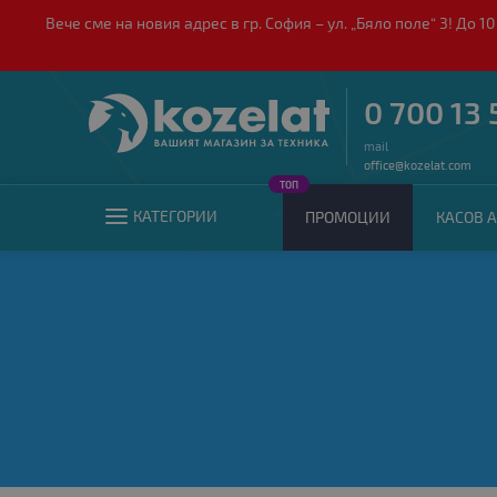
Вече сме на новия адрес в гр. София – ул. „Бяло поле“ 3! Д
0 700 13 
mail
office@kozelat.com
ТОП
КАТЕГОРИИ
ПРОМОЦИИ
КАСОВ А