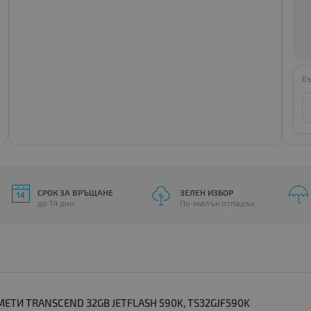
Бъ
СРОК ЗА ВРЪЩАНЕ
ЗЕЛЕН ИЗБОР
до 14 дни
По-малък отпадък
ТИ TRANSCEND 32GB JETFLASH 590K, TS32GJF590K