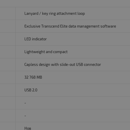
Lanyard / key ring attachment loop
Exclusive Transcend Elite data management software
LED indicator
Lightweight and compact
Capless design with slide-out USB connector
32 768 MB
USB 2.0
-
-
Нов