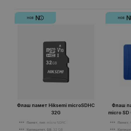
N
НОВ
НОВ
Флаш памет Hiksemi microSDHC
Флаш п
32G
micro SD 
Speed up 
Памет, тип
: micro SDHC
Памет, 
Капацитет, GB
: 32 GB
Капаци