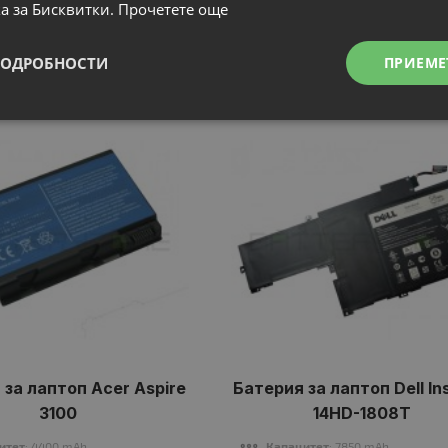
а за Бисквитки.
Прочетете още
Свързани продукти
ПОДРОБНОСТИ
ПРИЕМЕ
N
N
НОВ
 за лаптоп Acer Aspire
Батерия за лаптоп Dell In
3100
14HD-1808T
итет
: 4400 mAh
Капацитет
: 7850 mAh