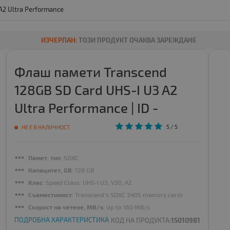
A2 Ultra Performance
ИЗЧЕРПАН:
ТОЗИ ПРОДУКТ ОЧАКВА ЗАРЕЖДАНЕ
Флаш памети Transcend
128GB SD Card UHS-I U3 A2
Ultra Performance | ID -
104913
5
/ 5
НЕ Е В НАЛИЧНОСТ
Памет, тип
: SDXC
Капацитет, GB
: 128 GB
Клас
: Speed Class: UHS-I U3, V30, A2
Съвместимост
: Transcend's SDXC 340S memory cards provide the per
Скорост на четене, MB/s
: Up to 160 MB/s
ПОДРОБНА ХАРАКТЕРИСТИКА
КОД НА ПРОДУКТА:
15010981