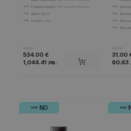
Съвместимост
: HP LaserJet Enterprise M610, M611, M612,
Клетк
Цвят
: Black
Волта
Статус
: Нов
Тип на
Вид н
Цена:
Цена:
534.00 €
31.00 
1,044.41 лв.
60.63 
N
НОВ
НОВ