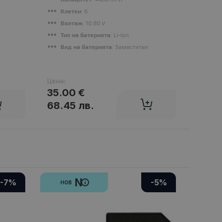
Клетки
: 6
Кле
Волтаж
: 10.80 V
Во
Тип на батерията
: Li-Ion
Тип
Вид на батерията
: Заместител
Вид
Цена:
Цена:
35.00 €
32.0
68.45 лв.
62.5
N
-7%
-5%
НОВ
НО