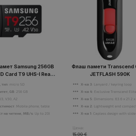
амет Samsung 256GB
Флаш памети Transcend
SD Card T9 UHS-I Read
JETFLASH 590K
 - Write 130MB/s Class
 тип
: micro SD
Х-ка 3
: Lanyard / keyring loop
10 U3 V30 A2
2.6.x or above, MAC OS 10.6.x or above
итет, GB
: 256 GB
Х-ка 4
: Exclusive Transcend El
 U3, V30, A2
Х-ка 5
: Dimensions: 63.6 x 21.2 
mpatible with USB 2.0
стимост
: Mobile phone, tablet, action camera, 360° camera, drone, laptop, game 
Х-ка 2
: Lightweight and compac
ст на четене, MB/s
: Up to 200 MB/s
Х-ка 1
: Capless design with slid
Цена:
15.00 €