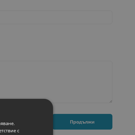
Продължи
вяване.
етствие с