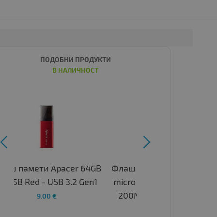
ПОДОБНИ ПРОДУКТИ
В НАЛИЧНОСТ


Флаш памет Samsung 256GB
micro SD Card T9 UHS-I Read
formance and capacity necessary to harness the full power of your UHS-I comp
200MB/s - Write 130MB/s
Class 10 U3 V30 A2