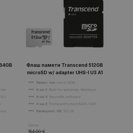
 64GB
Флаш памети Transcend 512GB
Флаш 
microSD w/ adapter UHS-I U3 A1
Х-к
Памет, тип
: micro SDXC
Х-к
ite data management software
Х-ка 3
: Built for extremes: Waterproof, Temperature proof,
Х-к
x 10.6 mm
Х-ка 4
: RecoveRx software
Кап
console, etc.
t
Х-ка 2
: Transcend's microSDXC/SDHC 300S memory cards ar
Инт
e-out USB connector
Капацитет, GB
: 512 GB
Цена:
Цена:
154.00 €