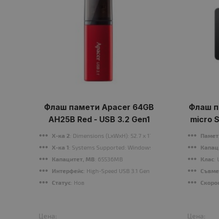
Флаш памети Apacer 64GB
Флаш п
AH25B Red - USB 3.2 Gen1
micro 
200MB/s
Х-ка 2
: Dimensions (LxWxH): 52.7 x 17 x 8.2 mm
Памет,
Х-ка 1
: Systems Supported: Windows 10/8.1/8/7, Linux Kernel 
Капац
Капацитет, MB
: 65536MB
Клас
:
Интерфейс
: High-Speed USB 3.1 Gen 1 certified, backward co
Съвме
Статус
: Нов
Скоро
Цена:
Цена: