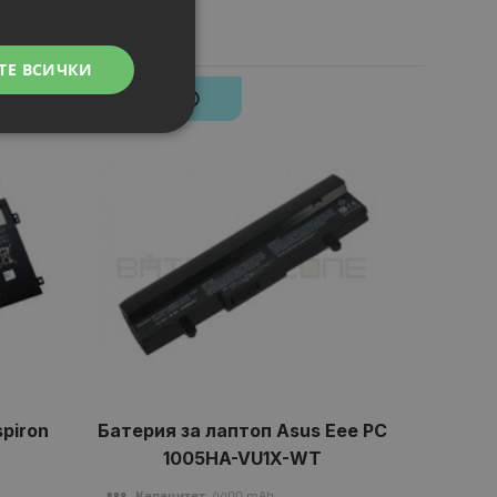
ТЕ ВСИЧКИ
N
НОВ
НО
spiron
Батерия за лаптоп Asus Eee PC
Бат
1005HA-VU1X-WT
S
Капацитет
: 4400 mAh
Кап