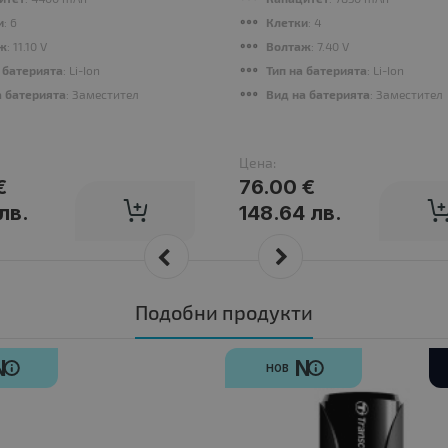
 MFP M634, MFP M635, MFP M636
и
: 6
Клетки
: 4
ж
: 11.10 V
Волтаж
: 7.40 V
 батерията
: Li-Ion
Тип на батерията
: Li-Ion
а батерията
: Заместител
Вид на батерията
: Заместител
Цена:
€
76.00 €
лв.
148.64 лв.
Подобни продукти
N
N
НОВ